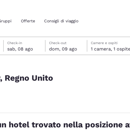
Gruppi
Offerte
Consigli di viaggio
sabato 8 agosto
domenica 9 agosto
domenica 9 agosto data di check-out selezionata
sabato 8 agosto data di check-in selezionata
Check-in
Check-out
Camere e ospiti
sab, 08 ago
dom, 09 ago
1 camera, 1 ospit
ione attuali
Rifiuta tutti i Cookie
Impostazioni Cook
 tua lingua preferita
w, Regno Unito
tes
Estados Unidos
América Lat
Español
Español
elezionato
atina
Latin America
Canada
English
English
n hotel trovato nella posizione a