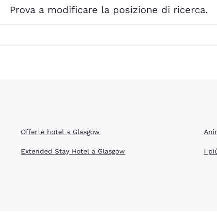
México
Mexico
Prova a modificare la posizione di ricerca.
Español
English
nd
Germany
España
English
Español
France
France
Français
English
Italia
Italy
Italiano
English
Offerte hotel a Glasgow
Ani
ngdom
Extended Stay Hotel a Glasgow
I pi
India
New Zealan
English
English