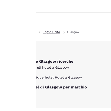
Canada
tutti i cookie",
Français
acconsenti alla
Europa
memorizzazione dei
cookie sul tuo
Deutschla
dispositivo. Cliccando
Deutsch
Casa
Regno Unito
Glasgow
su “Rifiuta tutti i
Spain
cookie”, i cookie per i
English
quali è richiesto il
consenso non
Ireland
verranno memorizzati
English
Altre Glasgow ricerche
sul tuo dispositivo.
Tutti gli hotel a Glasgow
United Ki
Per maggiori
English
Boutique hotel Hotel a Glasgow
informazioni, consulta
Asia-Pacifico
Hotel di Glasgow per marchio
la nostra
Politica sui
cookie
.
Australia
English