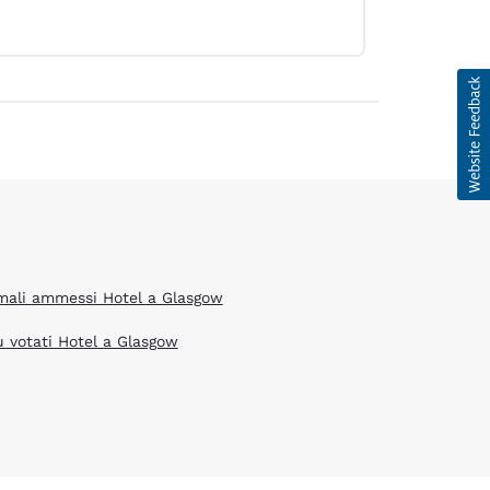
mali ammessi Hotel a Glasgow
ù votati Hotel a Glasgow
d