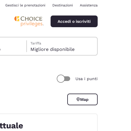
Gestisci le prenotazioni
Destinazioni
Assistenza
Accedi o iscriviti
Tariffa
e
Migliore disponibile
ie
Usa i punti
ina
Map
ttuale