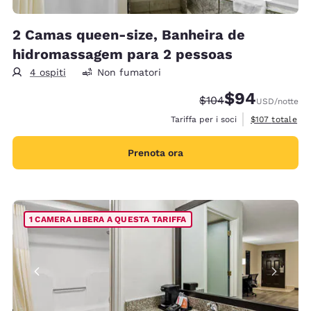
2 Camas queen-size, Banheira de
hidromassagem para 2 pessoas
4 ospiti
Non fumatori
$94
Tariffa di barratura:
Tariffa scontata
$104
USD
/notte
Visualizza i det
Tariffa per i soci
$107
totale
Prenota ora
1 CAMERA LIBERA A QUESTA TARIFFA