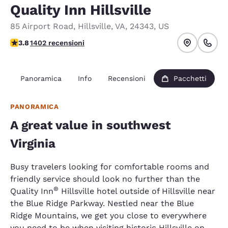
Quality Inn Hillsville
85 Airport Road
,
Hillsville
,
VA
,
24343
,
US
Valutazione di 3.8 stelle. Buono.
3.8
1402 recensioni
Panoramica
Info
Recensioni
Pacchetti
PANORAMICA
A great value in southwest
Virginia
Busy travelers looking for comfortable rooms and
friendly service should look no further than the
®
Quality Inn
Hillsville hotel outside of Hillsville near
the Blue Ridge Parkway. Nestled near the Blue
Ridge Mountains, we get you close to everywhere
you need to be when visiting historic Hillsville on