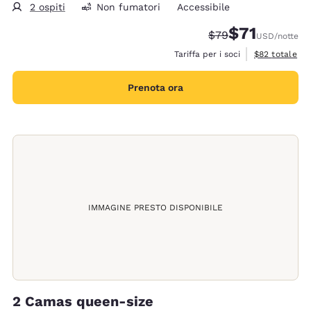
2 ospiti
Non fumatori
Accessibile
$71
Tariffa di barratura
Tariffa scontat
$79
USD
/notte
Visualizza i de
Tariffa per i soci
$82
totale
Prenota ora
IMMAGINE PRESTO DISPONIBILE
2 Camas queen-size