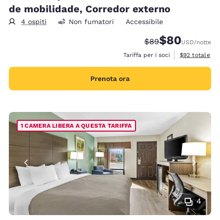
de mobilidade, Corredor externo
4 ospiti
Non fumatori
Accessibile
$80
Tariffa di barratura:
Tariffa scontata
$89
USD
/notte
Visualizza i de
Tariffa per i soci
$92
totale
Prenota ora
1 CAMERA LIBERA A QUESTA TARIFFA
4