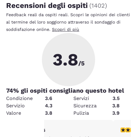
Recensioni degli ospiti
(
1402
)
Feedback reali da ospiti reali. Scopri le opinioni dei clienti
al termine del loro soggiorno attraverso il sondaggio di
soddisfazione online.
Scopri di più
3.8
/5
74
% gli ospiti consigliano questo hotel
Condizione
3.6
Servizi
3.5
Servizio
4.3
Sicurezza
3.8
Valore
3.8
Pulizia
3.9
Valutazione di 2 stelle. Discreto. 1 recensione
Valutazio
2/5