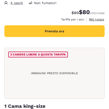
4 ospiti
Non fumatori
$80
Tariffa di barratura:
Tariffa scontata
$89
USD
/notte
Visualizza i de
Tariffa per i soci
$92
totale
Prenota ora
3 CAMERE LIBERE A QUESTA TARIFFA
IMMAGINE PRESTO DISPONIBILE
1 Cama king-size