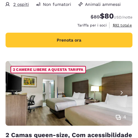
2 ospiti
Non fumatori
Animali ammessi
$80
Tariffa di barratura:
Tariffa scontata
$89
USD
/notte
Visualizza i de
Tariffa per i soci
$92
totale
Prenota ora
2 CAMERE LIBERE A QUESTA TARIFFA
4
2 Camas queen-size, Com acessibilidade