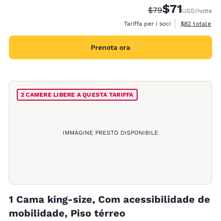
$71
Tariffa di barratura
Tariffa scontat
$79
USD
/notte
Visualizza i de
Tariffa per i soci
$82
totale
Prenota ora
2 CAMERE LIBERE A QUESTA TARIFFA
IMMAGINE PRESTO DISPONIBILE
1 Cama king-size, Com acessibilidade de
mobilidade, Piso térreo