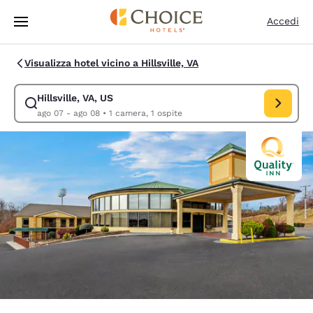
Caricamento completato
Vai A Contenuto Principale
Accedi
Visualizza hotel vicino a Hillsville, VA
Hillsville, VA, US
Modifica la ricerca per Hillsville, VA, US. Data di check-in ago 07, data
ago 07 - ago 08
•
1 camera, 1 ospite