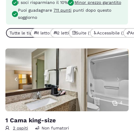
I soci risparmiano il 10%
Minor prezzo garantito
Puoi guadagnare
711 punti
punti dopo questo
soggiorno
Tutte le tipologie di camera (8)
1 letto (5)
2 letti (3)
Suite (1)
Accessibile (2)
A
4
1 Cama king-size
2 ospiti
Non fumatori