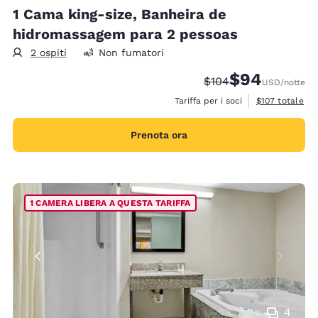
1 Cama king-size, Banheira de
hidromassagem para 2 pessoas
2 ospiti
Non fumatori
$94
Tariffa di barratura:
Tariffa scontata
$104
USD
/notte
Visualizza i det
Tariffa per i soci
$107
totale
Prenota ora
1 CAMERA LIBERA A QUESTA TARIFFA
4