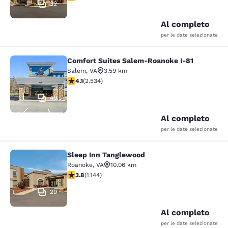
32
Al completo
per le date selezionate
Comfort Suites Salem-Roanoke I-81
Comfort Suites Salem-Roanoke I-81
Salem
,
VA
3.59 km
Valutazione di 4.13 stelle. Molto buono. 2534 recension
4.1
(
2.534
)
40
Al completo
per le date selezionate
Sleep Inn Tanglewood
Sleep Inn Tanglewood
Roanoke
,
VA
10.06 km
Valutazione di 3.79 stelle. Buono. 1144 recensioni
3.8
(
1.144
)
29
Al completo
per le date selezionate