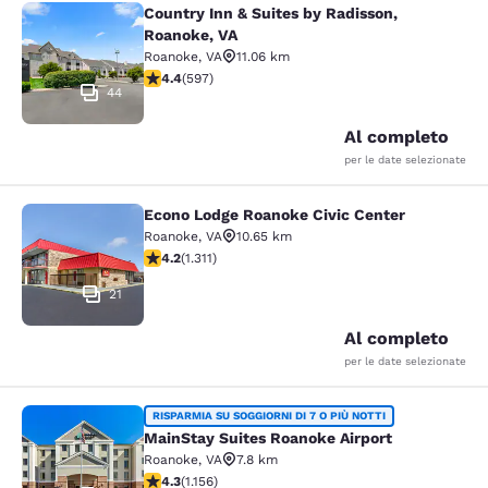
Country Inn & Suites by Radisson,
Country Inn & Suites by Radisson, R
Roanoke, VA
Roanoke
,
VA
11.06 km
Valutazione di 4.41 stelle. Ottimo. 597 recensioni
4.4
(
597
)
44
Al completo
per le date selezionate
Econo Lodge Roanoke Civic Center
Econo Lodge Roanoke Civic Center
Roanoke
,
VA
10.65 km
Valutazione di 4.21 stelle. Ottimo. 1311 recensioni
4.2
(
1.311
)
21
Al completo
per le date selezionate
MainStay Suites Roanoke Airport
RISPARMIA SU SOGGIORNI DI 7 O PIÙ NOTTI
MainStay Suites Roanoke Airport
Roanoke
,
VA
7.8 km
Valutazione di 4.3 stelle. Ottimo. 1156 recensioni
4.3
(
1.156
)