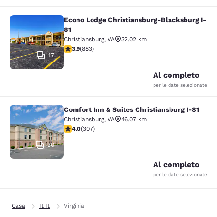
Econo Lodge Christiansburg-Blacksburg I-
Econo Lodge Christiansburg-Blacksb
81
Christiansburg
,
VA
32.02 km
Valutazione di 3.88 stelle. Buono. 883 recensioni
3.9
(
883
)
17
Al completo
per le date selezionate
Comfort Inn & Suites Christiansburg I-81
Comfort Inn & Suites Christiansburg
Christiansburg
,
VA
46.07 km
Valutazione di 3.99 stelle. Buono. 307 recensioni
4.0
(
307
)
30
Al completo
per le date selezionate
Casa
It It
Virginia