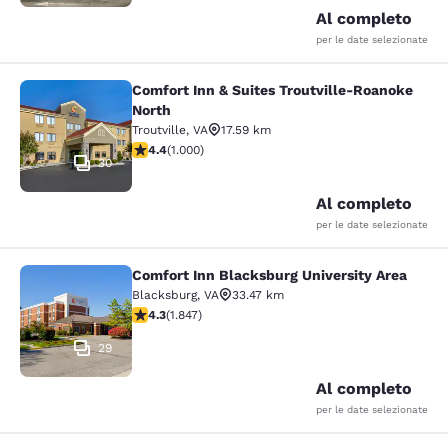
Al completo
per le date selezionate
Comfort Inn & Suites Troutville-Roanoke
Comfort Inn & Suites Troutville-Ro
North
Troutville
,
VA
17.59 km
Valutazione di 4.37 stelle. Ottimo. 1000 recensioni
4.4
(
1.000
)
30
Al completo
per le date selezionate
Comfort Inn Blacksburg University Area
Comfort Inn Blacksburg University 
Blacksburg
,
VA
33.47 km
Valutazione di 4.25 stelle. Ottimo. 1847 recensioni
4.3
(
1.847
)
29
Al completo
per le date selezionate