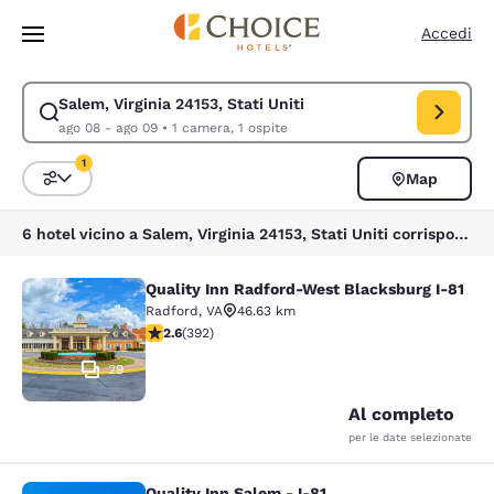
Caricamento completato
Vai A Contenuto Principale
Accedi
Salem, Virginia 24153, Stati Uniti
Modifica la ricerca per Salem, Virginia 24153, Stati Uniti. Data di check
ago 08 - ago 09
•
1 camera, 1 ospite
1
Map
Ordina e filtra
1 filtro attualmente selezionato
6 hotel vicino a Salem, Virginia 24153, Stati Uniti corrispondono ai tuoi filtri
Quality Inn Radford-West Blacksburg I-81
Quality Inn Radford-West Blacksbur
Radford
,
VA
46.63 km
Valutazione di 2.63 stelle. Discreto. 392 recensioni
2.6
(
392
)
29
Al completo
per le date selezionate
Quality Inn Salem - I-81