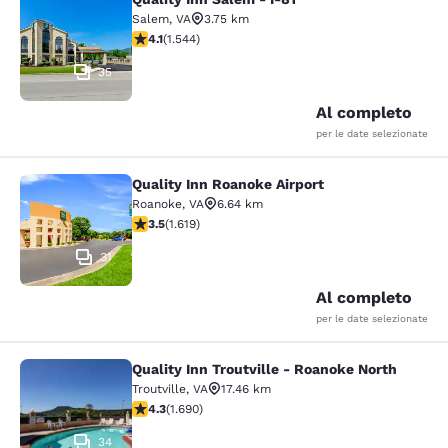
Quality Inn Salem - I-81
Salem
,
VA
3.75 km
Valutazione di 4.07 stelle. Molto buono. 1544 recensio
4.1
(
1.544
)
35
Al completo
per le date selezionate
Quality Inn Roanoke Airport
Quality Inn Roanoke Airport
Roanoke
,
VA
6.64 km
Valutazione di 3.52 stelle. Buono. 1619 recensioni
3.5
(
1.619
)
31
Al completo
per le date selezionate
Quality Inn Troutville - Roanoke North
Quality Inn Troutville - Roanoke No
Troutville
,
VA
17.46 km
Valutazione di 4.3 stelle. Ottimo. 1690 recensioni
4.3
(
1.690
)
34