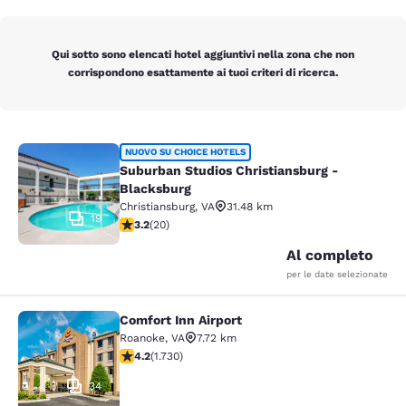
Qui sotto sono elencati hotel aggiuntivi nella zona che non
corrispondono esattamente ai tuoi criteri di ricerca.
Suburban Studios Christiansburg - 
NUOVO SU CHOICE HOTELS
Suburban Studios Christiansburg -
Blacksburg
Christiansburg
,
VA
31.48 km
19
Valutazione di 3.2 stelle. Buono. 20 recensioni
3.2
(
20
)
Al completo
per le date selezionate
Comfort Inn Airport
Comfort Inn Airport
Roanoke
,
VA
7.72 km
Valutazione di 4.24 stelle. Ottimo. 1730 recensioni
4.2
(
1.730
)
34