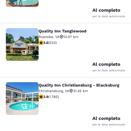
Al completo
per le date selezionate
Quality Inn Tanglewood
Quality Inn Tanglewood
Roanoke
,
VA
10.07 km
Valutazione di 3.65 stelle. Buono. 533 recensioni
3.6
(
533
)
34
Al completo
per le date selezionate
Quality Inn Christiansburg - Blacksburg
Quality Inn Christiansburg - Blacks
Christiansburg
,
VA
31.45 km
Valutazione di 3.86 stelle. Buono. 1765 recensioni
3.9
(
1.765
)
41
Al completo
per le date selezionate