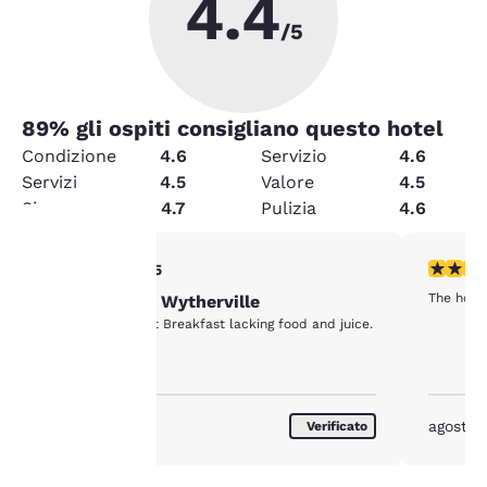
4.4
/5
89
% gli ospiti consigliano questo hotel
Condizione
4.6
Servizio
4.6
Servizi
4.5
Valore
4.5
Sicurezza
4.7
Pulizia
4.6
Valutazione di 4 stelle. Molto buono. 1 recensione
Valutazio
4/5
La tua
The hote
One Night in Wytherville
Clean, cool, quiet Breakfast lacking food and juice.
privacy è
importante
agosto 2026
agosto 
Verificato
Il nostro sito utilizza
cookie, anche di terze