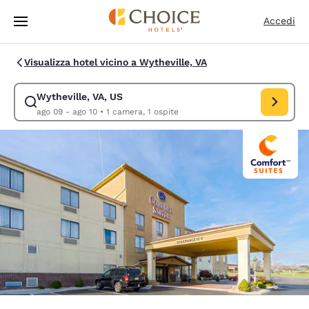
Caricamento completato
Vai A Contenuto Principale
Accedi
Visualizza hotel vicino a Wytheville, VA
Wytheville, VA, US
Modifica la ricerca per Wytheville, VA, US. Data di check-in ago 09, dat
ago 09 - ago 10
•
1 camera, 1 ospite