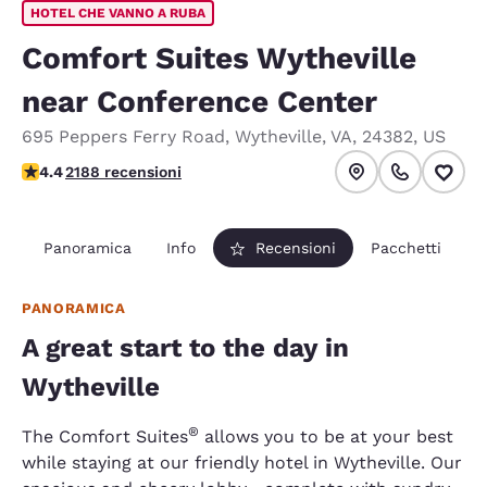
HOTEL CHE VANNO A RUBA
Comfort Suites Wytheville
near Conference Center
695 Peppers Ferry Road
,
Wytheville
,
VA
,
24382
,
US
Valutazione di 4.41 stelle. Ottimo.
4.4
2188 recensioni
Panoramica
Info
Recensioni
Pacchetti
PANORAMICA
A great start to the day in
Wytheville
®
The Comfort Suites
allows you to be at your best
while staying at our friendly hotel in Wytheville. Our