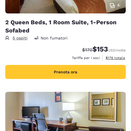
4
2 Queen Beds, 1 Room Suite, 1-Person
Sofabed
5 ospiti
Non fumatori
$153
Tariffa di barratura:
Tariffa scontata:
$170
USD
/notte
Visualizza i det
Tariffa per i soci
$176
totale
Prenota ora