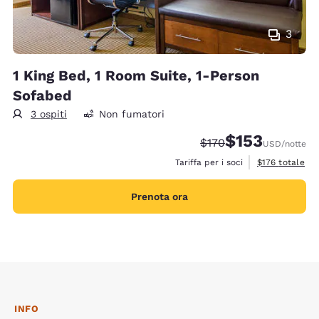
3
1 King Bed, 1 Room Suite, 1-Person
Sofabed
3 ospiti
Non fumatori
$153
Tariffa di barratura:
Tariffa scontata:
$170
USD
/notte
Visualizza i det
Tariffa per i soci
$176
totale
Prenota ora
INFO