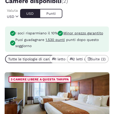
Camere disponibili
(2)
Valuta
USD
Punti
USD
I soci risparmiano il 10%
Minor prezzo garantito
Puoi guadagnare
1.530 punti
punti dopo questo
soggiorno
Tutte le tipologie di camera (2)
1 letto (1)
2 letti (1)
Suite (2)
3 CAMERE LIBERE A QUESTA TARIFFA