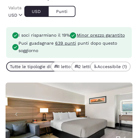
Valuta
USD
Punti
USD
I soci risparmiano il 19%
Minor prezzo garantito
Puoi guadagnare
639 punti
punti dopo questo
soggiorno
Tutte le tipologie di camera (6)
1 letto (3)
2 letti (3)
Accessibile (1)