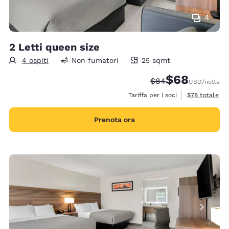
4
2 Letti queen size
4 ospiti
Non fumatori
25 sqmt
25 metri quadri
$68
Tariffa di barratura:
Tariffa scontata
$84
USD
/notte
Visualizza i de
Tariffa per i soci
$78
totale
Prenota ora