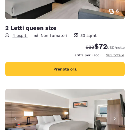
6
2 Letti queen size
4 ospiti
Non fumatori
33 sqmt
33 metri quadri
$72
Tariffa di barratura
Tariffa scontata
$89
USD
/notte
Visualizza i de
Tariffa per i soci
$83
totale
Prenota ora