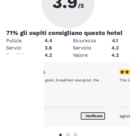
3.9
/5
71
% gli ospiti consigliano questo hotel
Pulizia
4.4
Sicurezza
4.1
Servizi
3.8
Servizio
4.2
Condizione
4.2
Valore
4.2
Valutazione di 5 stelle. Eccezionale. 1 recensione
Valutazio
5/5
La tua
The check in was good, breakfast was good, the
This is a
room was nice
privacy è
importante
agosto 2026
agosto 
Verificato
Il nostro sito utilizza
cookie, anche di terze
●
○
○
parti, per finalità