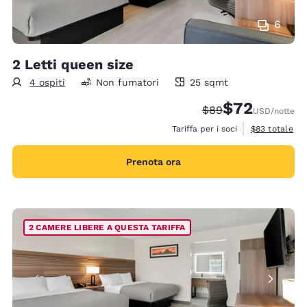
6
2 Letti queen size
4 ospiti
Non fumatori
25 sqmt
25 metri quadri
$72
Tariffa di barratura
Tariffa scontata
$89
USD
/notte
Visualizza i de
Tariffa per i soci
$83
totale
Prenota ora
2 CAMERE LIBERE A QUESTA TARIFFA