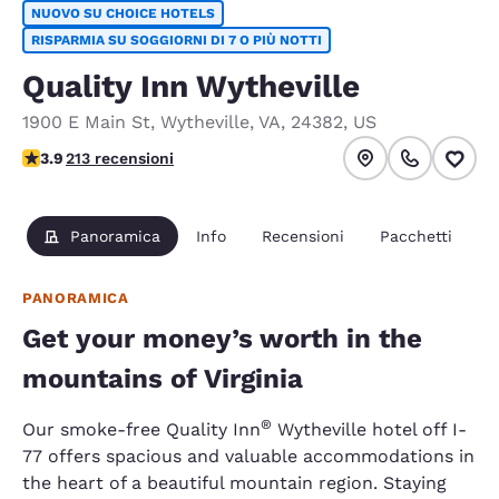
NUOVO SU CHOICE HOTELS
RISPARMIA SU SOGGIORNI DI 7 O PIÙ NOTTI
Quality Inn Wytheville
1900 E Main St
,
Wytheville
,
VA
,
24382
,
US
Valutazione di 3.9 stelle. Buono.
3.9
213 recensioni
Panoramica
Info
Recensioni
Pacchetti
PANORAMICA
Get your money’s worth in the
mountains of Virginia
®
Our smoke-free Quality Inn
Wytheville hotel off I-
77 offers spacious and valuable accommodations in
the heart of a beautiful mountain region. Staying