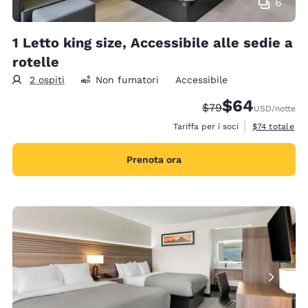
6
1 Letto king size, Accessibile alle sedie a
rotelle
2 ospiti
Non fumatori
Accessibile
$64
Tariffa di barratura:
Tariffa scontata
$79
USD
/notte
Visualizza i de
Tariffa per i soci
$74
totale
Prenota ora