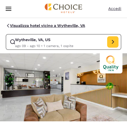
Caricamento completato
Vai A Contenuto Principale
Accedi
Visualizza hotel vicino a Wytheville, VA
Wytheville, VA, US
Modifica la ricerca per Wytheville, VA, US. Data di check-in ago 09, dat
ago 09 - ago 10
•
1 camera, 1 ospite