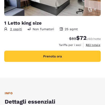
4
1 Letto king size
2 ospiti
Non fumatori
25 sqmt
25 metri quadri
$72
Tariffa di barratura
Tariffa scontata
$89
USD
/notte
Visualizza i de
Tariffa per i soci
$83
totale
Prenota ora
INFO
Dettagli essenziali