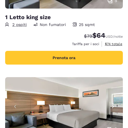
5
1 Letto king size
2 ospiti
Non fumatori
25 sqmt
25 metri quadri
$64
Tariffa di barratura:
Tariffa scontata
$79
USD
/notte
Visualizza i de
Tariffa per i soci
$74
totale
Prenota ora