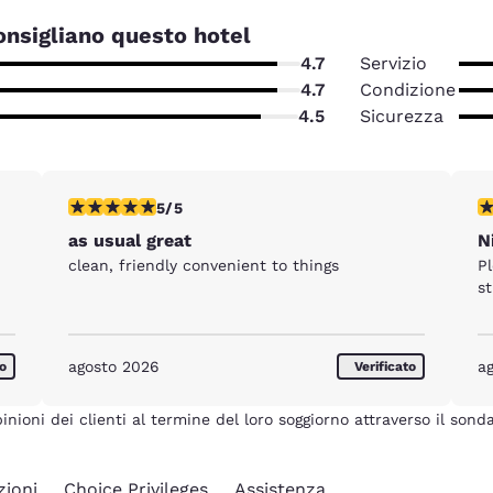
consigliano questo hotel
4.7
Servizio
4.7
Condizione
4.5
Sicurezza
ione
Valutazione di 5 stelle. Eccezionale. 1 recensione
Va
5/5
as usual great
N
clean, friendly convenient to things
P
s
agosto 2026
a
to
Verificato
pinioni dei clienti al termine del loro soggiorno attraverso il son
zioni
Choice Privileges
Assistenza