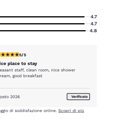
4.7
4.7
4.8
lutazione di 5 stelle. Eccezionale. 1 recensione
5/5
ice place to stay
leasant staff, clean room, nice shower
tream, good breakfast
gosto 2026
Verificato
daggio di soddisfazione online.
Scopri di più