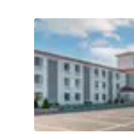
Canada
Français
Europa
Deutschla
Deutsch
Spain
English
Ireland
English
United Ki
English
Asia-Pacifico
Australia
English