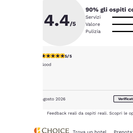
acconsenti alla
memorizzazione dei
90
% gli ospiti 
4.4
cookie sul tuo
Servizi
dispositivo. Cliccando
/5
Valore
su “Rifiuta tutti i
Pulizia
cookie”, i cookie per i
quali è richiesto il
consenso non
Valutazione di 5 stelle. Eccezionale. 1 recens
5/5
verranno memorizzati
Good
sul tuo dispositivo.
Per maggiori
informazioni, consulta
la nostra
Politica sui
agosto 2026
cookie
.
Verifica
Feedback reali da ospiti reali. Scopri le o
Trova un hotel
Prenota