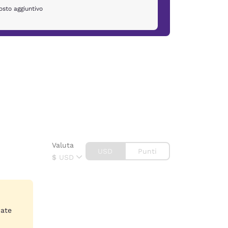
sto aggiuntivo
Valuta
USD
Punti
$
USD
nate