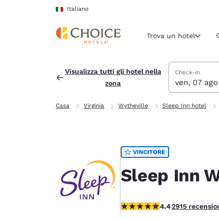
Caricamento completato
Vai A Contenuto Principale
Italiano
Trova un hotel
Cerca hotel
venerdì 7 agos
sabato 8 agost
sabato 8 agost
venerdì 7 agos
Visualizza tutti gli hotel nella
Check-in
ven, 07 ago
zona
Regione e posiz
Italia
Casa
Virginia
Wytheville
Sleep Inn hotel
Italiano
Seleziona la
Americhe
VINCITORE
United Sta
English
Sleep Inn W
América L
Português
Valutazione di 4.42 stelle. Ot
4.4
2915 recensio