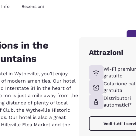
Info
Recensioni
ons in the
Attrazioni
ountains
Wi-Fi premiu
tel in Wytheville, you’ll enjoy
gratuito
 of modern amenities. Our hotel
Colazione ca
d Interstate 81 in the heart of
gratuita
 Inn is just a mile away from the
Distributori
g distance of plenty of local
automatici*
f Club, the Wytheville Historic
ds. Our hotel is also a great
Vedi tutti i servi
Hillsville Flea Market and the