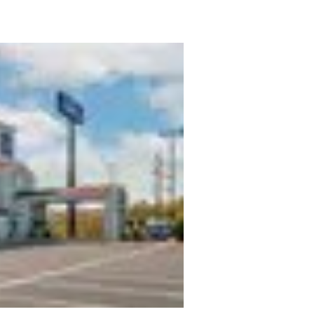
México
Mexico
Español
English
nd
Germany
España
English
Español
France
France
Français
English
Italia
Italy
Italiano
English
ngdom
India
New Zealan
English
English