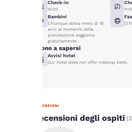
Check-in
Ch
significa che
15:00
11:0
possiamo ricordare i
Bambini
Fa
tuoi dati, mostrarti i
Chiunque abbia meno di 18
(27
prodotti di tuo
anni al momento della
interesse e
prenotazione soggiorna
continuare a
gratuitamente
Buono a sapersi
migliorare i nostri
servizi. Puoi
Avvisi hotel
Accetta Tutti i Cookie
modificare queste
Our hotel does not offer rollaway beds.
impostazioni in
qualsiasi momento
visitando la nostra
“Informativa
sull’utilizzo dei
cookie” e seguendo le
RECENSIONI
istruzioni indicate.
Recensioni degli ospiti
(
2
Cliccando su "Accetta
tutti i cookie",