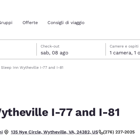
Gruppi
Offerte
Consigli di viaggio
to
o
o data di check-out selezionata
to data di check-in selezionata
Check-out
Camere e ospiti
sab, 08 ago
1 cam
ione attuali
Sleep Inn Wytheville I-77 and I-81
 tua lingua preferita
tes
Estados Unidos
América Lat
Español
Español
ytheville I-77 and I-81
atina
Latin America
Canada
English
English
timo.
ni
(276) 227-2025
135 Nye Circle, Wytheville, VA, 24382, US