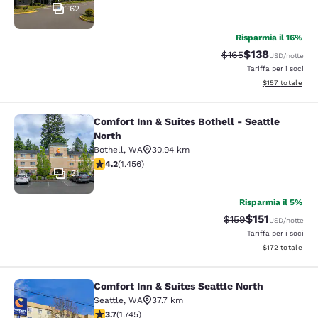
62
Risparmia il 16%
$138
Tariffa di barratura:
Tariffa scontat
$165
USD
/notte
Tariffa per i soci
Visualizza i dett
$157
totale
Comfort Inn & Suites Bothell - Seattle
Comfort Inn & Suites Bothell - Seatt
North
Bothell
,
WA
30.94 km
Valutazione di 4.17 stelle. Molto buono. 1456 recension
4.2
(
1.456
)
31
Risparmia il 5%
$151
Tariffa di barratura
Tariffa scontat
$159
USD
/notte
Tariffa per i soci
Visualizza i dett
$172
totale
Comfort Inn & Suites Seattle North
Comfort Inn & Suites Seattle North
Seattle
,
WA
37.7 km
Valutazione di 3.74 stelle. Buono. 1745 recensioni
3.7
(
1.745
)