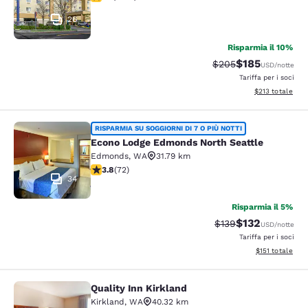
26
Risparmia il 10%
$185
Tariffa di barratura:
Tariffa scontat
$205
USD
/notte
Tariffa per i soci
Visualizza i dett
$213
totale
Econo Lodge Edmonds North Seattl
RISPARMIA SU SOGGIORNI DI 7 O PIÙ NOTTI
Econo Lodge Edmonds North Seattle
Edmonds
,
WA
31.79 km
Valutazione di 3.82 stelle. Buono. 72 recensioni
3.8
(
72
)
34
Risparmia il 5%
$132
Tariffa di barratura:
Tariffa scontat
$139
USD
/notte
Tariffa per i soci
Visualizza i dett
$151
totale
Quality Inn Kirkland
Quality Inn Kirkland
Kirkland
,
WA
40.32 km