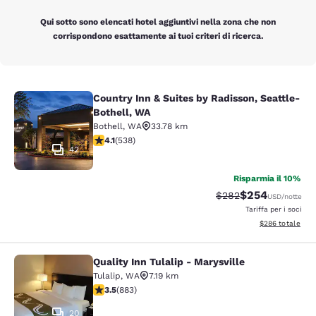
Qui sotto sono elencati hotel aggiuntivi nella zona che non
corrispondono esattamente ai tuoi criteri di ricerca.
Country Inn & Suites by Radisson, Seattle-
Country Inn & Suites by Radisson, S
Bothell, WA
Bothell
,
WA
33.78 km
Valutazione di 4.09 stelle. Molto buono. 538 recension
4.1
(
538
)
42
Risparmia il 10%
$254
Tariffa di barratura:
Tariffa scontata
$282
USD
/notte
Tariffa per i soci
Visualizza i detta
$286
totale
Quality Inn Tulalip - Marysville
Quality Inn Tulalip - Marysville
Tulalip
,
WA
7.19 km
Valutazione di 3.53 stelle. Buono. 883 recensioni
3.5
(
883
)
20