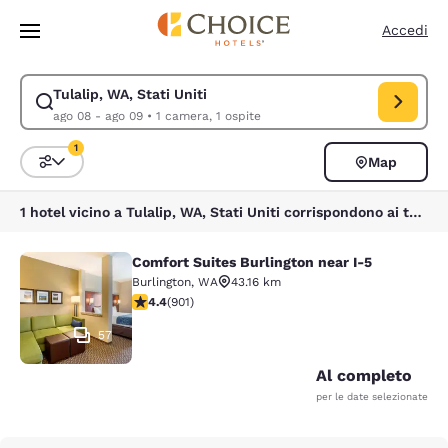
Caricamento completato
Vai A Contenuto Principale
Accedi
Tulalip, WA, Stati Uniti
Modifica la ricerca per Tulalip, WA, Stati Uniti. Data di check-in ago 08
ago 08 - ago 09
•
1 camera, 1 ospite
1
Map
Ordina e filtra
1 filtro attualmente selezionato
1 hotel vicino a Tulalip, WA, Stati Uniti corrispondono ai tuoi filtri
Comfort Suites Burlington near I-5
Comfort Suites Burlington near I-5
Burlington
,
WA
43.16 km
Valutazione di 4.4 stelle. Ottimo. 901 recensioni
4.4
(
901
)
57
Al completo
per le date selezionate