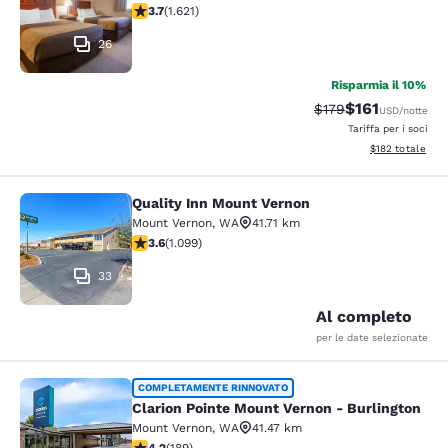
Valutazione di 3.69 stelle. Buono. 1621 recensioni
3.7
(
1.621
)
26
Risparmia il 10%
$161
Tariffa di barratura
Tariffa scontat
$179
USD
/notte
Tariffa per i soci
Visualizza i dett
$182
totale
Quality Inn Mount Vernon
Quality Inn Mount Vernon
Mount Vernon
,
WA
41.71 km
Valutazione di 3.6 stelle. Buono. 1099 recensioni
3.6
(
1.099
)
33
Al completo
per le date selezionate
Clarion Pointe Mount Vernon - Burli
COMPLETAMENTE RINNOVATO
Clarion Pointe Mount Vernon - Burlington
Mount Vernon
,
WA
41.47 km
Valutazione di 4.24 stelle. Ottimo. 189 recensioni