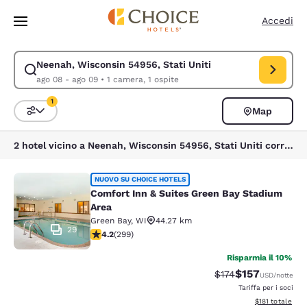
Caricamento completato
Vai A Contenuto Principale
Accedi
Neenah, Wisconsin 54956, Stati Uniti
Modifica la ricerca per Neenah, Wisconsin 54956, Stati Uniti. Data di c
ago 08 - ago 09
•
1 camera, 1 ospite
1
Map
Ordina e filtra
1 filtro attualmente selezionato
2 hotel vicino a Neenah, Wisconsin 54956, Stati Uniti corrispondono ai tuoi filtri
Comfort Inn & Suites Green Bay Sta
NUOVO SU CHOICE HOTELS
Comfort Inn & Suites Green Bay Stadium
Area
Green Bay
,
WI
44.27 km
29
Valutazione di 4.19 stelle. Molto buono. 299 recensioni
4.2
(
299
)
Risparmia il 10%
$157
Tariffa di barratura
Tariffa scontat
$174
USD
/notte
Tariffa per i soci
Visualizza i dett
$181
totale