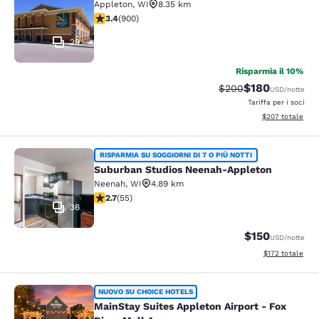
Appleton
,
WI
8.35 km
Valutazione di 3.41 stelle. Buono. 900 recensioni
3.4
(
900
)
29
Risparmia il 10%
$180
Tariffa di barratura:
Tariffa scontata
$200
USD
/notte
Tariffa per i soci
Visualizza i detta
$207
totale
Suburban Studios Neenah-Appleton
RISPARMIA SU SOGGIORNI DI 7 O PIÙ NOTTI
Suburban Studios Neenah-Appleton
Neenah
,
WI
4.89 km
Valutazione di 2.71 stelle. Discreto. 55 recensioni
2.7
(
55
)
36
$150
USD
/notte
Visualizza i dett
$172
totale
MainStay Suites Appleton Airport - 
NUOVO SU CHOICE HOTELS
MainStay Suites Appleton Airport - Fox