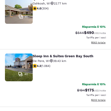
Quality Inn Oshkosh Aviation Park
Oshkosh
,
WI
22.77 km
Valutazione di 4.01 stelle. Molto buono. 304 recensioni
4.0
(
304
)
41
Risparmia il 10%
$490
Tariffa di barratura:
Tariffa scontata
$544
USD
/notte
Tariffa per i soci
Visualizza i detta
$563
totale
Sleep Inn & Suites Green Bay South
Sleep Inn & Suites Green Bay South
De Pere
,
WI
39.43 km
Valutazione di 4.2 stelle. Ottimo. 1064 recensioni
4.2
(
1.064
)
40
Risparmia il 10%
$175
Tariffa di barratura:
Tariffa scontat
$194
USD
/notte
Tariffa per i soci
Visualizza i detta
$202
totale