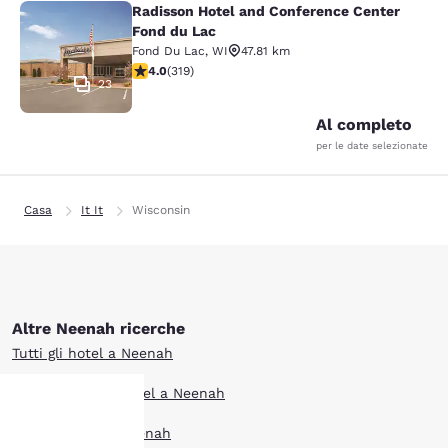
Radisson Hotel and Conference Center
Radisson Hotel and Conference Cen
Fond du Lac
Fond Du Lac
,
WI
47.81 km
Valutazione di 4.05 stelle. Molto buono. 319 recensioni
4.0
(
319
)
23
Al completo
per le date selezionate
Casa
It It
Wisconsin
Altre Neenah ricerche
Tutti gli hotel a Neenah
Boutique hotel Hotel a Neenah
Offerte hotel a Neenah