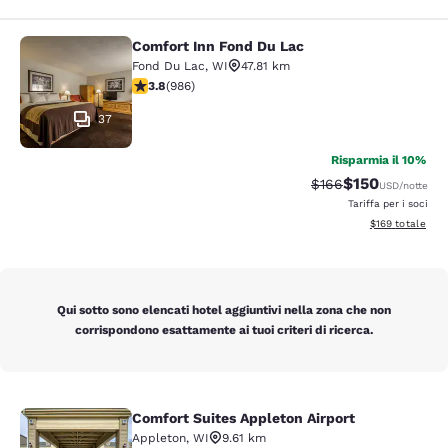
Comfort Inn Fond Du Lac
Comfort Inn Fond Du Lac
Fond Du Lac
,
WI
47.81 km
Valutazione di 3.8 stelle. Buono. 986 recensioni
3.8
(
986
)
37
Risparmia il 10%
$150
Tariffa di barratura:
Tariffa scontat
$166
USD
/notte
Tariffa per i soci
Visualizza i dett
$169
totale
Qui sotto sono elencati hotel aggiuntivi nella zona che non
corrispondono esattamente ai tuoi criteri di ricerca.
Comfort Suites Appleton Airport
Comfort Suites Appleton Airport
Appleton
,
WI
9.61 km