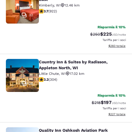
Kimberly
,
WI
12.46 km
Valutazione di 3.74 stelle. Buono. 922 recensioni
3.7
(
922
)
32
Risparmia il 10%
$225
Tariffa di barratura:
Tariffa scontata
$250
USD
/notte
Tariffa per i soci
Visualizza i detta
$260
totale
Country Inn & Suites by Radisson,
Country Inn & Suites by Radisson, A
Appleton North, WI
Little Chute
,
WI
17.02 km
Valutazione di 3.24 stelle. Buono. 304 recensioni
3.2
(
304
)
22
Risparmia il 10%
$197
Tariffa di barratura:
Tariffa scontata
$218
USD
/notte
Tariffa per i soci
Visualizza i detta
$227
totale
Quality Inn Oshkosh Aviation Park