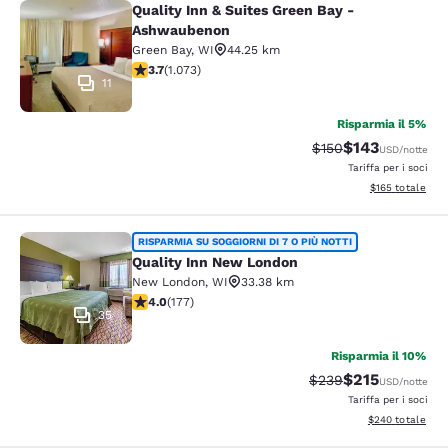
Quality Inn & Suites Green Bay -
Quality Inn & Suites Green Bay - A
Ashwaubenon
Green Bay
,
WI
44.25 km
Valutazione di 3.66 stelle. Buono. 1073 recensioni
3.7
(
1.073
)
11
Risparmia il 5%
$143
Tariffa di barratura:
Tariffa scontat
$150
USD
/notte
Tariffa per i soci
Visualizza i dett
$165
totale
Quality Inn New London
RISPARMIA SU SOGGIORNI DI 7 O PIÙ NOTTI
Quality Inn New London
New London
,
WI
33.38 km
Valutazione di 4.03 stelle. Molto buono. 177 recensioni
4.0
(
177
)
35
Risparmia il 10%
$215
Tariffa di barratura:
Tariffa scontat
$239
USD
/notte
Tariffa per i soci
Visualizza i detta
$240
totale