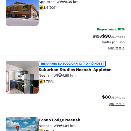
Appleton
,
WI
8.35 km
Valutazione di 3.41 stelle. Buono. 901 recensioni
3.4
(
901
)
29
Risparmia il 10%
$90
Tariffa di barratura
Tariffa scontat
$100
USD
/notte
Tariffa per i soci
Visualizza i dett
$104
totale
Suburban Studios Neenah-Appleton
RISPARMIA SU SOGGIORNI DI 7 O PIÙ NOTTI
Suburban Studios Neenah-Appleton
Neenah
,
WI
4.89 km
Valutazione di 2.71 stelle. Discreto. 55 recensioni
2.7
(
55
)
36
$80
USD
/notte
Visualizza i det
$92
totale
Econo Lodge Neenah
Econo Lodge Neenah
Neenah
,
WI
4.94 km
Valutazione di 2.7 stelle. Discreto. 140 recensioni