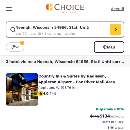
Caricamento completato
Vai A Contenuto Principale
Accedi
Neenah, Wisconsin 54956, Stati Uniti
Modifica la ricerca per Neenah, Wisconsin 54956, Stati Uniti. Data di c
ago 09 - ago 10
•
1 camera, 1 ospite
1
Map
Ordina e filtra
1 filtro attualmente selezionato
3 hotel vicino a Neenah, Wisconsin 54956, Stati Uniti corrispondono ai tuoi filtri
Country Inn & Suites by Radisson,
Country Inn & Suites by Radisson, Ap
Appleton Airport - Fox River Mall Area
Appleton
,
WI
8.76 km
Valutazione di 3.96 stelle. Buono. 414 recensioni
4.0
(
414
)
23
Risparmia il 10%
$134
Tariffa di barratura:
Tariffa scontat
$149
USD
/notte
Tariffa per i soci
Visualizza i dett
$155
totale