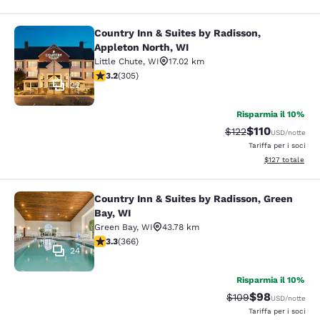
Country Inn & Suites by Radisson,
Country Inn & Suites by Radisson, A
Appleton North, WI
Little Chute
,
WI
17.02 km
Valutazione di 3.24 stelle. Buono. 305 recensioni
3.2
(
305
)
22
Risparmia il 10%
$110
Tariffa di barratura
Tariffa scontat
$122
USD
/notte
Tariffa per i soci
Visualizza i dett
$127
totale
Country Inn & Suites by Radisson, Green
Country Inn & Suites by Radisson, G
Bay, WI
Green Bay
,
WI
43.78 km
Valutazione di 3.28 stelle. Buono. 366 recensioni
3.3
(
366
)
24
Risparmia il 10%
$98
Tariffa di barratura
Tariffa scontat
$109
USD
/notte
Tariffa per i soci