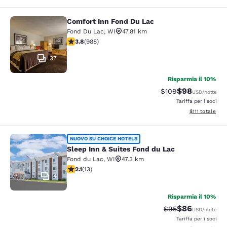
Comfort Inn Fond Du Lac
Comfort Inn Fond Du Lac
Fond Du Lac
,
WI
47.81 km
Valutazione di 3.79 stelle. Buono. 988 recensioni
3.8
(
988
)
37
Risparmia il 10%
$98
Tariffa di barratura
Tariffa scontat
$109
USD
/notte
Tariffa per i soci
Visualizza i det
$111
totale
Sleep Inn & Suites Fond du Lac
NUOVO SU CHOICE HOTELS
Sleep Inn & Suites Fond du Lac
Fond du Lac
,
WI
47.3 km
Valutazione di 2.08 stelle. Discreto. 13 recensioni
2.1
(
13
)
4
Risparmia il 10%
$86
Tariffa di barratur
Tariffa scontat
$95
USD
/notte
Tariffa per i soci