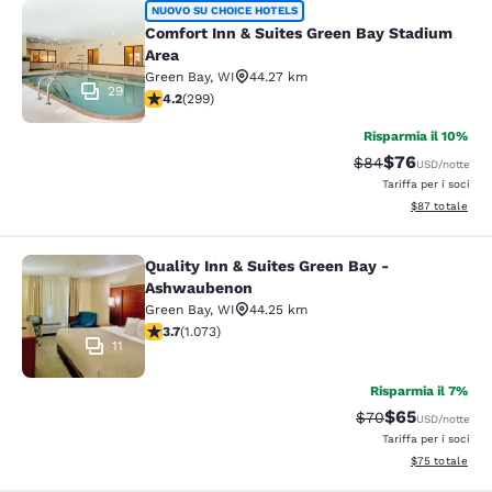
Comfort Inn & Suites Green Bay Sta
NUOVO SU CHOICE HOTELS
Comfort Inn & Suites Green Bay Stadium
Area
Green Bay
,
WI
44.27 km
29
Valutazione di 4.19 stelle. Molto buono. 299 recensioni
4.2
(
299
)
Risparmia il 10%
$76
Tariffa di barratur
Tariffa scontat
$84
USD
/notte
Tariffa per i soci
Visualizza i det
$87
totale
Quality Inn & Suites Green Bay -
Quality Inn & Suites Green Bay - A
Ashwaubenon
Green Bay
,
WI
44.25 km
Valutazione di 3.66 stelle. Buono. 1073 recensioni
3.7
(
1.073
)
11
Risparmia il 7%
$65
Tariffa di barratur
Tariffa sconta
$70
USD
/notte
Tariffa per i soci
Visualizza i det
$75
totale