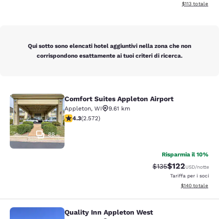
Visualizza i dett
$113
totale
Qui sotto sono elencati hotel aggiuntivi nella zona che non
corrispondono esattamente ai tuoi criteri di ricerca.
Comfort Suites Appleton Airport
Comfort Suites Appleton Airport
Appleton
,
WI
9.61 km
Valutazione di 4.25 stelle. Ottimo. 2572 recensioni
4.3
(
2.572
)
88
Risparmia il 10%
$122
Tariffa di barratura:
Tariffa scontata
$135
USD
/notte
Tariffa per i soci
Visualizza i dett
$140
totale
Quality Inn Appleton West
Quality Inn Appleton West