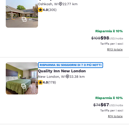
Quality Inn Oshkosh Aviation Park
Oshkosh
,
WI
22.77 km
Valutazione di 4.01 stelle. Molto buono. 305 recensioni
4.0
(
305
)
41
Risparmia il 10%
$98
Tariffa di barratura
Tariffa scontat
$109
USD
/notte
Tariffa per i soci
Visualizza i dett
$113
totale
Quality Inn New London
RISPARMIA SU SOGGIORNI DI 7 O PIÙ NOTTI
Quality Inn New London
New London
,
WI
33.38 km
Valutazione di 4.03 stelle. Molto buono. 178 recensioni
4.0
(
178
)
35
Risparmia il 10%
$67
Tariffa di barratur
Tariffa scontat
$74
USD
/notte
Tariffa per i soci
Visualizza i det
$74
totale