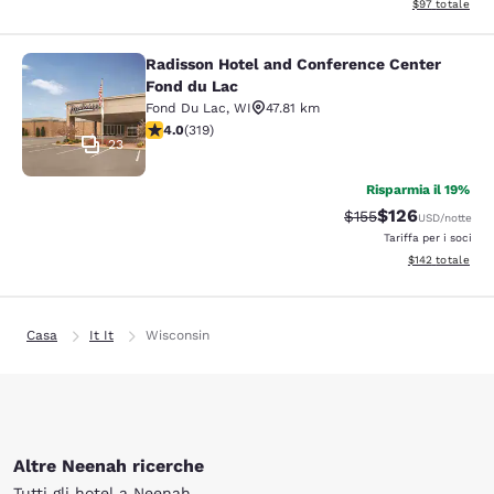
Visualizza i det
$97
totale
Radisson Hotel and Conference Center
Radisson Hotel and Conference Cen
Fond du Lac
Fond Du Lac
,
WI
47.81 km
Valutazione di 4.05 stelle. Molto buono. 319 recensioni
4.0
(
319
)
23
Risparmia il 19%
$126
Tariffa di barratura:
Tariffa scontata
$155
USD
/notte
Tariffa per i soci
Visualizza i dett
$142
totale
Casa
It It
Wisconsin
Altre Neenah ricerche
Tutti gli hotel a Neenah