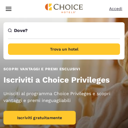
Caricamento completato
Vai A Contenuto Principale
Accedi
Dove?
Trova un hotel
SCOPRI VANTAGGI E PREMI ESCLUSIVI
Iscriviti a Choice Privileges
Unisciti al programma Choice Privileges e scopri
vantaggi e premi ineguagliabili
Iscriviti gratuitamente