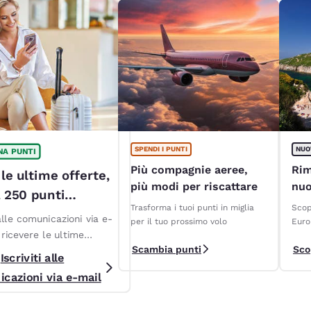
SPENDI I PUNTI
NUO
A PUNTI
Più compagnie aeree,
Rim
 le ultime offerte,
più modi per riscattare
nuo
a 250 punti
Cho
Trasforma i tuoi punti in miglia
Scop
!*
 alle comunicazioni via e-
per il tuo prossimo volo
Eur
 ricevere le ultime
Scambia punti
Sco
 promozioni riservate ai
Iscriviti alle
applicano Termini e
cazioni via e-mail
ni*