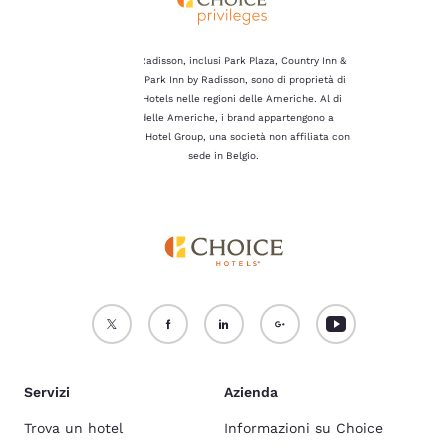
Per maggiori informazioni,
consulta la nostra
Politica
sui cookie
.
I brand Radisson, inclusi Park Plaza, Country Inn &
Suites e Park Inn by Radisson, sono di proprietà di
Accetta Tutti i Cookie
Rifiuta tutti i Cookie
Choice Hotels nelle regioni delle Americhe. Al di
fuori delle Americhe, i brand appartengono a
Radisson Hotel Group, una società non affiliata con
sede in Belgio.
Servizi
Azienda
Trova un hotel
Informazioni su Choice