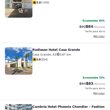
classificação 3.24 estrelas. Bom. 1015 avaliações
3.2
(
1.015
)
21
Economize 10%
$84
Tarifa anterior “t
Tarifa com de
$93
USD
/noite
Tarifa para sócio
Exibir detalhe
$95
total
Radisson Hotel Casa Grande
Radisson Hotel Casa Grande
Casa Grande
,
AZ
3.67 km
classificação 3.47 estrelas. Bom. 354 avaliações
3.5
(
354
)
45
Economize 12%
$83
Tarifa anterior “t
Tarifa com de
$94
USD
/noite
Tarifa para sócio
Exibir detalhe
$94
total
Cambria Hotel Phoenix Chandler - Fashion
Cambria Hotel Phoenix Chandler - F