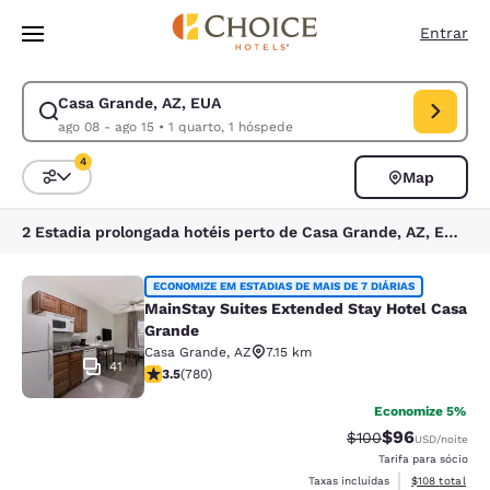
Carregamento concluído
Pular Para Conteúdo Principal
Entrar
Casa Grande, AZ, EUA
Modificar pesquisa para Casa Grande, AZ, EUA. Data de check-in ago 0
ago 08 - ago 15
•
1 quarto, 1 hóspede
4
Map
Classificar e filtrar
4 filtros atualmente selecionados
2 Estadia prolongada hotéis perto de Casa Grande, AZ, EUA correspondem aos seus filtros
MainStay Suites Extended Stay Hot
ECONOMIZE EM ESTADIAS DE MAIS DE 7 DIÁRIAS
MainStay Suites Extended Stay Hotel Casa
Grande
Casa Grande
,
AZ
7.15 km
41
classificação 3.51 estrelas. Bom. 780 avaliações
3.5
(
780
)
Economize 5%
$96
Tarifa anterior “ta
Tarifa com de
$100
USD
/noite
Tarifa para sócio
Exibir detalhe
Taxas incluídas
$108
total