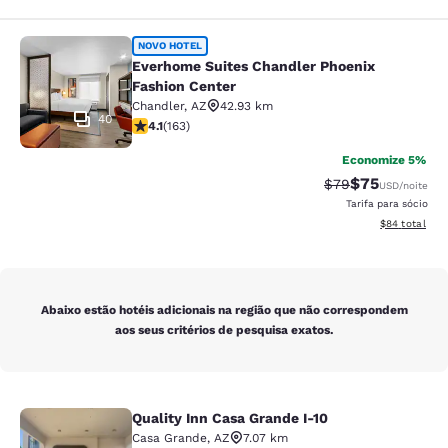
Everhome Suites Chandler Phoenix 
NOVO HOTEL
Everhome Suites Chandler Phoenix
Fashion Center
Chandler
,
AZ
42.93 km
40
classificação 4.14 estrelas. Muito bom. 163 avaliações
4.1
(
163
)
Economize 5%
$75
Tarifa anterior “t
Tarifa com de
$79
USD
/noite
Tarifa para sócio
Exibir detalhe
$84
total
Abaixo estão hotéis adicionais na região que não correspondem
aos seus critérios de pesquisa exatos.
Quality Inn Casa Grande I-10
Quality Inn Casa Grande I-10
Casa Grande
,
AZ
7.07 km