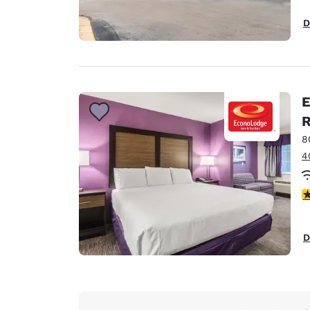
D
E
R
8
4
c
D