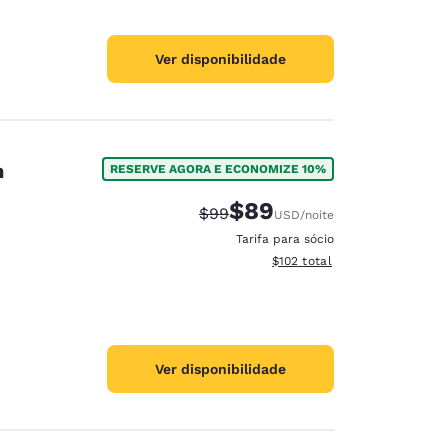
Ver disponibilidade
n
RESERVE AGORA E ECONOMIZE 10%
$89
Tarifa anterior “tachada”:
Tarifa com desconto:
$99
USD
/noite
Tarifa para sócio
Exibir detalhes do total esti
$102
total
Ver disponibilidade