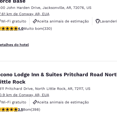
orce Base
México
Mexico
Español
English
800 John Harden Drive
,
Jacksonville
,
AR
,
72076
,
US
7.61 km de Conway, AR, EUA
Wi-Fi gratuito
Aceita animais de estimação
Lavander
nd
Germany
España
lassificação 4 estrelas. Muito bom. 330 avaliações
4.0
Muito bom
(330)
English
Español
France
France
etalhes do hotel
Français
English
Italia
Italy
Italiano
English
cono Lodge Inn & Suites Pritchard Road Nort
ngdom
ittle Rock
811 Pritchard Drive
,
North Little Rock
,
AR
,
72117
,
US
0.9 km de Conway, AR, EUA
India
New Zealan
Wi-Fi gratuito
Aceita animais de estimação
English
English
lassificação 3.47 estrelas. Bom. 398 avaliações
3.5
Bom
(398)
Piscina externa