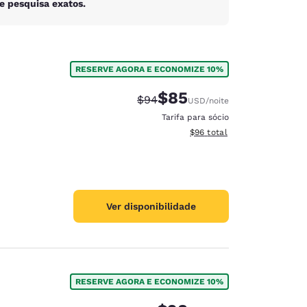
e pesquisa exatos.
RESERVE AGORA E ECONOMIZE 10%
$85
Tarifa anterior “tachada”:
Tarifa com desconto:
$94
USD
/noite
Tarifa para sócio
Exibir detalhes do total est
$96
total
Ver disponibilidade
RESERVE AGORA E ECONOMIZE 10%