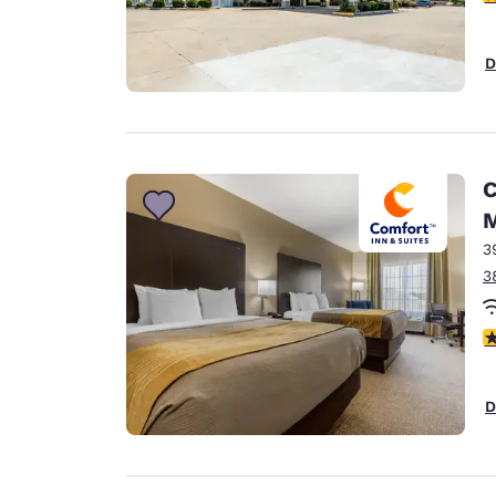
D
C
M
3
3
c
D