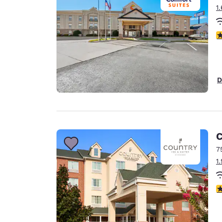
1
c
D
C
7
1
c