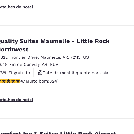
etalhes do hotel
uality Suites Maumelle - Little Rock
orthwest
4322 Frontier Drive
,
Maumelle
,
AR
,
72113
,
US
3.49 km de Conway, AR, EUA
Wi-Fi gratuito
Café da manhã quente cortesia
lassificação 4.09 estrelas. Muito bom. 824 avaliações
4.1
Muito bom
(824)
Aceita animais de estimação
etalhes do hotel
omfort Inn & Suites Little Rock Airport