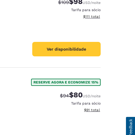
$98
Tarifa anterior “tachada”:
Tarifa com desconto:
$109
USD
/noite
Tarifa para sócio
Exibir detalhes do total est
$111
total
Ver disponibilidade
RESERVE AGORA E ECONOMIZE 15%
$80
Tarifa anterior “tachada”:
Tarifa com desconto:
$94
USD
/noite
Tarifa para sócio
Exibir detalhes do total est
$91
total