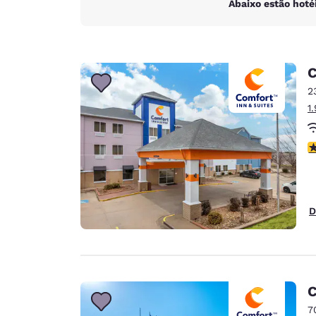
Abaixo estão hoté
C
2
1
c
D
C
7