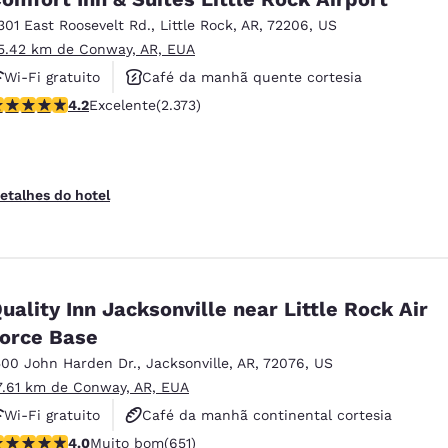
301 East Roosevelt Rd.
,
Little Rock
,
AR
,
72206
,
US
5.42 km de Conway, AR, EUA
Wi-Fi gratuito
Café da manhã quente cortesia
lassificação 4.24 estrelas. Excelente. 2373 avaliações
4.2
Excelente
(2.373)
Aceita animais de estimação
etalhes do hotel
uality Inn Jacksonville near Little Rock Air
orce Base
500 John Harden Dr.
,
Jacksonville
,
AR
,
72076
,
US
7.61 km de Conway, AR, EUA
Wi-Fi gratuito
Café da manhã continental cortesia
lassificação 4.05 estrelas. Muito bom. 651 avaliações
4.0
Muito bom
(651)
Café da manhã quente cortesia