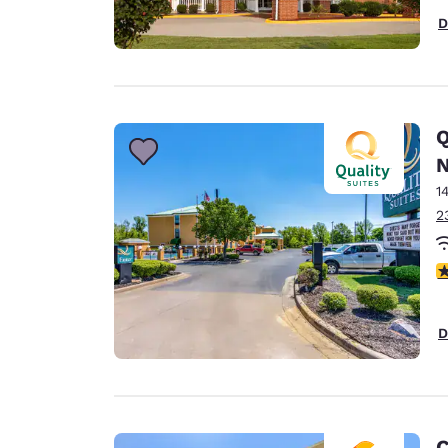
D
Q
N
1
2
c
D
C