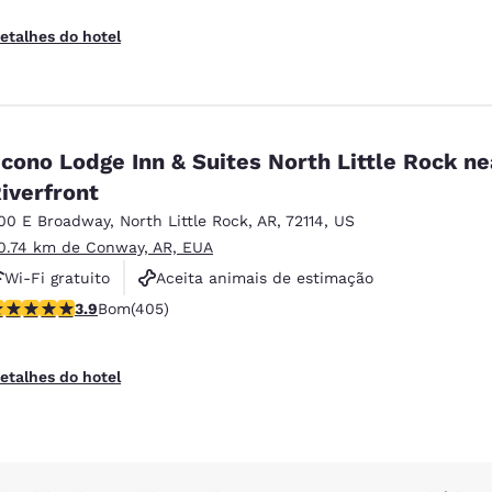
etalhes do hotel
cono Lodge Inn & Suites North Little Rock ne
iverfront
00 E Broadway
,
North Little Rock
,
AR
,
72114
,
US
0.74 km de Conway, AR, EUA
Wi-Fi gratuito
Aceita animais de estimação
lassificação 3.93 estrelas. Bom. 405 avaliações
3.9
Bom
(405)
Business Center
etalhes do hotel