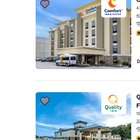
4
4
c
D
Q
F
1
3
c