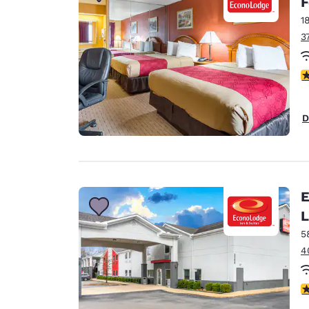
F
Canada
Français
1
3
Europa
Deutschla
c
Deutsch
Spain
D
English
Ireland
English
E
United Ki
L
English
5
Ásia-Pacífico
4
Australia
English
c