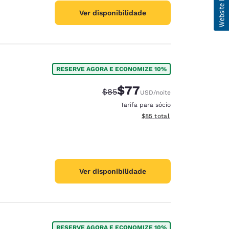
Ver disponibilidade
RESERVE AGORA E ECONOMIZE 10%
$77
Tarifa anterior “tachada”:
Tarifa com desconto:
$85
USD
/noite
Tarifa para sócio
Exibir detalhes do total est
$85
total
Ver disponibilidade
RESERVE AGORA E ECONOMIZE 10%