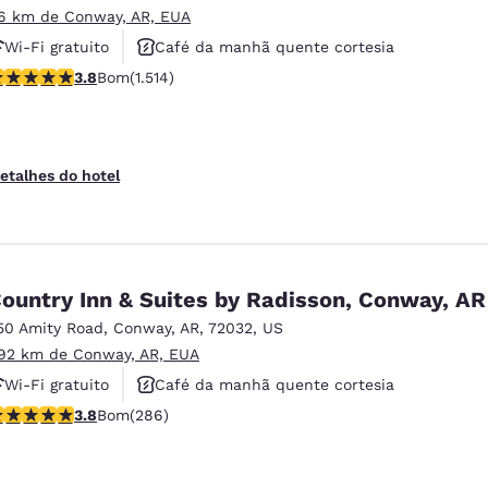
.6 km de Conway, AR, EUA
Wi-Fi gratuito
Café da manhã quente cortesia
lassificação 3.8 estrelas. Bom. 1514 avaliações
3.8
Bom
(1.514)
Não fumante
etalhes do hotel
ountry Inn & Suites by Radisson, Conway, AR
50 Amity Road
,
Conway
,
AR
,
72032
,
US
.92 km de Conway, AR, EUA
Wi-Fi gratuito
Café da manhã quente cortesia
lassificação 3.78 estrelas. Bom. 286 avaliações
3.8
Bom
(286)
Não fumante