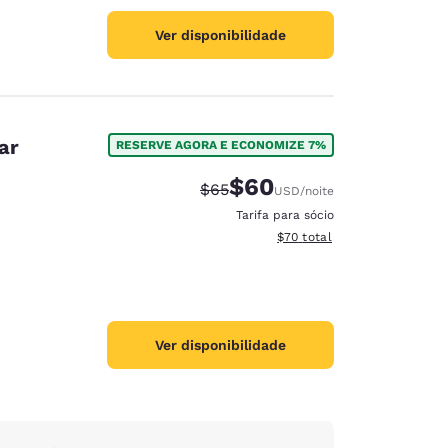
Ver disponibilidade
ar
RESERVE AGORA E ECONOMIZE 7%
$60
Tarifa anterior “tachada”:
Tarifa com desconto:
$65
USD
/noite
Tarifa para sócio
Exibir detalhes do total est
$70
total
Ver disponibilidade