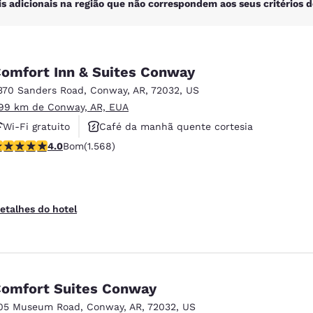
is adicionais na região que não correspondem aos seus critérios d
omfort Inn & Suites Conway
370 Sanders Road
,
Conway
,
AR
,
72032
,
US
.99 km de Conway, AR, EUA
Wi-Fi gratuito
Café da manhã quente cortesia
lassificação 3.95 estrelas. Bom. 1568 avaliações
4.0
Bom
(1.568)
Aceita animais de estimação
etalhes do hotel
omfort Suites Conway
05 Museum Road
,
Conway
,
AR
,
72032
,
US