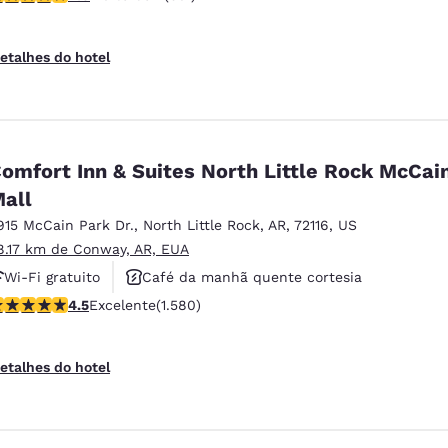
etalhes do hotel
omfort Inn & Suites North Little Rock McCai
all
915 McCain Park Dr.
,
North Little Rock
,
AR
,
72116
,
US
8.17 km de Conway, AR, EUA
Wi-Fi gratuito
Café da manhã quente cortesia
lassificação 4.46 estrelas. Excelente. 1580 avaliações
4.5
Excelente
(1.580)
Não fumante
etalhes do hotel