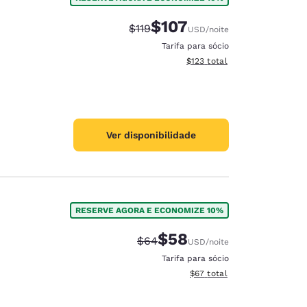
$107
Tarifa anterior “tachada”:
Tarifa com desconto:
$119
USD
/noite
Tarifa para sócio
Exibir detalhes do total esti
$123
total
Ver disponibilidade
RESERVE AGORA E ECONOMIZE 10%
$58
Tarifa anterior “tachada”:
Tarifa com desconto:
$64
USD
/noite
Tarifa para sócio
Exibir detalhes do total est
$67
total