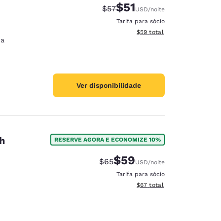
$51
Tarifa anterior “tachada”:
Tarifa com desconto:
$57
USD
/noite
Tarifa para sócio
Exibir detalhes do total est
$59
total
ia
Ver disponibilidade
h
RESERVE AGORA E ECONOMIZE 10%
$59
Tarifa anterior “tachada”:
Tarifa com desconto:
$65
USD
/noite
Tarifa para sócio
Exibir detalhes do total est
$67
total
d