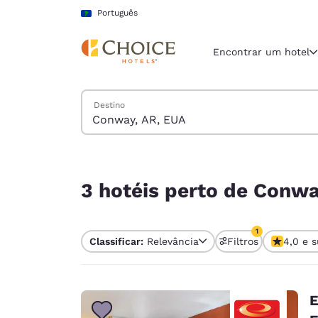
Carregamento concluído
Pular Para Conteúdo Principal
Português
Encontrar um hotel
Pesquisar hotéis
Destino
Região e locali
América La
Português
3 hotéis perto de Conway, AR, EUA correspondem
Selecione o
3 hotéis perto de Conwa
Américas
United Sta
1
Classificar:
Relevância
Filtros
4,0 e s
English
1 filtro atualme
América L
Português
E