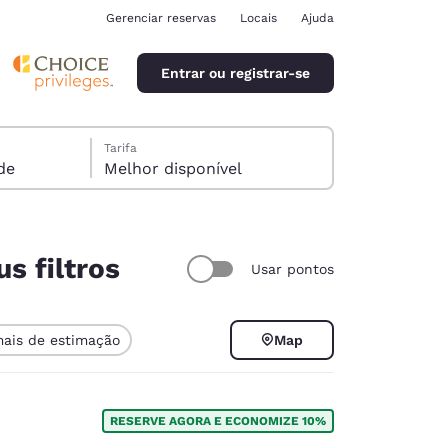
Gerenciar reservas
Locais
Ajuda
Entrar ou registrar-se
Tarifa
pede
Melhor disponível
s filtros
Usar pontos
ina
mais de estimação
Map
RESERVE AGORA E ECONOMIZE 10%