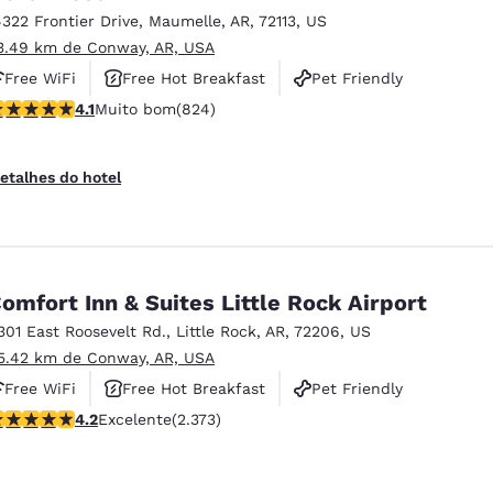
4322 Frontier Drive
,
Maumelle
,
AR
,
72113
,
US
3.49 km de Conway, AR, USA
Free WiFi
Free Hot Breakfast
Pet Friendly
lassificação 4.09 estrelas. Muito bom. 824 avaliações
4.1
Muito bom
(824)
etalhes do hotel
omfort Inn & Suites Little Rock Airport
301 East Roosevelt Rd.
,
Little Rock
,
AR
,
72206
,
US
5.42 km de Conway, AR, USA
Free WiFi
Free Hot Breakfast
Pet Friendly
lassificação 4.24 estrelas. Excelente. 2373 avaliações
4.2
Excelente
(2.373)