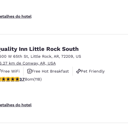
etalhes do hotel
uality Inn Little Rock South
600 W 65th St
,
Little Rock
,
AR
,
72209
,
US
6.27 km de Conway, AR, USA
Free WiFi
Free Hot Breakfast
Pet Friendly
lassificação 3.72 estrelas. Bom. 118 avaliações
3.7
Bom
(118)
etalhes do hotel