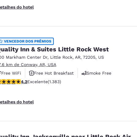
etalhes do hotel
VENCEDOR DOS PRÊMIOS
uality Inn & Suites Little Rock West
00 Markham Center Dr
,
Little Rock
,
AR
,
72205
,
US
7.6 km de Conway, AR, USA
Free WiFi
Free Hot Breakfast
Smoke Free
lassificação 4.24 estrelas. Excelente. 1383 avaliações
4.2
Excelente
(1.383)
etalhes do hotel
uality Inn Jacksonville near Little Rock Air