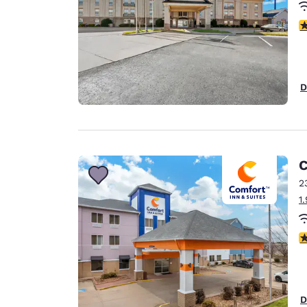
c
D
C
2
1
c
D