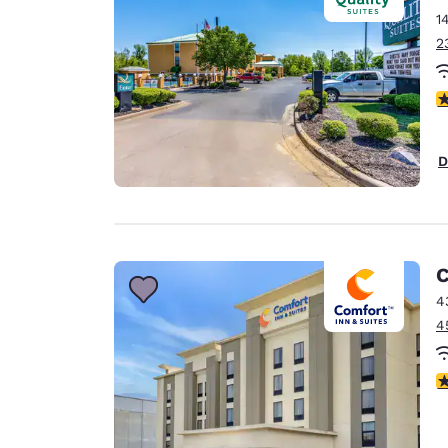
1
2
c
D
C
4
4
c