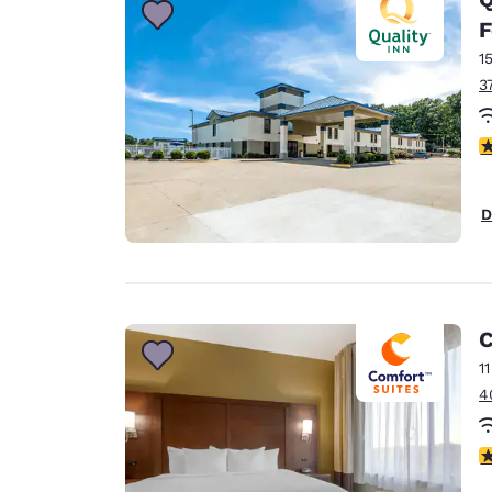
F
1
3
c
D
C
1
4
c