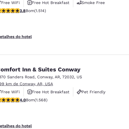
Free WiFi
Free Hot Breakfast
Smoke Free
lassificação 3.8 estrelas. Bom. 1514 avaliações
3.8
Bom
(1.514)
etalhes do hotel
omfort Inn & Suites Conway
370 Sanders Road
,
Conway
,
AR
,
72032
,
US
.99 km de Conway, AR, USA
Free WiFi
Free Hot Breakfast
Pet Friendly
lassificação 3.95 estrelas. Bom. 1568 avaliações
4.0
Bom
(1.568)
etalhes do hotel