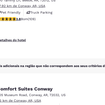
00 Tammy Ln
,
Beebe
,
AR
,
72012
,
US
México
Mexico
Español
English
7.92 km de Conway, AR, USA
Pet Friendly
Truck Parking
lassificação 3.77 estrelas. Bom. 109 avaliações
3.8
Bom
(109)
nd
Germany
España
English
Español
France
France
etalhes do hotel
Français
English
Italia
Italy
Italiano
English
is adicionais na região que não correspondem aos seus critérios d
ngdom
omfort Suites Conway
India
New Zealan
05 Museum Road
,
Conway
,
AR
,
72032
,
US
English
English
.6 km de Conway, AR, USA