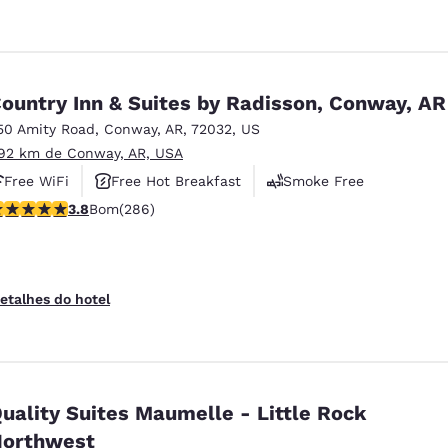
ountry Inn & Suites by Radisson, Conway, AR
50 Amity Road
,
Conway
,
AR
,
72032
,
US
.92 km de Conway, AR, USA
Free WiFi
Free Hot Breakfast
Smoke Free
lassificação 3.78 estrelas. Bom. 286 avaliações
3.8
Bom
(286)
etalhes do hotel
uality Suites Maumelle - Little Rock
orthwest