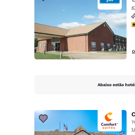
1
Canada
Français
4
Europa
c
Deutschla
Deutsch
Spain
D
English
Ireland
English
Abaixo estão hoté
United Ki
English
Ásia-Pacífico
C
Australia
7
English
1