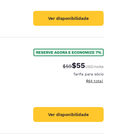
Ver disponibilidade
RESERVE AGORA E ECONOMIZE 7%
$55
Tarifa anterior “tachada”:
Tarifa com desconto:
$59
USD
/noite
Tarifa para sócio
Exibir detalhes do total est
$64
total
Ver disponibilidade