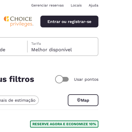
Gerenciar reservas
Locais
Ajuda
Entrar ou registrar-se
Tarifa
spede
Melhor disponível
s filtros
Usar pontos
ina
mais de estimação
Map
RESERVE AGORA E ECONOMIZE 10%