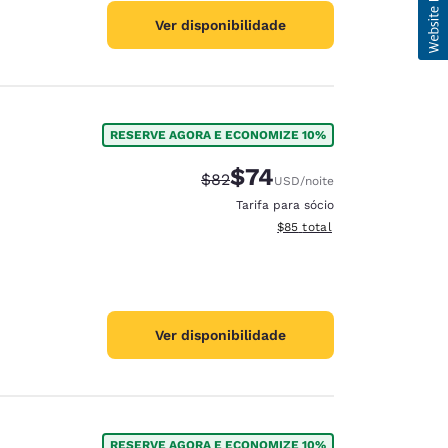
Ver disponibilidade
RESERVE AGORA E ECONOMIZE 10%
$74
Tarifa anterior “tachada”:
Tarifa com desconto:
$82
USD
/noite
Tarifa para sócio
Exibir detalhes do total est
$85
total
Ver disponibilidade
RESERVE AGORA E ECONOMIZE 10%