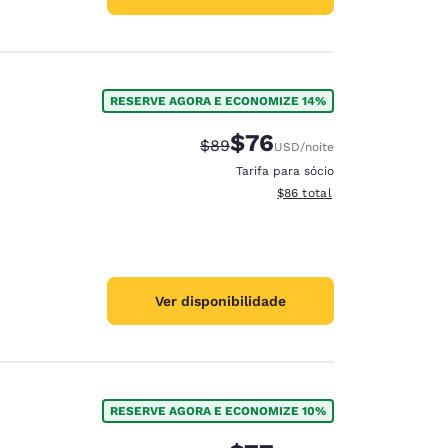
RESERVE AGORA E ECONOMIZE 14%
$76
Tarifa anterior “tachada”:
Tarifa com desconto:
$89
USD
/noite
Tarifa para sócio
Exibir detalhes do total est
$86
total
Ver disponibilidade
RESERVE AGORA E ECONOMIZE 10%