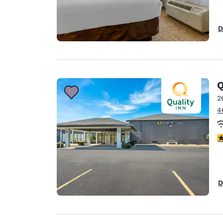
D
Q
2
4
c
D