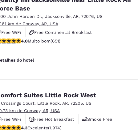
orce Base
500 John Harden Dr.
,
Jacksonville
,
AR
,
72076
,
US
7.61 km de Conway, AR, USA
Free WiFi
Free Continental Breakfast
lassificação 4.05 estrelas. Muito bom. 651 avaliações
4.0
Muito bom
(651)
Free Hot Breakfast
etalhes do hotel
omfort Suites Little Rock West
1 Crossings Court
,
Little Rock
,
AR
,
72205
,
US
0.73 km de Conway, AR, USA
Free WiFi
Free Hot Breakfast
Smoke Free
lassificação 4.31 estrelas. Excelente. 1974 avaliações
4.3
Excelente
(1.974)