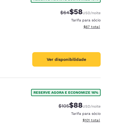
$58
Tarifa anterior “tachada”:
Tarifa com desconto:
$64
USD
/noite
Tarifa para sócio
Exibir detalhes do total est
$67
total
Ver disponibilidade
RESERVE AGORA E ECONOMIZE 16%
$88
Tarifa anterior “tachada”:
Tarifa com desconto:
$105
USD
/noite
Tarifa para sócio
Exibir detalhes do total esti
$101
total