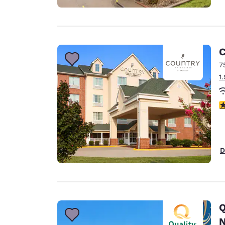
C
7
1
c
D
Q
N