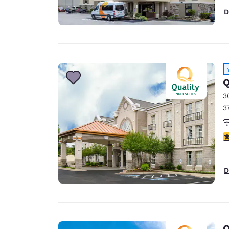
D
Q
3
3
c
D
Q