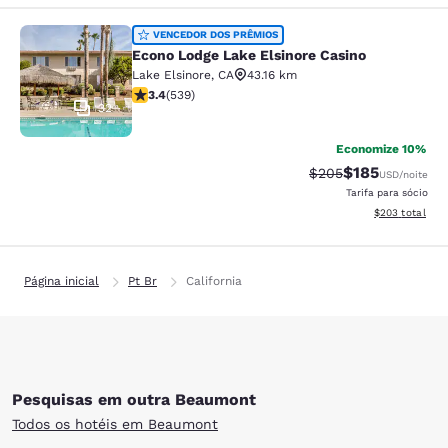
Econo Lodge Lake Elsinore Casino
VENCEDOR DOS PRÊMIOS
Econo Lodge Lake Elsinore Casino
Lake Elsinore
,
CA
43.16 km
classificação 3.35 estrelas. Bom. 539 avaliações
3.4
(
539
)
32
Economize 10%
$185
Tarifa anterior “tac
Tarifa com des
$205
USD
/noite
Tarifa para sócio
Exibir detalhes
$203
total
Página inicial
Pt Br
California
Pesquisas em outra Beaumont
Todos os hotéis em Beaumont