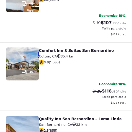
46
Economize 10%
$107
Tarifa anterior “tac
Tarifa com des
$119
USD
/noite
Tarifa para sócio
Exibir detalhe
$122
total
Comfort Inn & Suites San Bernardino
Comfort Inn & Suites San Bernardin
Colton
,
CA
35.4 km
classificação 3.82 estrelas. Bom. 1085 avaliações
3.8
(
1.085
)
35
Economize 10%
$116
Tarifa anterior “tac
Tarifa com des
$129
USD
/noite
Tarifa para sócio
Exibir detalhe
$128
total
Quality Inn San Bernardino - Loma Linda
Quality Inn San Bernardino - Loma 
San Bernardino
,
CA
33 km
classificação 2.49 estrelas. Razoável. 855 avaliações
2.5
(
855
)