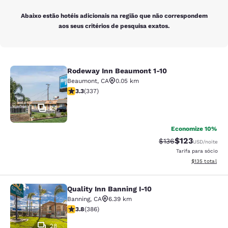
Abaixo estão hotéis adicionais na região que não correspondem
aos seus critérios de pesquisa exatos.
Rodeway Inn Beaumont 1-10
Rodeway Inn Beaumont 1-10
Beaumont
,
CA
0.05 km
classificação 3.26 estrelas. Bom. 337 avaliações
3.3
(
337
)
24
Economize 10%
$123
Tarifa anterior “tac
Tarifa com des
$136
USD
/noite
Tarifa para sócio
Exibir detalhe
$135
total
Quality Inn Banning I-10
Quality Inn Banning I-10
Banning
,
CA
6.39 km
classificação 3.81 estrelas. Bom. 386 avaliações
3.8
(
386
)
28