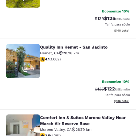
Economize 10%
$125
Tarifa anterior “tac
Tarifa com des
$139
USD
/noite
Tarifa para sócio
Exibir detalhe
$140
total
Quality Inn Hemet - San Jacinto
Quality Inn Hemet - San Jacinto
Hemet
,
CA
20.28 km
classificação 4.07 estrelas. Muito bom. 1062 avaliaçõe
4.1
(
1.062
)
23
Economize 10%
$122
Tarifa anterior “tac
Tarifa com des
$135
USD
/noite
Tarifa para sócio
Exibir detalhe
$136
total
Comfort Inn & Suites Moreno Valley Near
Comfort Inn & Suites Moreno Valley
March Air Reserve Base
Moreno Valley
,
CA
26.79 km
classificação 3.54 estrelas. Bom. 1061 avaliações
3.5
(
1.061
)