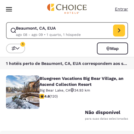
Carregamento concluído
Pular Para Conteúdo Principal
Entrar
Beaumont, CA, EUA
Modificar pesquisa para Beaumont, CA, EUA. Data de check-in ago 08, 
ago 08 - ago 09
•
1 quarto, 1 hóspede
1
Map
Classificar e filtrar
1 filtro atualmente selecionado
1 hotéis perto de Beaumont, CA, EUA correspondem aos seus filtros
Bluegreen Vacations Big Bear Village, an
Bluegreen Vacations Big Bear Villag
Ascend Collection Resort
Big Bear Lake
,
CA
34.93 km
classificação 4.63 estrelas. Excepcional. 120 avaliaçõ
4.6
(
120
)
61
Não disponível
para suas datas selecionadas