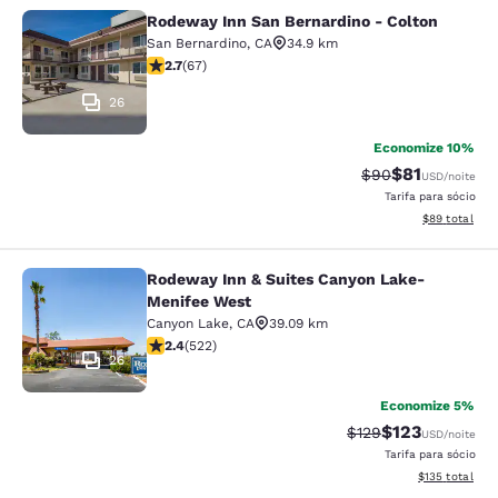
Rodeway Inn San Bernardino - Colton
Rodeway Inn San Bernardino - Colt
San Bernardino
,
CA
34.9 km
classificação 2.72 estrelas. Razoável. 67 avaliações
2.7
(
67
)
26
Economize 10%
$81
Tarifa anterior “t
Tarifa com de
$90
USD
/noite
Tarifa para sócio
Exibir detalhe
$89
total
Rodeway Inn & Suites Canyon Lake-
Rodeway Inn & Suites Canyon Lake
Menifee West
Canyon Lake
,
CA
39.09 km
classificação 2.43 estrelas. Razoável. 522 avaliações
2.4
(
522
)
26
Economize 5%
$123
Tarifa anterior “tac
Tarifa com des
$129
USD
/noite
Tarifa para sócio
Exibir detalhe
$135
total