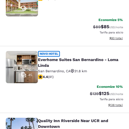
24
Economize 5%
$85
Tarifa anterior “t
Tarifa com de
$89
USD
/noite
Tarifa para sócio
Exibir detalhe
$93
total
Everhome Suites San Bernardino - 
NOVO HOTEL
Everhome Suites San Bernardino - Loma
Linda
San Bernardino
,
CA
31.8 km
45
classificação 4.39 estrelas. Excelente. 41 avaliações
4.4
(
41
)
Economize 10%
$125
Tarifa anterior “tac
Tarifa com des
$139
USD
/noite
Tarifa para sócio
Exibir detalhe
$138
total
Quality Inn Riverside Near UCR and
Quality Inn Riverside Near UCR an
Downtown