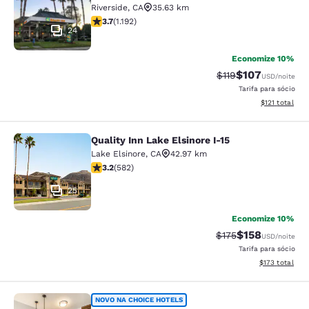
Riverside
,
CA
35.63 km
classificação 3.66 estrelas. Bom. 1192 avaliações
3.7
(
1.192
)
24
Economize 10%
$107
Tarifa anterior “tac
Tarifa com des
$119
USD
/noite
Tarifa para sócio
Exibir detalhe
$121
total
Quality Inn Lake Elsinore I-15
Quality Inn Lake Elsinore I-15
Lake Elsinore
,
CA
42.97 km
classificação 3.23 estrelas. Bom. 582 avaliações
3.2
(
582
)
25
Economize 10%
$158
Tarifa anterior “tac
Tarifa com des
$175
USD
/noite
Tarifa para sócio
Exibir detalhe
$173
total
MainStay Suites Moreno Valley Near
NOVO NA CHOICE HOTELS