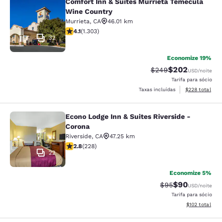
Comfort Inn & Suites Murrieta Temecula
Comfort Inn & Suites Murrieta Tem
Wine Country
Murrieta
,
CA
46.01 km
classificação 4.07 estrelas. Muito bom. 1303 avaliaçõe
4.1
(
1.303
)
32
Economize 19%
$202
Tarifa anterior “tach
Tarifa com desc
$249
USD
/noite
Tarifa para sócio
Exibir detalhes
Taxas incluídas
$228
total
Econo Lodge Inn & Suites Riverside -
Econo Lodge Inn & Suites Riverside 
Corona
Riverside
,
CA
47.25 km
classificação 2.76 estrelas. Razoável. 228 avaliações
2.8
(
228
)
22
Economize 5%
$90
Tarifa anterior “t
Tarifa com de
$95
USD
/noite
Tarifa para sócio
Exibir detalhe
$102
total