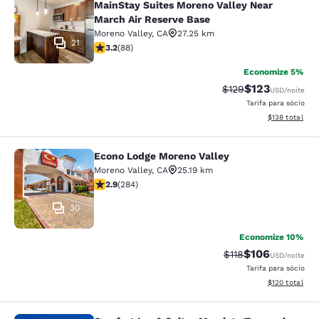
MainStay Suites Moreno Valley Near
March Air Reserve Base
Moreno Valley
,
CA
27.25 km
21
classificação 3.16 estrelas. Bom. 88 avaliações
3.2
(
88
)
Economize 5%
$123
Tarifa anterior “tac
Tarifa com des
$129
USD
/noite
Tarifa para sócio
Exibir detalhe
$138
total
Econo Lodge Moreno Valley
Econo Lodge Moreno Valley
Moreno Valley
,
CA
25.19 km
classificação 2.92 estrelas. Razoável. 284 avaliações
2.9
(
284
)
30
Economize 10%
$106
Tarifa anterior “tac
Tarifa com des
$118
USD
/noite
Tarifa para sócio
Exibir detalhe
$120
total