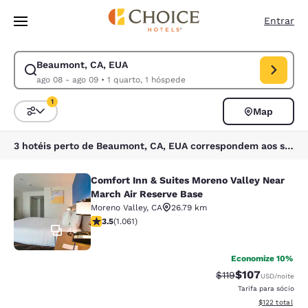
Carregamento concluído
Pular Para Conteúdo Principal
Entrar
Beaumont, CA, EUA
Modificar pesquisa para Beaumont, CA, EUA. Data de check-in ago 08, 
ago 08 - ago 09
•
1 quarto, 1 hóspede
1
Map
Classificar e filtrar
1 filtro atualmente selecionado
3 hotéis perto de Beaumont, CA, EUA correspondem aos seus filtros
Comfort Inn & Suites Moreno Valley Near
Comfort Inn & Suites Moreno Valley
March Air Reserve Base
Moreno Valley
,
CA
26.79 km
classificação 3.54 estrelas. Bom. 1061 avaliações
3.5
(
1.061
)
46
Economize 10%
$107
Tarifa anterior “tac
Tarifa com des
$119
USD
/noite
Tarifa para sócio
Exibir detalhe
$122
total