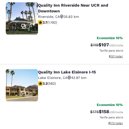
Quality Inn Riverside Near UCR and
Quality Inn Riverside Near UCR an
Downtown
Riverside
,
CA
35.63 km
classificação 3.66 estrelas. Bom. 1192 avaliações
3.7
(
1.192
)
24
Economize 10%
$107
Tarifa anterior “tac
Tarifa com des
$119
USD
/noite
Tarifa para sócio
Exibir detalhe
$121
total
Quality Inn Lake Elsinore I-15
Quality Inn Lake Elsinore I-15
Lake Elsinore
,
CA
42.97 km
classificação 3.23 estrelas. Bom. 582 avaliações
3.2
(
582
)
25
Economize 10%
$158
Tarifa anterior “tac
Tarifa com des
$175
USD
/noite
Tarifa para sócio
Exibir detalhe
$173
total