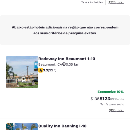
Exibir detalhes
Taxas incluídas
$228
total
Abaixo estão hotéis adicionais na região que não correspondem
aos seus critérios de pesquisa exatos.
Rodeway Inn Beaumont 1-10
Rodeway Inn Beaumont 1-10
Beaumont
,
CA
0.05 km
classificação 3.26 estrelas. Bom. 337 avaliações
3.3
(
337
)
24
Economize 10%
$123
Tarifa anterior “tac
Tarifa com des
$136
USD
/noite
Tarifa para sócio
Exibir detalhe
$135
total
Quality Inn Banning I-10
Quality Inn Banning I-10