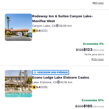
Exibir detalhe
$89
total
Rodeway Inn & Suites Canyon Lake-
Rodeway Inn & Suites Canyon Lake
Menifee West
Canyon Lake
,
CA
39.09 km
classificação 2.43 estrelas. Razoável. 522 avaliações
2.4
(
522
)
26
Economize 5%
$123
Tarifa anterior “tac
Tarifa com des
$129
USD
/noite
Tarifa para sócio
Exibir detalhe
$135
total
Econo Lodge Lake Elsinore Casino
VENCEDOR DOS PRÊMIOS
Econo Lodge Lake Elsinore Casino
Lake Elsinore
,
CA
43.16 km
classificação 3.35 estrelas. Bom. 539 avaliações
3.4
(
539
)
32
Economize 10%
$185
Tarifa anterior “tac
Tarifa com des
$205
USD
/noite