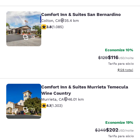
Comfort Inn & Suites San Bernardino
Comfort Inn & Suites San Bernardin
Colton
,
CA
35.4 km
classificação 3.82 estrelas. Bom. 1085 avaliações
3.8
(
1.085
)
35
Economize 10%
$116
Tarifa anterior “tac
Tarifa com des
$129
USD
/noite
Tarifa para sócio
Exibir detalhe
$128
total
Comfort Inn & Suites Murrieta Temecula
Comfort Inn & Suites Murrieta Tem
Wine Country
Murrieta
,
CA
46.01 km
classificação 4.07 estrelas. Muito bom. 1303 avaliaçõe
4.1
(
1.303
)
32
Economize 19%
$202
Tarifa anterior “tach
Tarifa com desc
$249
USD
/noite
Tarifa para sócio