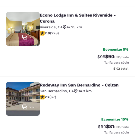
Econo Lodge Inn & Suites Riverside -
Econo Lodge Inn & Suites Riverside 
Corona
Riverside
,
CA
47.25 km
classificação 2.76 estrelas. Razoável. 228 avaliações
2.8
(
228
)
22
Economize 5%
$90
Tarifa anterior “t
Tarifa com de
$95
USD
/noite
Tarifa para sócio
Exibir detalhe
$102
total
Rodeway Inn San Bernardino - Colton
Rodeway Inn San Bernardino - Colt
San Bernardino
,
CA
34.9 km
classificação 2.72 estrelas. Razoável. 67 avaliações
2.7
(
67
)
26
Economize 10%
$81
Tarifa anterior “t
Tarifa com de
$90
USD
/noite
Tarifa para sócio