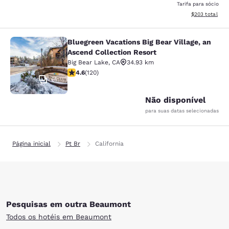
Tarifa para sócio
Exibir detalhes
$203
total
Bluegreen Vacations Big Bear Village, an
Bluegreen Vacations Big Bear Villag
Ascend Collection Resort
Big Bear Lake
,
CA
34.93 km
classificação 4.63 estrelas. Excepcional. 120 avaliaçõ
4.6
(
120
)
61
Não disponível
para suas datas selecionadas
Página inicial
Pt Br
California
Pesquisas em outra Beaumont
Todos os hotéis em Beaumont