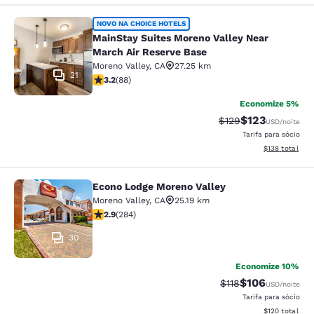
MainStay Suites Moreno Valley Near
NOVO NA CHOICE HOTELS
MainStay Suites Moreno Valley Near
March Air Reserve Base
Moreno Valley
,
CA
27.25 km
21
classificação 3.16 estrelas. Bom. 88 avaliações
3.2
(
88
)
Economize 5%
$123
Tarifa anterior “tac
Tarifa com des
$129
USD
/noite
Tarifa para sócio
Exibir detalhe
$138
total
Econo Lodge Moreno Valley
Econo Lodge Moreno Valley
Moreno Valley
,
CA
25.19 km
classificação 2.92 estrelas. Razoável. 284 avaliações
2.9
(
284
)
30
Economize 10%
$106
Tarifa anterior “tac
Tarifa com des
$118
USD
/noite
Tarifa para sócio
Exibir detalhe
$120
total