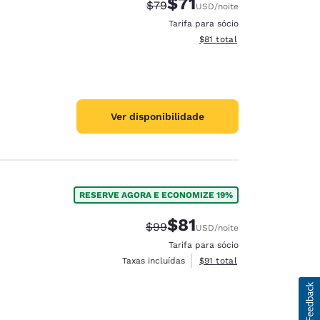
$71
Tarifa anterior “tachada”:
Tarifa com desconto:
$79
USD
/noite
Tarifa para sócio
Exibir detalhes do total est
$81
total
Ver disponibilidade
RESERVE AGORA E ECONOMIZE 19%
$81
Tarifa anterior “tachada”:
Tarifa com desconto:
$99
USD
/noite
Tarifa para sócio
Exibir detalhes do total est
Taxas incluídas
$91
total