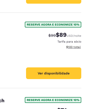
RESERVE AGORA E ECONOMIZE 10%
$89
Tarifa anterior “tachada”:
Tarifa com desconto:
$99
USD
/noite
Tarifa para sócio
Exibir detalhes do total esti
$100
total
Ver disponibilidade
ch
RESERVE AGORA E ECONOMIZE 10%