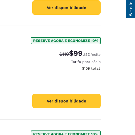
Ver disponibilidade
RESERVE AGORA E ECONOMIZE 10%
$99
Tarifa anterior “tachada”:
Tarifa com desconto:
$110
USD
/noite
Tarifa para sócio
Exibir detalhes do total esti
$109
total
Ver disponibilidade
RESERVE AGORA E ECONOMIZE 10%