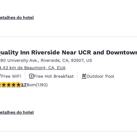
etalhes do hotel
uality Inn Riverside Near UCR and Downtow
590 University Ave.
,
Riverside
,
CA
,
92507
,
US
4.43 km de Beaumont, CA, EUA
Free WiFi
Free Hot Breakfast
Outdoor Pool
lassificação 3.66 estrelas. Bom. 1192 avaliações
3.7
Bom
(1.192)
etalhes do hotel