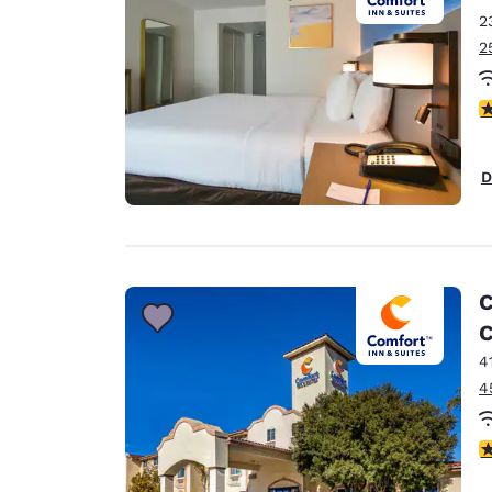
2
2
c
D
C
C
4
4
c