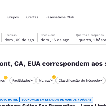
Grupos
Ofertas
Reservations Club
domingo, 9 de agosto
domingo, 16 de agosto
domingo, 16 de agosto data de check-out selecionada
domingo, 9 de agosto data do check-in selecionada
Check-in
Check-out
Quartos e hóspedes
dom., 09 de ago.
dom., 16 de ago.
1 quarto, 1 h
zação atuais
tina
em aos seus filtros
 idioma de sua preferência
ont, CA, EUA correspondem aos s
tes
Estados Unidos
América Lat
1
1
tros
Facilidades
Marcas
Classificação do hóspede
Español
Español
tro atualmente selecionado
1 filtro atualmente selecionado
atina
Latin America
Canada
English
English
NOVO HOTEL
ECONOMIZE EM ESTADIAS DE MAIS DE 7 DIÁRIAS
verhome Suites San Bernardino - Loma Lind