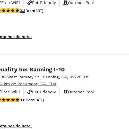
Free WiFi
Pet Friendly
Outdoor Pool
lassificação 3.26 estrelas. Bom. 337 avaliações
3.3
Bom
(337)
etalhes do hotel
uality Inn Banning I-10
690 West Ramsey St.
,
Banning
,
CA
,
92220
,
US
.6 km de Beaumont, CA, EUA
Free WiFi
Pet Friendly
Outdoor Pool
lassificação 3.81 estrelas. Bom. 387 avaliações
3.8
Bom
(387)
etalhes do hotel