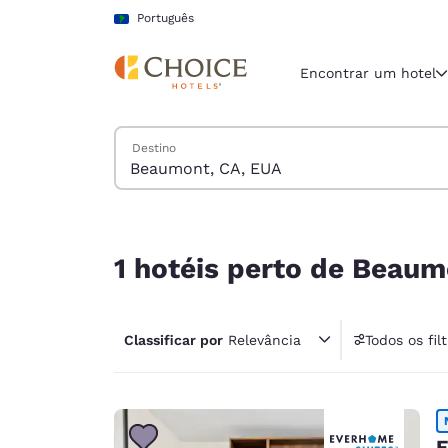
Carregamento concluído
Pular Para Conteúdo Principal
Português
Encontrar um hotel
Pesquisar hotéis
Destino
Região e locali
América La
Português
1 hotéis perto de Beaumont, CA, EUA correspond
Selecione o
1 hotéis perto de Beaum
Américas
United Sta
Classificar por
Relevância
Todos os fil
English
1 fil
América L
Português
E