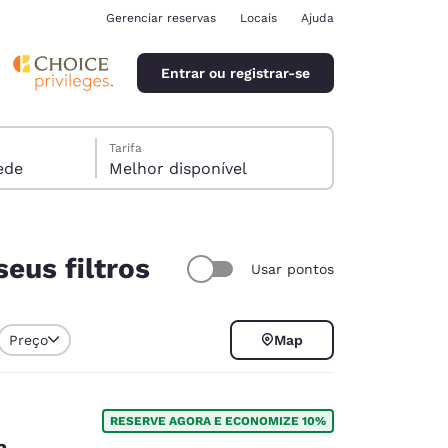
Gerenciar reservas
Locais
Ajuda
Entrar ou registrar-se
Tarifa
óspede
Melhor disponível
eus filtros
Usar pontos
ina
Preço
Map
RESERVE AGORA E ECONOMIZE 10%
a