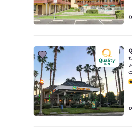
D
Q
1
3
c
D