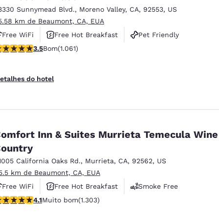
3330 Sunnymead Blvd.
,
Moreno Valley
,
CA
,
92553
,
US
5.58 km de Beaumont, CA, EUA
Free WiFi
Free Hot Breakfast
Pet Friendly
lassificação 3.54 estrelas. Bom. 1061 avaliações
3.5
Bom
(1.061)
etalhes do hotel
omfort Inn & Suites Murrieta Temecula Wine
ountry
1005 California Oaks Rd.
,
Murrieta
,
CA
,
92562
,
US
5.5 km de Beaumont, CA, EUA
Free WiFi
Free Hot Breakfast
Smoke Free
lassificação 4.07 estrelas. Muito bom. 1303 avaliações
4.1
Muito bom
(1.303)