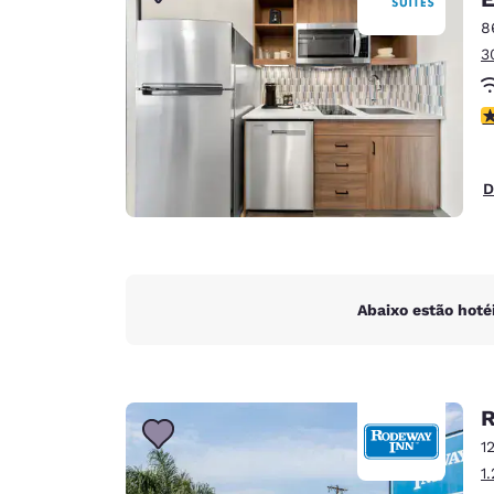
Canada
Français
8
3
Europa
Deutschla
c
Deutsch
Spain
D
English
Ireland
English
Abaixo estão hoté
United Ki
English
Ásia-Pacífico
R
Australia
1
English
1