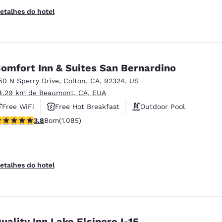
etalhes do hotel
omfort Inn & Suites San Bernardino
50 N Sperry Drive
,
Colton
,
CA
,
92324
,
US
4.29 km de Beaumont, CA, EUA
Free WiFi
Free Hot Breakfast
Outdoor Pool
lassificação 3.82 estrelas. Bom. 1085 avaliações
3.8
Bom
(1.085)
etalhes do hotel
uality Inn Lake Elsinore I-15