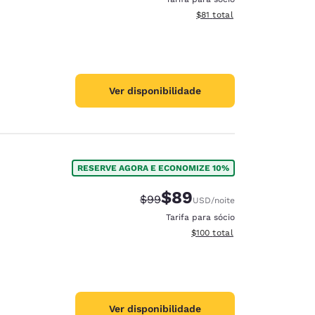
Exibir detalhes do total est
$81
total
Ver disponibilidade
RESERVE AGORA E ECONOMIZE 10%
$89
Tarifa anterior “tachada”:
Tarifa com desconto:
$99
USD
/noite
Tarifa para sócio
Exibir detalhes do total esti
$100
total
Ver disponibilidade