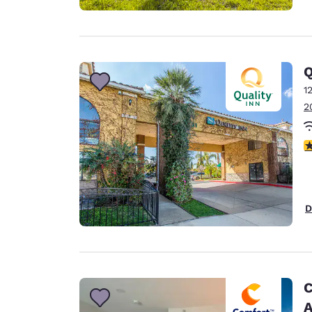
Q
1
2
c
D
C
A