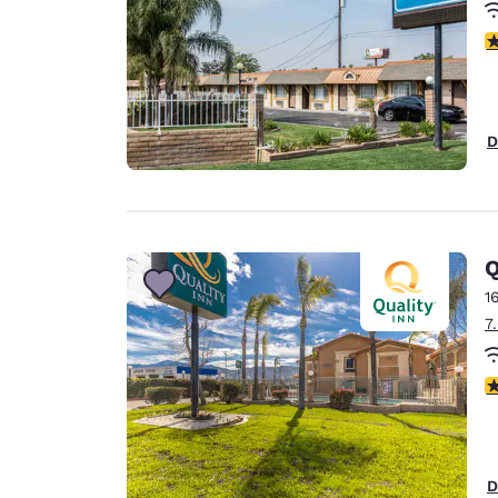
c
D
Q
1
7
c
D