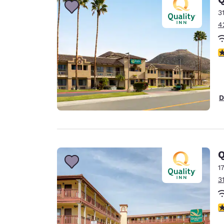
3
4
c
D
Q
1
3
c