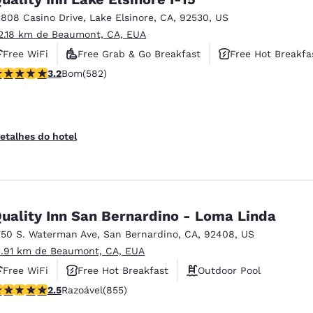
1808 Casino Drive
,
Lake Elsinore
,
CA
,
92530
,
US
2.18 km de Beaumont, CA, EUA
Free WiFi
Free Grab & Go Breakfast
Free Hot Breakfa
lassificação 3.23 estrelas. Bom. 582 avaliações
3.2
Bom
(582)
etalhes do hotel
uality Inn San Bernardino - Loma Linda
750 S. Waterman Ave
,
San Bernardino
,
CA
,
92408
,
US
1.91 km de Beaumont, CA, EUA
Free WiFi
Free Hot Breakfast
Outdoor Pool
lassificação 2.49 estrelas. Razoável. 855 avaliações
2.5
Razoável
(855)