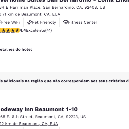
México
Mexico
Español
English
64 E Harriman Place
,
San Bernardino
,
CA
,
92408
,
US
0.71 km de Beaumont, CA, EUA
Free WiFi
Pet Friendly
Fitness Center
nd
Germany
España
lassificação 4.39 estrelas. Excelente. 41 avaliações
4.4
Excelente
(41)
English
Español
France
France
etalhes do hotel
Français
English
Italia
Italy
Italiano
English
is adicionais na região que não correspondem aos seus critérios d
ngdom
odeway Inn Beaumont 1-10
India
New Zealan
265 E. 6th Street
,
Beaumont
,
CA
,
92223
,
US
English
English
.22 km de Beaumont, CA, EUA