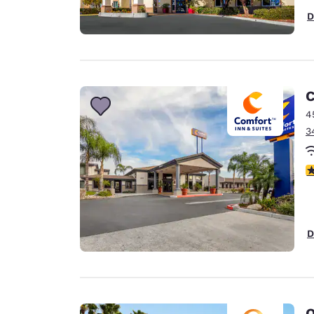
D
C
4
3
c
D
Q