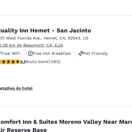
uality Inn Hemet - San Jacinto
201 West Florida Ave.
,
Hemet
,
CA
,
92543
,
US
0.29 km de Beaumont, CA, EUA
Free WiFi
Free Hot Breakfast
Pet Friendly
lassificação 4.07 estrelas. Muito bom. 1062 avaliações
4.1
Muito bom
(1.062)
etalhes do hotel
omfort Inn & Suites Moreno Valley Near Mar
ir Reserve Base