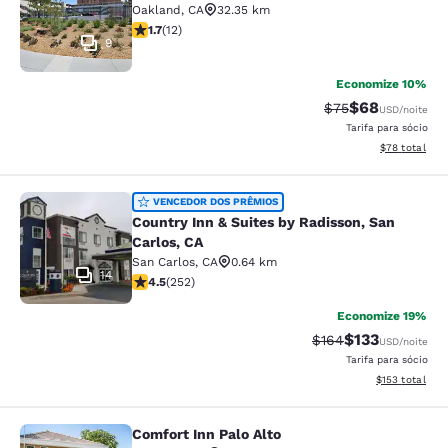
Oakland
,
CA
32.35 km
classificação 1.67 estrelas. Razoável. 12 avaliações
1.7
(
12
)
9
Economize 10%
$68
Tarifa anterior “t
Tarifa com de
$75
USD
/noite
Tarifa para sócio
Exibir detalhe
$78
total
Country Inn & Suites by Radisson, S
VENCEDOR DOS PRÊMIOS
Country Inn & Suites by Radisson, San
Carlos, CA
San Carlos
,
CA
0.64 km
14
classificação 4.47 estrelas. Excelente. 252 avaliações
4.5
(
252
)
Economize 19%
$133
Tarifa anterior “tac
Tarifa com des
$164
USD
/noite
Tarifa para sócio
Exibir detalhe
$153
total
Comfort Inn Palo Alto
Comfort Inn Palo Alto