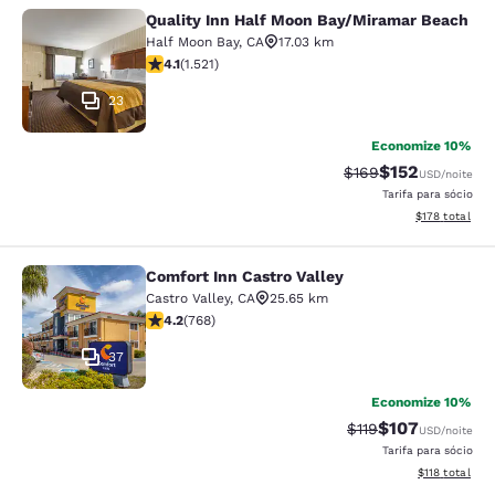
Quality Inn Half Moon Bay/Miramar Beach
Quality Inn Half Moon Bay/Miramar
Half Moon Bay
,
CA
17.03 km
classificação 4.08 estrelas. Muito bom. 1521 avaliaçõe
4.1
(
1.521
)
23
Economize 10%
$152
Tarifa anterior “tac
Tarifa com des
$169
USD
/noite
Tarifa para sócio
Exibir detalhe
$178
total
Comfort Inn Castro Valley
Comfort Inn Castro Valley
Castro Valley
,
CA
25.65 km
classificação 4.23 estrelas. Excelente. 768 avaliações
4.2
(
768
)
37
Economize 10%
$107
Tarifa anterior “tac
Tarifa com des
$119
USD
/noite
Tarifa para sócio
Exibir detalhe
$118
total