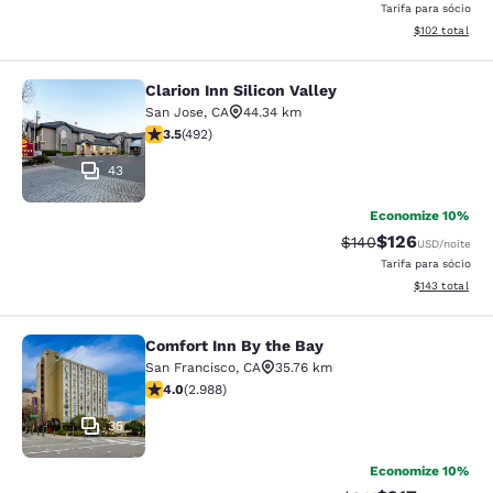
Tarifa para sócio
Exibir detalhe
$102
total
Clarion Inn Silicon Valley
Clarion Inn Silicon Valley
San Jose
,
CA
44.34 km
classificação 3.5 estrelas. Bom. 492 avaliações
3.5
(
492
)
43
Economize 10%
$126
Tarifa anterior “tac
Tarifa com des
$140
USD
/noite
Tarifa para sócio
Exibir detalhe
$143
total
Comfort Inn By the Bay
Comfort Inn By the Bay
San Francisco
,
CA
35.76 km
classificação 4.01 estrelas. Muito bom. 2988 avaliaçõe
4.0
(
2.988
)
35
Economize 10%