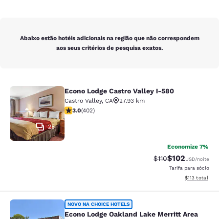
Abaixo estão hotéis adicionais na região que não correspondem
aos seus critérios de pesquisa exatos.
Econo Lodge Castro Valley I-580
Econo Lodge Castro Valley I-580
Castro Valley
,
CA
27.93 km
classificação 3.05 estrelas. Razoável. 402 avaliações
3.0
(
402
)
25
Economize 7%
$102
Tarifa anterior “tac
Tarifa com des
$110
USD
/noite
Tarifa para sócio
Exibir detalhe
$113
total
Econo Lodge Oakland Lake Merritt 
NOVO NA CHOICE HOTELS
Econo Lodge Oakland Lake Merritt Area