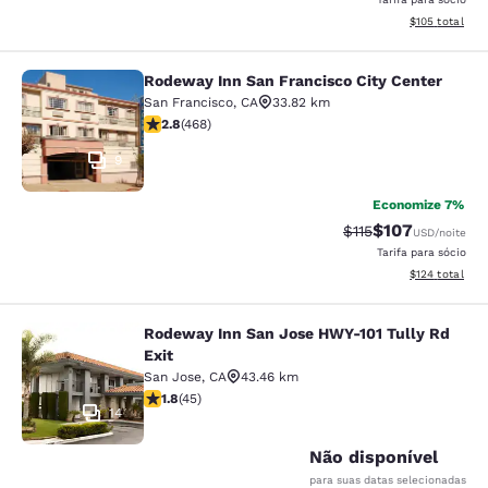
Exibir detalhe
$105
total
Rodeway Inn San Francisco City Center
Rodeway Inn San Francisco City Cen
San Francisco
,
CA
33.82 km
classificação 2.78 estrelas. Razoável. 468 avaliações
2.8
(
468
)
9
Economize 7%
$107
Tarifa anterior “ta
Tarifa com des
$115
USD
/noite
Tarifa para sócio
Exibir detalhe
$124
total
Rodeway Inn San Jose HWY-101 Tully Rd
Rodeway Inn San Jose HWY-101 Tull
Exit
San Jose
,
CA
43.46 km
classificação 1.82 estrelas. Razoável. 45 avaliações
1.8
(
45
)
14
Não disponível
para suas datas selecionadas