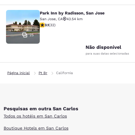
Park Inn by Radisson, San Jose
Park Inn by Radisson, San Jose
San Jose
,
CA
43.54 km
classificação 3.06 estrelas. Razoável. 32 avaliações
3.1
(
32
)
25
Não disponível
para suas datas selecionadas
Página inicial
Pt Br
California
Pesquisas em outra San Carlos
Todos os hotéis em San Carlos
Boutique Hotels em San Carlos