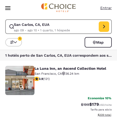
Carregamento concluído
Pular Para Conteúdo Principal
Entrar
San Carlos, CA, EUA
Modificar pesquisa para San Carlos, CA, EUA. Data de check-in ago 09,
ago 09 - ago 10
•
1 quarto, 1 hóspede
1
Map
Classificar e filtrar
1 filtro atualmente selecionado
1 hotéis perto de San Carlos, CA, EUA correspondem aos seus filtros
La Luna Inn, an Ascend Collection Hotel
La Luna Inn, an Ascend Collection H
San Francisco
,
CA
36.24 km
classificação 3.85 estrelas. Bom. 121 avaliações
3.9
(
121
)
27
Economize 10%
$179
Tarifa anterior “tac
Tarifa com des
$199
USD
/noite
Tarifa para sócio
Exibir detalhes
$209
total