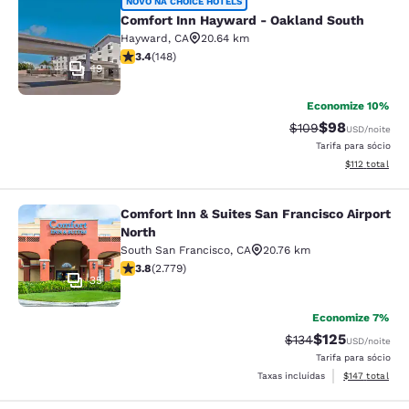
Comfort Inn Hayward - Oakland So
NOVO NA CHOICE HOTELS
Comfort Inn Hayward - Oakland South
Hayward
,
CA
20.64 km
classificação 3.41 estrelas. Bom. 148 avaliações
3.4
(
148
)
19
Economize 10%
$98
Tarifa anterior “ta
Tarifa com de
$109
USD
/noite
Tarifa para sócio
Exibir detalhe
$112
total
Comfort Inn & Suites San Francisco Airport
Comfort Inn & Suites San Francisco 
North
South San Francisco
,
CA
20.76 km
classificação 3.77 estrelas. Bom. 2779 avaliações
3.8
(
2.779
)
35
Economize 7%
$125
Tarifa anterior “tac
Tarifa com des
$134
USD
/noite
Tarifa para sócio
Exibir detalhe
Taxas incluídas
$147
total