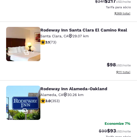
$217
Tarifa anterior “tac
Tarifa com des
$241
USD
/noite
Tarifa para sócio
Exibir detalhes
$269
total
Rodeway Inn Santa Clara El Camino Real
Rodeway Inn Santa Clara El Camino
Santa Clara
,
CA
29.07 km
classificação 3.12 estrelas. Bom. 73 avaliações
3.1
(
73
)
11
$98
USD
/noite
Exibir detalhe
$111
total
Rodeway Inn Alameda-Oakland
Rodeway Inn Alameda-Oakland
Alameda
,
CA
30.26 km
classificação 2.97 estrelas. Razoável. 353 avaliações
3.0
(
353
)
20
Economize 7%
$93
Tarifa anterior “t
Tarifa com de
$99
USD
/noite
Tarifa para sócio