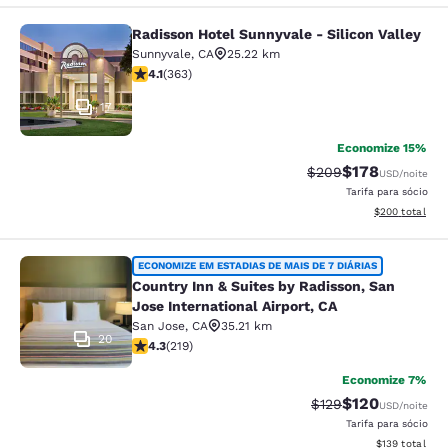
Radisson Hotel Sunnyvale - Silicon Valley
Radisson Hotel Sunnyvale - Silicon 
Sunnyvale
,
CA
25.22 km
classificação 4.09 estrelas. Muito bom. 363 avaliações
4.1
(
363
)
17
Economize 15%
$178
Tarifa anterior “tach
Tarifa com des
$209
USD
/noite
Tarifa para sócio
Exibir detalhes
$200
total
Country Inn & Suites by Radisson, Sa
ECONOMIZE EM ESTADIAS DE MAIS DE 7 DIÁRIAS
Country Inn & Suites by Radisson, San
Jose International Airport, CA
San Jose
,
CA
35.21 km
20
classificação 4.26 estrelas. Excelente. 219 avaliações
4.3
(
219
)
Economize 7%
$120
Tarifa anterior “tac
Tarifa com des
$129
USD
/noite
Tarifa para sócio
Exibir detalhe
$139
total