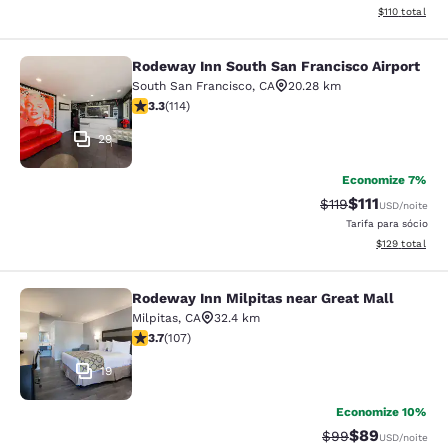
Exibir detalhe
$110
total
Rodeway Inn South San Francisco Airport
Rodeway Inn South San Francisco Ai
South San Francisco
,
CA
20.28 km
classificação 3.26 estrelas. Bom. 114 avaliações
3.3
(
114
)
29
Economize 7%
$111
Tarifa anterior “ta
Tarifa com de
$119
USD
/noite
Tarifa para sócio
Exibir detalhe
$129
total
Rodeway Inn Milpitas near Great Mall
Rodeway Inn Milpitas near Great Ma
Milpitas
,
CA
32.4 km
classificação 3.67 estrelas. Bom. 107 avaliações
3.7
(
107
)
19
Economize 10%
$89
Tarifa anterior “t
Tarifa com de
$99
USD
/noite