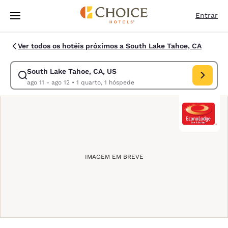
Carregamento concluído
Pular Para Conteúdo Principal
Entrar
Ver todos os hotéis próximos a South Lake Tahoe, CA
South Lake Tahoe, CA, US
Modificar pesquisa para South Lake Tahoe, CA, US. Data de check-in ag
ago 11 - ago 12
•
1 quarto, 1 hóspede
IMAGEM EM BREVE