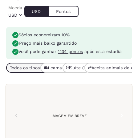
Moeda
USD
Pontos
USD
Sócios economizam 10%
Preço mais baixo garantido
Você pode ganhar
1.134 pontos
após esta estadia
Todos os tipos de quarto (3)
1 cama (3)
Suíte (1)
Aceita animais de est
IMAGEM EM BREVE