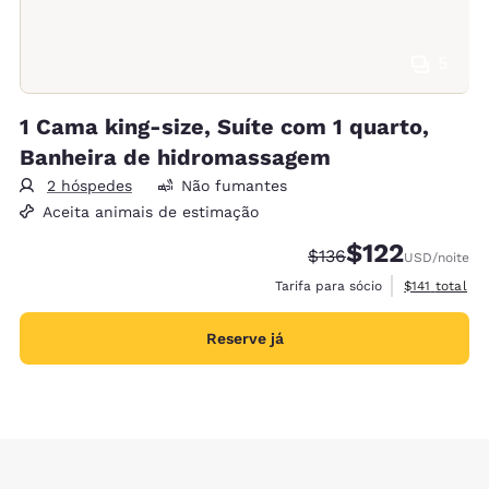
5
1 Cama king-size, Suíte com 1 quarto,
Banheira de hidromassagem
2 hóspedes
Não fumantes
Aceita animais de estimação
$122
Tarifa anterior “tacha
Tarifa com desc
$136
USD
/noite
Exibir detalh
Tarifa para sócio
$141
total
Reserve já