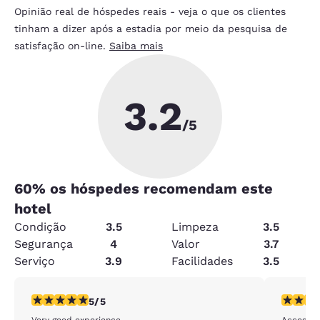
Opinião real de hóspedes reais - veja o que os clientes
tinham a dizer após a estadia por meio da pesquisa de
satisfação on-line.
Saiba mais
3.2
/5
60
% os hóspedes recomendam este
hotel
Condição
3.5
Limpeza
3.5
Segurança
4
Valor
3.7
Serviço
3.9
Facilidades
3.5
classificação 5 estrelas. Excepcional. 1 avaliação
classific
5/5
Very good experience
Access to