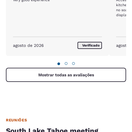
kitchen 
no soap 
display l
agosto de 2026
agosto 
Verificado
●
○
○
Mostrar todas as avaliações
REUNIÕES
South Lake Tahoe meeting