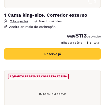
3
1 Cama king-size, Corredor externo
2 hóspedes
Não fumantes
Aceita animais de estimação
$113
Tarifa anterior “tach
Tarifa com desc
$126
USD
/noite
Exibir detalh
Tarifa para sócio
$131
total
Reserve já
1 QUARTO RESTANTE COM ESTA TARIFA
IMAGEM EM BREVE