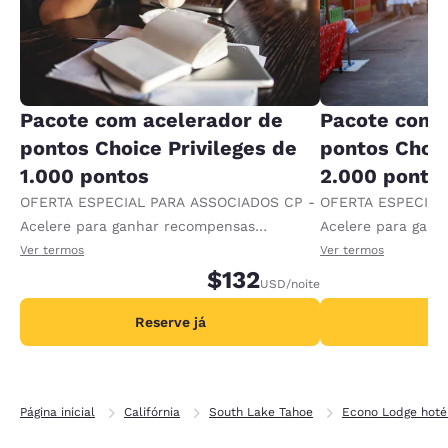
Pacote com acelerador de
Pacote com 
pontos Choice Privileges de
pontos Choic
1.000 pontos
2.000 ponto
OFERTA ESPECIAL PARA ASSOCIADOS CP -
OFERTA ESPECIAL
Acelere para ganhar recompensas
Acelere para gan
recebendo 1.000 pontos extras por diária.
recebendo 2.000 p
Ver termos
Ver termos
$132
USD
/noite
Reserve já
R
Página inicial
Califórnia
South Lake Tahoe
Econo Lodge hoté