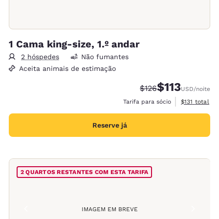
1 Cama king-size, 1.º andar
2 hóspedes
Não fumantes
Aceita animais de estimação
$113
Tarifa anterior “tach
Tarifa com desc
$126
USD
/noite
Exibir detalh
Tarifa para sócio
$131
total
Reserve já
2 QUARTOS RESTANTES COM ESTA TARIFA
IMAGEM EM BREVE