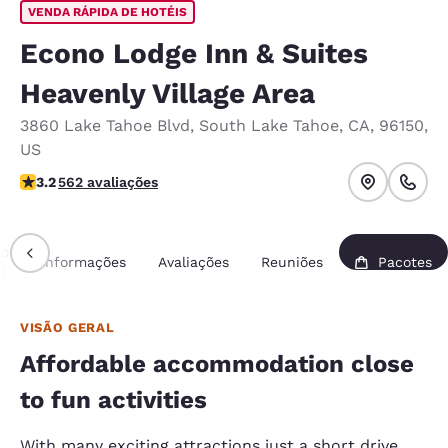
VENDA RÁPIDA DE HOTÉIS
Econo Lodge Inn & Suites
Heavenly Village Area
3860 Lake Tahoe Blvd
,
South Lake Tahoe
,
CA
,
96150
,
US
classificação 3.23 estrelas. Bom.
3.2
562 avaliações
ão
Informações
Avaliações
Reuniões
Pacotes
l
VISÃO GERAL
Affordable accommodation close
to fun activities
With many exciting attractions just a short drive