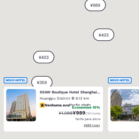
NOVO HOTEL
NOVO HOTEL
SSAW Boutique Hotel Shanghai Bund
Huangpu District
6.13 km
Nenhuma avaliação ainda
Nenhuma avaliação ainda
Economize 10%
¥989
Tarifa anterior “tachada”:
Tarifa com desconto:
¥1.099
CNY
/noite
Tarifa para sócio
Exibir detalhes do total estimado
¥989
total