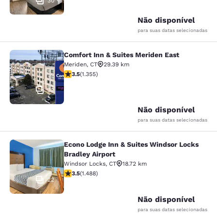
30
Não disponível
para suas datas selecionadas
Comfort Inn & Suites Meriden East
Comfort Inn & Suites Meriden East
Meriden
,
CT
29.39 km
classificação 3.52 estrelas. Bom. 1355 avaliações
3.5
(
1.355
)
32
Não disponível
para suas datas selecionadas
Econo Lodge Inn & Suites Windsor Locks
Econo Lodge Inn & Suites Windsor L
Bradley Airport
Windsor Locks
,
CT
18.72 km
classificação 3.55 estrelas. Bom. 1488 avaliações
3.5
(
1.488
)
22
Não disponível
para suas datas selecionadas