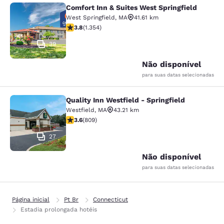
Comfort Inn & Suites West Springfield
Comfort Inn & Suites West Springfie
West Springfield
,
MA
41.61 km
classificação 3.75 estrelas. Bom. 1354 avaliações
3.8
(
1.354
)
39
Não disponível
para suas datas selecionadas
Quality Inn Westfield - Springfield
Quality Inn Westfield - Springfield
Westfield
,
MA
43.21 km
classificação 3.6 estrelas. Bom. 809 avaliações
3.6
(
809
)
27
Não disponível
para suas datas selecionadas
Página inicial
Pt Br
Connecticut
Estadia prolongada hotéis