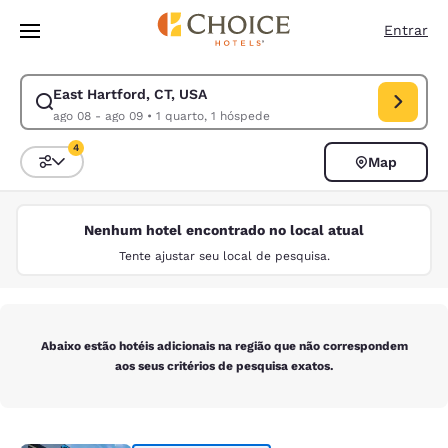
Carregamento concluído
Pular Para Conteúdo Principal
Entrar
East Hartford, CT, USA
Modificar pesquisa para East Hartford, CT, USA. Data de check-in ago 
ago 08 - ago 09
•
1 quarto, 1 hóspede
4
Map
Classificar e filtrar
4 filtros atualmente selecionados
Nenhum hotel encontrado no local atual
Tente ajustar seu local de pesquisa.
Abaixo estão hotéis adicionais na região que não correspondem
aos seus critérios de pesquisa exatos.