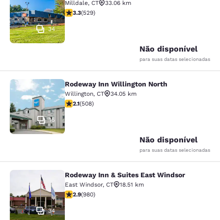
Milldale
,
CT
33.06 km
classificação 3.26 estrelas. Bom. 529 avaliações
3.3
(
529
)
34
Não disponível
para suas datas selecionadas
Rodeway Inn Willington North
Rodeway Inn Willington North
Willington
,
CT
34.05 km
classificação 2.13 estrelas. Razoável. 508 avaliações
2.1
(
508
)
15
Não disponível
para suas datas selecionadas
Rodeway Inn & Suites East Windsor
Rodeway Inn & Suites East Windsor
East Windsor
,
CT
18.51 km
classificação 2.89 estrelas. Razoável. 980 avaliações
2.9
(
980
)
34