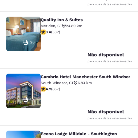
para suas datas selecionadas
Quality Inn & Suites
Quality Inn & Suites
Meriden
,
CT
24.89 km
classificação 3.38 estrelas. Bom. 532 avaliações
3.4
(
532
)
26
Não disponível
para suas datas selecionadas
Cambria Hotel Manchester South Windsor
Cambria Hotel Manchester South W
South Windsor
,
CT
6.83 km
classificação 4.22 estrelas. Excelente. 857 avaliações
4.2
(
857
)
57
Não disponível
para suas datas selecionadas
Econo Lodge Milldale - Southington
Econo Lodge Milldale - Southington