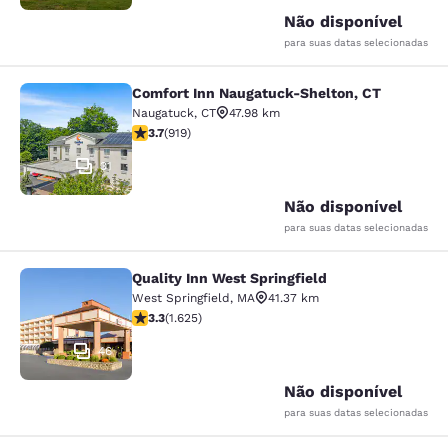
Não disponível
para suas datas selecionadas
Comfort Inn Naugatuck-Shelton, CT
Comfort Inn Naugatuck-Shelton, CT
Naugatuck
,
CT
47.98 km
classificação 3.74 estrelas. Bom. 919 avaliações
3.7
(
919
)
31
Não disponível
para suas datas selecionadas
Quality Inn West Springfield
Quality Inn West Springfield
West Springfield
,
MA
41.37 km
classificação 3.3 estrelas. Bom. 1625 avaliações
3.3
(
1.625
)
46
Não disponível
para suas datas selecionadas