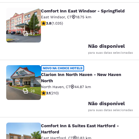
Comfort Inn East Windsor - Springfield
Comfort Inn East Windsor - Springfi
East Windsor
,
CT
18.75 km
classificação 3.83 estrelas. Bom. 1035 avaliações
3.8
(
1.035
)
29
Não disponível
para suas datas selecionadas
Clarion Inn North Haven - New Have
NOVO NA CHOICE HOTELS
Clarion Inn North Haven - New Haven
North
North Haven
,
CT
44.87 km
28
classificação 3.14 estrelas. Bom. 210 avaliações
3.1
(
210
)
Não disponível
para suas datas selecionadas
Comfort Inn & Suites East Hartford -
Comfort Inn & Suites East Hartford 
Hartford
East Hartford
,
CT
0.83 km