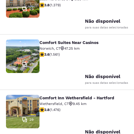
classificação 3.75 estrelas. Bom. 1379 avaliações
3.8
(
1.379
)
29
Não disponível
para suas datas selecionadas
Comfort Suites Near Casinos
Comfort Suites Near Casinos
Norwich
,
CT
47.25 km
classificação 3.57 estrelas. Bom. 1561 avaliações
3.6
(
1.561
)
49
Não disponível
para suas datas selecionadas
Comfort Inn Wethersfield - Hartford
Comfort Inn Wethersfield - Hartfor
Wethersfield
,
CT
9.45 km
classificação 2.82 estrelas. Razoável. 1476 avaliações
2.8
(
1.476
)
29
Não disponível