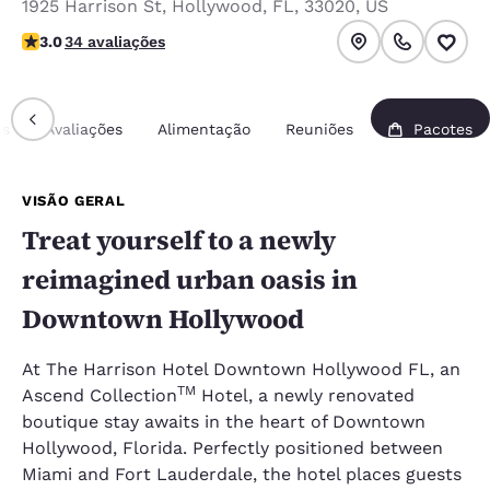
1925 Harrison St
,
Hollywood
,
FL
,
33020
,
US
classificação 3 estrelas. Razoável.
3.0
34 avaliações
es
Avaliações
Alimentação
Reuniões
Pacotes
VISÃO GERAL
Treat yourself to a newly
reimagined urban oasis in
Downtown Hollywood
At The Harrison Hotel Downtown Hollywood FL, an
TM
Ascend Collection
Hotel, a newly renovated
boutique stay awaits in the heart of Downtown
Hollywood, Florida. Perfectly positioned between
Miami and Fort Lauderdale, the hotel places guests