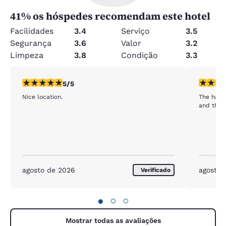
41
% os hóspedes recomendam este hotel
Facilidades
3.4
Serviço
3.5
Segurança
3.6
Valor
3.2
Limpeza
3.8
Condição
3.3
classificação 5 estrelas. Excepcional. 1 avaliação
classific
5/5
Nice location.
The harri
and the 
agosto de 2026
agosto 
Verificado
●
○
○
Mostrar todas as avaliações