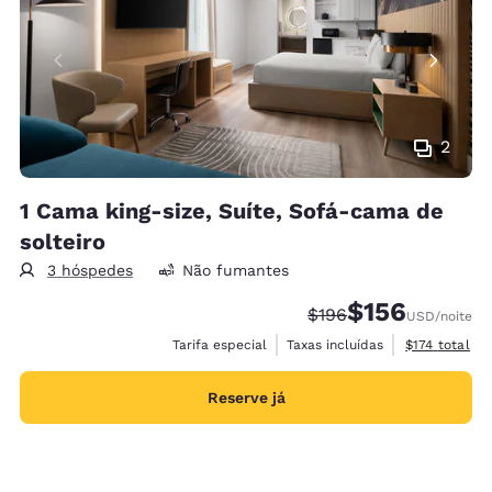
2
1 Cama king-size, Suíte, Sofá-cama de
solteiro
3 hóspedes
Não fumantes
$156
Tarifa anterior “tacha
Tarifa com desco
$196
USD
/noite
Exibir detalh
Tarifa especial
Taxas incluídas
$174
total
Reserve já