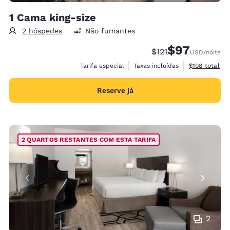
1 Cama king-size
2 hóspedes
Não fumantes
$97
Tarifa anterior “tac
Tarifa com des
$121
USD
/noite
Exibir detalh
Tarifa especial
Taxas incluídas
$108
total
Reserve já
2 QUARTOS RESTANTES COM ESTA TARIFA
2