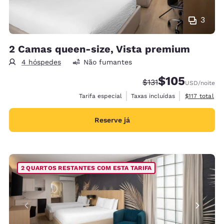
3
2 Camas queen-size, Vista premium
4 hóspedes
Não fumantes
$105
Tarifa anterior “tach
Tarifa com desco
$131
USD
/noite
Exibir detalh
Tarifa especial
Taxas incluídas
$117
total
Reserve já
2 QUARTOS RESTANTES COM ESTA TARIFA