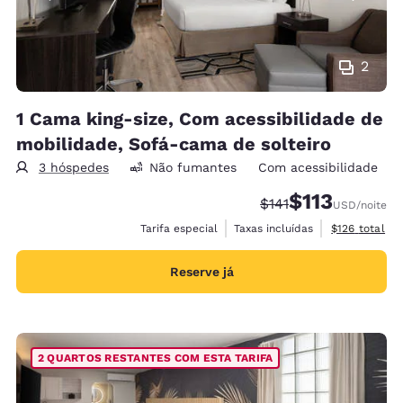
2
1 Cama king-size, Com acessibilidade de
mobilidade, Sofá-cama de solteiro
3 hóspedes
Não fumantes
Com acessibilidade
$113
Tarifa anterior “tach
Tarifa com desc
$141
USD
/noite
Exibir detalh
Tarifa especial
Taxas incluídas
$126
total
Reserve já
2 QUARTOS RESTANTES COM ESTA TARIFA