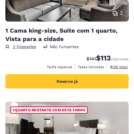
2
1 Cama king-size, Suíte com 1 quarto,
Vista para a cidade
2 hóspedes
Não fumantes
$113
Tarifa anterior “tach
Tarifa com desc
$141
USD
/noite
Exibir detalh
Tarifa especial
Taxas incluídas
$126
total
Reserve já
1 QUARTO RESTANTE COM ESTA TARIFA