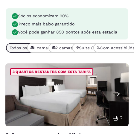
Sócios economizam 20%
Preço mais baixo garantido
Você pode ganhar
850 pontos
após esta estadia
Todos os tipos de quarto (11)
1 cama (7)
2 camas ou mais (4)
Suíte (5)
Com acessibilid
3 QUARTOS RESTANTES COM ESTA TARIFA
2