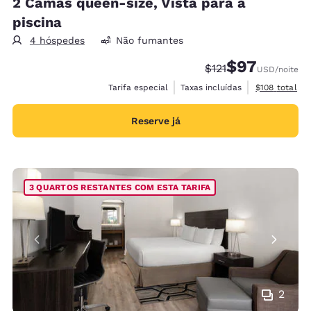
2 Camas queen-size, Vista para a
piscina
4 hóspedes
Não fumantes
$97
Tarifa anterior “tac
Tarifa com des
$121
USD
/noite
Exibir detalh
Tarifa especial
Taxas incluídas
$108
total
Reserve já
3 QUARTOS RESTANTES COM ESTA TARIFA
2