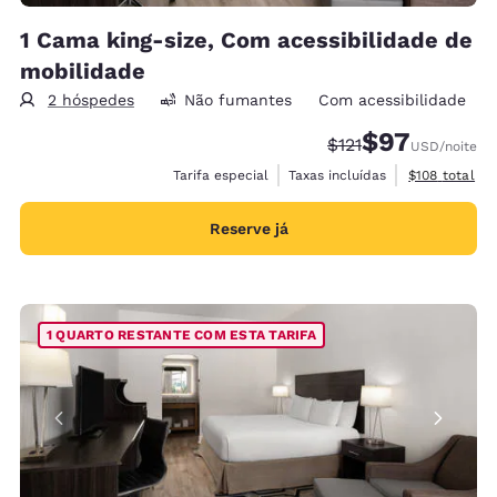
1 Cama king-size, Com acessibilidade de
mobilidade
2 hóspedes
Não fumantes
Com acessibilidade
$97
Tarifa anterior “tac
Tarifa com des
$121
USD
/noite
Exibir detalh
Tarifa especial
Taxas incluídas
$108
total
Reserve já
1 QUARTO RESTANTE COM ESTA TARIFA