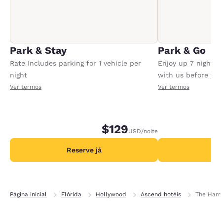
Park & Stay
Park & Go
Rate Includes parking for 1 vehicle per
Enjoy up 7 nights
night
with us before your
Conditions apply,
Ver termos
Ver termos
$129
USD
/noite
Reserve já
R
Página inicial
Flórida
Hollywood
Ascend hotéis
The Harr