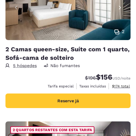
2
2 Camas queen-size, Suíte com 1 quarto,
Sofá-cama de solteiro
5 hóspedes
Não fumantes
$156
Tarifa anterior “tacha
Tarifa com desco
$196
USD
/noite
Exibir detalh
Tarifa especial
Taxas incluídas
$174
total
Reserve já
2 QUARTOS RESTANTES COM ESTA TARIFA