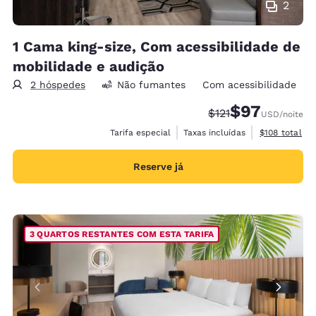
2
1 Cama king-size, Com acessibilidade de
mobilidade e audição
2 hóspedes
Não fumantes
Com acessibilidade
$97
Tarifa anterior “tac
Tarifa com des
$121
USD
/noite
Exibir detalh
Tarifa especial
Taxas incluídas
$108
total
Reserve já
3 QUARTOS RESTANTES COM ESTA TARIFA