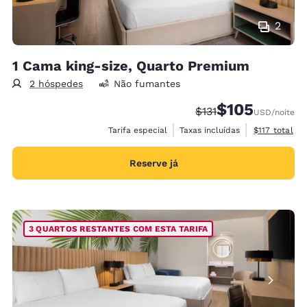
2
1 Cama king-size, Quarto Premium
2 hóspedes
Não fumantes
$105
Tarifa anterior “tach
Tarifa com desco
$131
USD
/noite
Exibir detalh
Tarifa especial
Taxas incluídas
$117
total
Reserve já
3 QUARTOS RESTANTES COM ESTA TARIFA