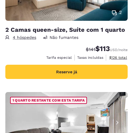
2
2 Camas queen-size, Suíte com 1 quarto
4 hóspedes
Não fumantes
$113
Tarifa anterior “tach
Tarifa com desc
$141
USD
/noite
Exibir detalh
Tarifa especial
Taxas incluídas
$126
total
Reserve já
1 QUARTO RESTANTE COM ESTA TARIFA