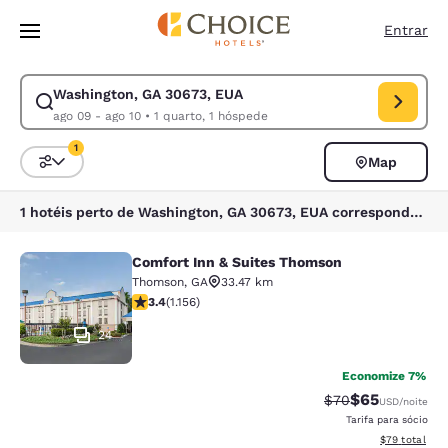
Carregamento concluído
Pular Para Conteúdo Principal
Entrar
Washington, GA 30673, EUA
Modificar pesquisa para Washington, GA 30673, EUA. Data de check-in 
ago 09 - ago 10
•
1 quarto, 1 hóspede
1
Map
Classificar e filtrar
1 filtro atualmente selecionado
1 hotéis perto de Washington, GA 30673, EUA correspondem aos seus filtros
Comfort Inn & Suites Thomson
Comfort Inn & Suites Thomson
Thomson
,
GA
33.47 km
classificação 3.37 estrelas. Bom. 1156 avaliações
3.4
(
1.156
)
24
Economize 7%
$65
Tarifa anterior “t
Tarifa com de
$70
USD
/noite
Tarifa para sócio
Exibir detalhe
$79
total