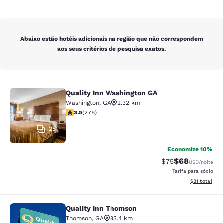
Abaixo estão hotéis adicionais na região que não correspondem
aos seus critérios de pesquisa exatos.
Quality Inn Washington GA
Quality Inn Washington GA
Washington
,
GA
2.32 km
classificação 3.48 estrelas. Bom. 278 avaliações
3.5
(
278
)
28
Economize 10%
$68
Tarifa anterior “t
Tarifa com de
$75
USD
/noite
Tarifa para sócio
Exibir detalh
$81
total
Quality Inn Thomson
Quality Inn Thomson
Thomson
,
GA
33.4 km