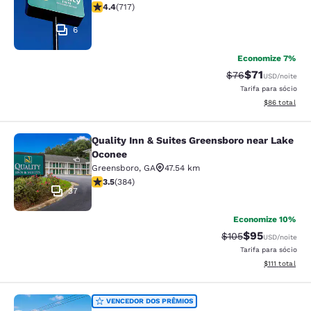
classificação 4.4 estrelas. Excelente. 717 avaliações
4.4
(
717
)
6
Economize 7%
$71
Tarifa anterior “t
Tarifa com de
$76
USD
/noite
Tarifa para sócio
Exibir detalhe
$86
total
Quality Inn & Suites Greensboro near Lake
Quality Inn & Suites Greensboro ne
Oconee
Greensboro
,
GA
47.54 km
classificação 3.54 estrelas. Bom. 384 avaliações
3.5
(
384
)
37
Economize 10%
$95
Tarifa anterior “ta
Tarifa com de
$105
USD
/noite
Tarifa para sócio
Exibir detalhe
$111
total
Quality Inn Elberton
VENCEDOR DOS PRÊMIOS