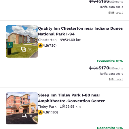
$166
Tarifa anterior “tac
Tarifa com des
$194
USD
/noite
Tarifa para sócio
Exibir detalhe
$186
total
Quality Inn Chesterton near Indiana Dunes
Quality Inn Chesterton near Indiana
National Park I-94
Chesterton
,
IN
34.69 km
classificação 4.04 estrelas. Muito bom. 730 avaliações
4.0
(
730
)
30
Economize 10%
$170
Tarifa anterior “tac
Tarifa com des
$189
USD
/noite
Tarifa para sócio
Exibir detalhe
$191
total
Sleep Inn Tinley Park I-80 near
Sleep Inn Tinley Park I-80 near Am
Amphitheatre-Convention Center
Tinley Park
,
IL
29.95 km
classificação 4.01 estrelas. Muito bom. 1160 avaliaçõe
4.0
(
1.160
)
31
Economize 15%