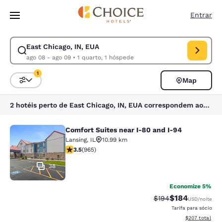
Carregamento concluído
Pular Para Conteúdo Principal
Entrar
East Chicago, IN, EUA
Modificar pesquisa para East Chicago, IN, EUA. Data de check-in ago 0
ago 08 - ago 09
•
1 quarto, 1 hóspede
1
Map
Classificar e filtrar
1 filtro atualmente selecionado
2 hotéis perto de East Chicago, IN, EUA correspondem aos seus filtros
Comfort Suites near I-80 and I-94
Comfort Suites near I-80 and I-94
Lansing
,
IL
10.99 km
classificação 3.5 estrelas. Bom. 965 avaliações
3.5
(
965
)
38
Economize 5%
$184
Tarifa anterior “tac
Tarifa com des
$194
USD
/noite
Tarifa para sócio
Exibir detalhes
$207
total