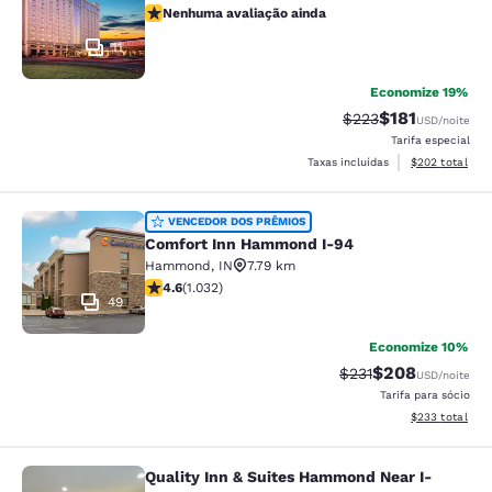
Nenhuma avaliação ainda
Nenhuma avaliação ainda
11
Economize 19%
$181
Tarifa anterior “tac
Tarifa com des
$223
USD
/noite
Tarifa especial
Exibir detalhes
Taxas incluídas
$202
total
Comfort Inn Hammond I-94
VENCEDOR DOS PRÊMIOS
Comfort Inn Hammond I-94
Hammond
,
IN
7.79 km
classificação 4.56 estrelas. Excelente. 1032 avaliaçõe
4.6
(
1.032
)
49
Economize 10%
$208
Tarifa anterior “tac
Tarifa com desc
$231
USD
/noite
Tarifa para sócio
Exibir detalhes
$233
total
Quality Inn & Suites Hammond Near I-
Quality Inn & Suites Hammond Near