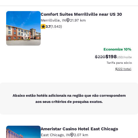
Comfort Suites Merrillville near US 30
Comfort Suites Merrillville near US 
Merrillville
,
IN
21.97 km
classificação 3.7 estrelas. Bom. 1543 avaliações
3.7
(
1.543
)
35
Economize 10%
$198
Tarifa anterior “tac
Tarifa com des
$220
USD
/noite
Tarifa para sócio
Exibir detalhes
$222
total
Abaixo estão hotéis adicionais na região que não correspondem
aos seus critérios de pesquisa exatos.
Ameristar Casino Hotel East Chicago
Ameristar Casino Hotel East Chicag
East Chicago
,
IN
2.07 km