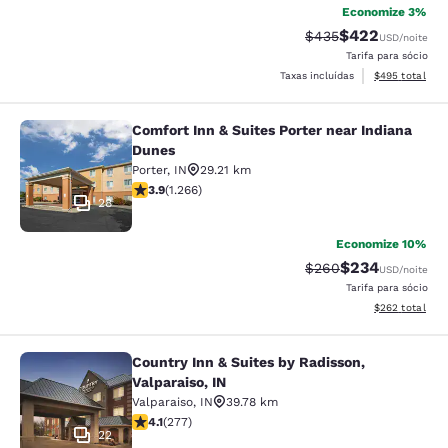
Economize 3%
$422
Tarifa anterior “tach
Tarifa com desc
$435
USD
/noite
Tarifa para sócio
Exibir detalhes
Taxas incluídas
$495
total
Comfort Inn & Suites Porter near Indiana
Comfort Inn & Suites Porter near In
Dunes
Porter
,
IN
29.21 km
classificação 3.91 estrelas. Bom. 1266 avaliações
3.9
(
1.266
)
28
Economize 10%
$234
Tarifa anterior “tach
Tarifa com desc
$260
USD
/noite
Tarifa para sócio
Exibir detalhes
$262
total
Country Inn & Suites by Radisson,
Country Inn & Suites by Radisson, Va
Valparaiso, IN
Valparaiso
,
IN
39.78 km
classificação 4.14 estrelas. Muito bom. 277 avaliações
4.1
(
277
)
22