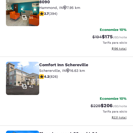
8090
Hammond
,
IN
7.95 km
classificação 3.71 estrelas. Bom. 394 avaliações
3.7
(
394
)
55
Economize 10%
$175
Tarifa anterior “tac
Tarifa com des
$194
USD
/noite
Tarifa para sócio
Exibir detalhe
$196
total
Comfort Inn Schereville
Comfort Inn Schereville
Schererville
,
IN
16.63 km
classificação 4.18 estrelas. Muito bom. 826 avaliações
4.2
(
826
)
42
Economize 10%
$206
Tarifa anterior “tach
Tarifa com desc
$229
USD
/noite
Tarifa para sócio
Exibir detalhe
$231
total