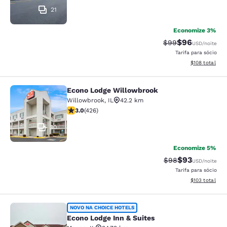
21
Economize 3%
$96
Tarifa anterior “t
Tarifa com de
$99
USD
/noite
Tarifa para sócio
Exibir detalhe
$108
total
Econo Lodge Willowbrook
Econo Lodge Willowbrook
Willowbrook
,
IL
42.2 km
classificação 2.99 estrelas. Razoável. 426 avaliações
3.0
(
426
)
30
Economize 5%
$93
Tarifa anterior “t
Tarifa com de
$98
USD
/noite
Tarifa para sócio
Exibir detalhe
$103
total
Econo Lodge Inn & Suites
NOVO NA CHOICE HOTELS
Econo Lodge Inn & Suites