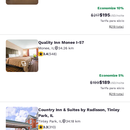
Economize 10%
$195
Tarifa anterior “tac
Tarifa com des
$217
USD
/noite
Tarifa para sócio
Exibir detalhe
$219
total
Quality Inn Monee I-57
Quality Inn Monee I-57
Monee
,
IL
34.26 km
classificação 3.43 estrelas. Bom. 548 avaliações
3.4
(
548
)
29
Economize 5%
$189
Tarifa anterior “tac
Tarifa com des
$199
USD
/noite
Tarifa para sócio
Exibir detalhe
$219
total
Country Inn & Suites by Radisson, Tinley
Country Inn & Suites by Radisson, Ti
Park, IL
Tinley Park
,
IL
34.18 km
classificação 3.32 estrelas. Bom. 310 avaliações
3.3
(
310
)