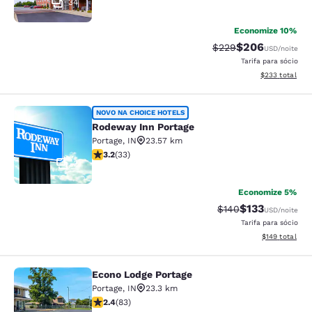
34
Economize 10%
$206
Tarifa anterior “tach
Tarifa com desc
$229
USD
/noite
Tarifa para sócio
Exibir detalhes
$233
total
Rodeway Inn Portage
NOVO NA CHOICE HOTELS
Rodeway Inn Portage
Portage
,
IN
23.57 km
classificação 3.18 estrelas. Bom. 33 avaliações
3.2
(
33
)
2
Economize 5%
$133
Tarifa anterior “tac
Tarifa com des
$140
USD
/noite
Tarifa para sócio
Exibir detalhe
$149
total
Econo Lodge Portage
Econo Lodge Portage
Portage
,
IN
23.3 km
classificação 2.35 estrelas. Razoável. 83 avaliações
2.4
(
83
)