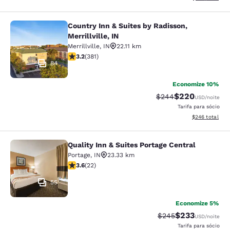
Country Inn & Suites by Radisson,
Country Inn & Suites by Radisson, Mer
Merrillville, IN
Merrillville
,
IN
22.11 km
classificação 3.18 estrelas. Bom. 381 avaliações
3.2
(
381
)
84
Economize 10%
$220
Tarifa anterior “tach
Tarifa com desc
$244
USD
/noite
Tarifa para sócio
Exibir detalhes
$246
total
Quality Inn & Suites Portage Central
Quality Inn & Suites Portage Central
Portage
,
IN
23.33 km
classificação 3.64 estrelas. Bom. 22 avaliações
3.6
(
22
)
55
Economize 5%
$233
Tarifa anterior “tach
Tarifa com des
$245
USD
/noite
Tarifa para sócio