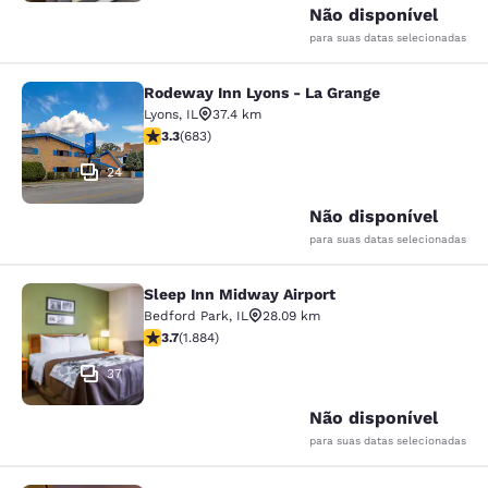
Não disponível
para suas datas selecionadas
Rodeway Inn Lyons - La Grange
Rodeway Inn Lyons - La Grange
Lyons
,
IL
37.4 km
classificação 3.33 estrelas. Bom. 683 avaliações
3.3
(
683
)
24
Não disponível
para suas datas selecionadas
Sleep Inn Midway Airport
Sleep Inn Midway Airport
Bedford Park
,
IL
28.09 km
classificação 3.71 estrelas. Bom. 1884 avaliações
3.7
(
1.884
)
37
Não disponível
para suas datas selecionadas