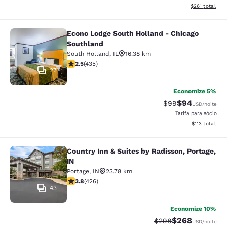
Exibir detalhe
$261
total
Econo Lodge South Holland - Chicago
Econo Lodge South Holland - Chica
Southland
South Holland
,
IL
16.38 km
classificação 2.47 estrelas. Razoável. 435 avaliações
2.5
(
435
)
27
Economize 5%
$94
Tarifa anterior “t
Tarifa com de
$99
USD
/noite
Tarifa para sócio
Exibir detalhe
$113
total
Country Inn & Suites by Radisson, Portage,
Country Inn & Suites by Radisson, Po
IN
Portage
,
IN
23.78 km
classificação 3.79 estrelas. Bom. 426 avaliações
3.8
(
426
)
43
Economize 10%
$268
Tarifa anterior “tach
Tarifa com desc
$298
USD
/noite