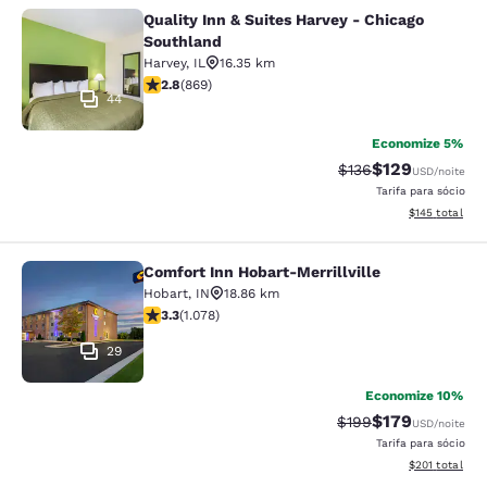
Quality Inn & Suites Harvey - Chicago
Quality Inn & Suites Harvey - Chica
Southland
Harvey
,
IL
16.35 km
classificação 2.82 estrelas. Razoável. 869 avaliações
2.8
(
869
)
44
Economize 5%
$129
Tarifa anterior “tac
Tarifa com des
$136
USD
/noite
Tarifa para sócio
Exibir detalhe
$145
total
Comfort Inn Hobart-Merrillville
Comfort Inn Hobart-Merrillville
Hobart
,
IN
18.86 km
classificação 3.28 estrelas. Bom. 1078 avaliações
3.3
(
1.078
)
29
Economize 10%
$179
Tarifa anterior “tac
Tarifa com des
$199
USD
/noite
Tarifa para sócio
Exibir detalhe
$201
total