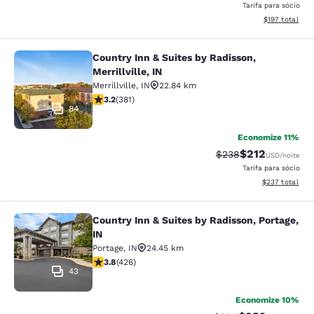
Tarifa para sócio
Exibir detalhe
$197
total
Country Inn & Suites by Radisson,
Country Inn & Suites by Radisson, Mer
Merrillville, IN
Merrillville
,
IN
22.84 km
classificação 3.18 estrelas. Bom. 381 avaliações
3.2
(
381
)
84
Economize 11%
$212
Tarifa anterior “tac
Tarifa com des
$238
USD
/noite
Tarifa para sócio
Exibir detalhes
$237
total
Country Inn & Suites by Radisson, Portage,
Country Inn & Suites by Radisson, Po
IN
Portage
,
IN
24.45 km
classificação 3.79 estrelas. Bom. 426 avaliações
3.8
(
426
)
43
Economize 10%