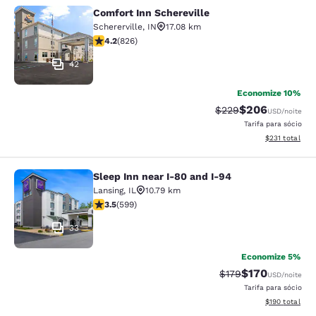
Comfort Inn Schereville
Comfort Inn Schereville
Schererville
,
IN
17.08 km
classificação 4.18 estrelas. Muito bom. 826 avaliações
4.2
(
826
)
42
Economize 10%
$206
Tarifa anterior “tach
Tarifa com desc
$229
USD
/noite
Tarifa para sócio
Exibir detalhe
$231
total
Sleep Inn near I-80 and I-94
Sleep Inn near I-80 and I-94
Lansing
,
IL
10.79 km
classificação 3.54 estrelas. Bom. 599 avaliações
3.5
(
599
)
33
Economize 5%
$170
Tarifa anterior “tac
Tarifa com des
$179
USD
/noite
Tarifa para sócio
Exibir detalhe
$190
total