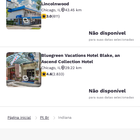
Lincolnwood
Chicago
,
IL
43.45 km
classificação 2.98 estrelas. Razoável. 611 avaliações
3.0
(
611
)
24
Não disponível
para suas datas selecionadas
Bluegreen Vacations Hotel Blake, an
Bluegreen Vacations Hotel Blake, an
Ascend Collection Hotel
Chicago
,
IL
29.22 km
classificação 4.59 estrelas. Excelente. 2833 avaliaçõe
4.6
(
2.833
)
40
Não disponível
para suas datas selecionadas
Página inicial
Pt Br
Indiana