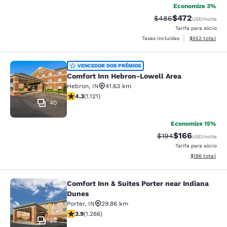
Economize 3%
$472
Tarifa anterior “tach
Tarifa com desc
$486
USD
/noite
Tarifa para sócio
Exibir detalhes
Taxas incluídas
$552
total
Comfort Inn Hebron-Lowell Area
VENCEDOR DOS PRÊMIOS
Comfort Inn Hebron-Lowell Area
Hebron
,
IN
41.63 km
classificação 4.3 estrelas. Excelente. 1121 avaliações
4.3
(
1.121
)
40
Economize 15%
$166
Tarifa anterior “tac
Tarifa com des
$194
USD
/noite
Tarifa para sócio
Exibir detalhe
$186
total
Comfort Inn & Suites Porter near Indiana
Comfort Inn & Suites Porter near In
Dunes
Porter
,
IN
29.86 km
classificação 3.91 estrelas. Bom. 1266 avaliações
3.9
(
1.266
)
28