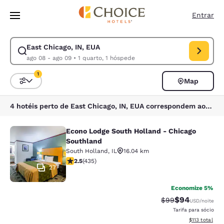
Carregamento concluído
Pular Para Conteúdo Principal
Entrar
East Chicago, IN, EUA
Modificar pesquisa para East Chicago, IN, EUA. Data de check-in ago 0
ago 08 - ago 09
•
1 quarto, 1 hóspede
1
Map
Classificar e filtrar
1 filtro atualmente selecionado
4 hotéis perto de East Chicago, IN, EUA correspondem aos seus filtros
Econo Lodge South Holland - Chicago
Econo Lodge South Holland - Chica
Southland
South Holland
,
IL
16.04 km
classificação 2.47 estrelas. Razoável. 435 avaliações
2.5
(
435
)
27
Economize 5%
$94
Tarifa anterior “t
Tarifa com de
$99
USD
/noite
Tarifa para sócio
Exibir detalhe
$113
total