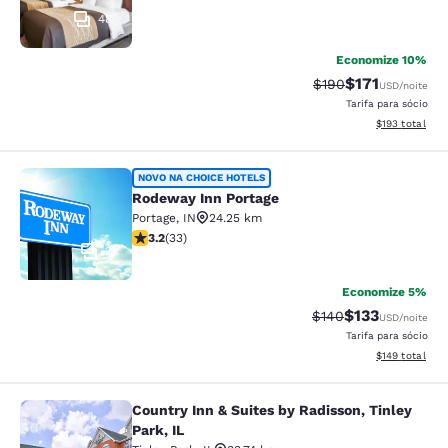
48
Economize 10%
$171
Tarifa anterior “tac
Tarifa com des
$190
USD
/noite
Tarifa para sócio
Exibir detalhe
$193
total
Rodeway Inn Portage
NOVO NA CHOICE HOTELS
Rodeway Inn Portage
Portage
,
IN
24.25 km
classificação 3.18 estrelas. Bom. 33 avaliações
3.2
(
33
)
2
Economize 5%
$133
Tarifa anterior “tac
Tarifa com des
$140
USD
/noite
Tarifa para sócio
Exibir detalhe
$149
total
Country Inn & Suites by Radisson, Tinley
Country Inn & Suites by Radisson, Ti
Park, IL