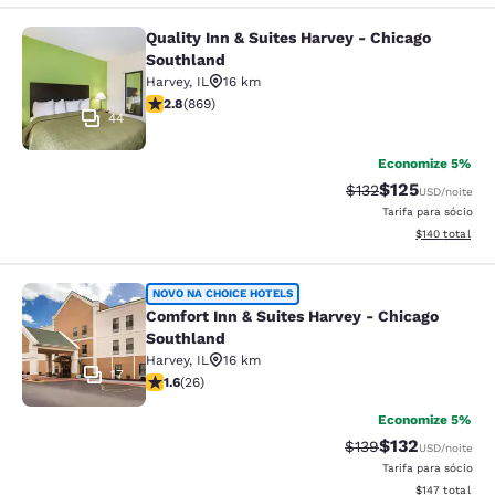
Quality Inn & Suites Harvey - Chicago
Quality Inn & Suites Harvey - Chica
Southland
Harvey
,
IL
16 km
classificação 2.82 estrelas. Razoável. 869 avaliações
2.8
(
869
)
44
Economize 5%
$125
Tarifa anterior “tac
Tarifa com des
$132
USD
/noite
Tarifa para sócio
Exibir detalhe
$140
total
Comfort Inn & Suites Harvey - Chic
NOVO NA CHOICE HOTELS
Comfort Inn & Suites Harvey - Chicago
Southland
Harvey
,
IL
16 km
17
classificação 1.65 estrelas. Razoável. 26 avaliações
1.6
(
26
)
Economize 5%
$132
Tarifa anterior “tac
Tarifa com des
$139
USD
/noite
Tarifa para sócio
Exibir detalhe
$147
total