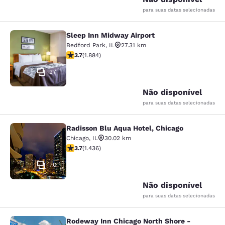
para suas datas selecionadas
Sleep Inn Midway Airport
Sleep Inn Midway Airport
Bedford Park
,
IL
27.31 km
classificação 3.71 estrelas. Bom. 1884 avaliações
3.7
(
1.884
)
37
Não disponível
para suas datas selecionadas
Radisson Blu Aqua Hotel, Chicago
Radisson Blu Aqua Hotel, Chicago
Chicago
,
IL
30.02 km
classificação 3.66 estrelas. Bom. 1436 avaliações
3.7
(
1.436
)
70
Não disponível
para suas datas selecionadas
Rodeway Inn Chicago North Shore -
Rodeway Inn Chicago North Shore -