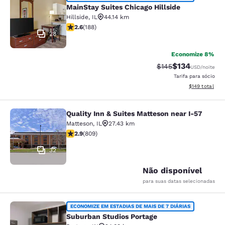
MainStay Suites Chicago Hillside
MainStay Suites Chicago Hillside
Hillside
,
IL
44.14 km
classificação 2.63 estrelas. Razoável. 188 avaliações
2.6
(
188
)
28
Economize 8%
$134
Tarifa anterior “tac
Tarifa com des
$145
USD
/noite
Tarifa para sócio
Exibir detalhe
$149
total
Quality Inn & Suites Matteson near I-57
Quality Inn & Suites Matteson near 
Matteson
,
IL
27.43 km
classificação 2.87 estrelas. Razoável. 809 avaliações
2.9
(
809
)
32
Não disponível
para suas datas selecionadas
Suburban Studios Portage
ECONOMIZE EM ESTADIAS DE MAIS DE 7 DIÁRIAS
Suburban Studios Portage