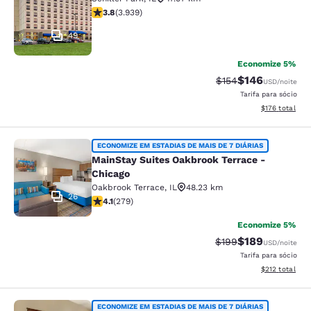
classificação 3.81 estrelas. Bom. 3939 avaliações
3.8
(
3.939
)
49
Economize 5%
$146
Tarifa anterior “tac
Tarifa com des
$154
USD
/noite
Tarifa para sócio
Exibir detalhe
$176
total
MainStay Suites Oakbrook Terrace -
ECONOMIZE EM ESTADIAS DE MAIS DE 7 DIÁRIAS
MainStay Suites Oakbrook Terrace -
Chicago
Oakbrook Terrace
,
IL
48.23 km
26
classificação 4.1 estrelas. Muito bom. 279 avaliações
4.1
(
279
)
Economize 5%
$189
Tarifa anterior “tac
Tarifa com des
$199
USD
/noite
Tarifa para sócio
Exibir detalhe
$212
total
ECONOMIZE EM ESTADIAS DE MAIS DE 7 DIÁRIAS