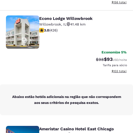
Exibir detalhe
$156
total
Econo Lodge Willowbrook
Econo Lodge Willowbrook
Willowbrook
,
IL
41.48 km
classificação 2.99 estrelas. Razoável. 426 avaliações
3.0
(
426
)
30
Economize 5%
$93
Tarifa anterior “t
Tarifa com de
$98
USD
/noite
Tarifa para sócio
Exibir detalhe
$103
total
Abaixo estão hotéis adicionais na região que não correspondem
aos seus critérios de pesquisa exatos.
Ameristar Casino Hotel East Chicago
Ameristar Casino Hotel East Chicag