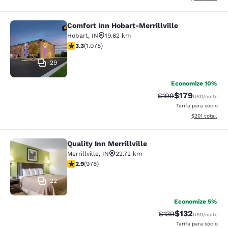
Comfort Inn Hobart-Merrillville
Comfort Inn Hobart-Merrillville
Hobart
,
IN
19.62 km
classificação 3.28 estrelas. Bom. 1078 avaliações
3.3
(
1.078
)
29
Economize 10%
$179
Tarifa anterior “tac
Tarifa com des
$199
USD
/noite
Tarifa para sócio
Exibir detalhe
$201
total
Quality Inn Merrillville
Quality Inn Merrillville
Merrillville
,
IN
22.72 km
classificação 2.9 estrelas. Razoável. 978 avaliações
2.9
(
978
)
22
Economize 5%
$132
Tarifa anterior “tac
Tarifa com des
$139
USD
/noite
Tarifa para sócio