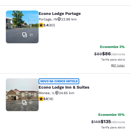
Econo Lodge Portage
Econo Lodge Portage
Portage
,
IN
23.99 km
classificação 2.35 estrelas. Razoável. 83 avaliações
2.4
(
83
)
21
Economize 3%
$86
Tarifa anterior “t
Tarifa com de
$89
USD
/noite
Tarifa para sócio
Exibir detalhe
$97
total
Econo Lodge Inn & Suites
NOVO NA CHOICE HOTELS
Econo Lodge Inn & Suites
Monee
,
IL
34.65 km
classificação 2.06 estrelas. Razoável. 18 avaliações
2.1
(
18
)
47
Economize 10%
$135
Tarifa anterior “tac
Tarifa com des
$149
USD
/noite
Tarifa para sócio