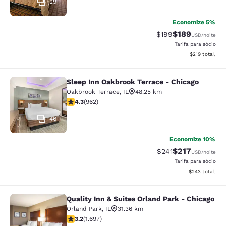
29
Economize 5%
$189
Tarifa anterior “tac
Tarifa com des
$199
USD
/noite
Tarifa para sócio
Exibir detalhe
$219
total
Sleep Inn Oakbrook Terrace - Chicago
Sleep Inn Oakbrook Terrace - Chica
Oakbrook Terrace
,
IL
48.25 km
classificação 4.33 estrelas. Excelente. 962 avaliações
4.3
(
962
)
46
Economize 10%
$217
Tarifa anterior “tac
Tarifa com des
$241
USD
/noite
Tarifa para sócio
Exibir detalhes
$243
total
Quality Inn & Suites Orland Park - Chicago
Quality Inn & Suites Orland Park - 
Orland Park
,
IL
31.36 km
classificação 3.22 estrelas. Bom. 1697 avaliações
3.2
(
1.697
)