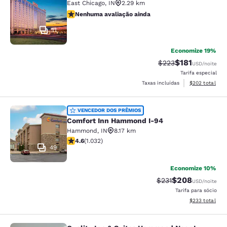
East Chicago
,
IN
2.29 km
Nenhuma avaliação ainda
Nenhuma avaliação ainda
11
Economize 19%
$181
Tarifa anterior “tac
Tarifa com des
$223
USD
/noite
Tarifa especial
Exibir detalhes
Taxas incluídas
$202
total
Comfort Inn Hammond I-94
VENCEDOR DOS PRÊMIOS
Comfort Inn Hammond I-94
Hammond
,
IN
8.17 km
classificação 4.56 estrelas. Excelente. 1032 avaliaçõe
4.6
(
1.032
)
49
Economize 10%
$208
Tarifa anterior “tac
Tarifa com desc
$231
USD
/noite
Tarifa para sócio
Exibir detalhes
$233
total