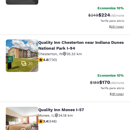
Economize 10%
$224
Tarifa anterior “tach
Tarifa com desc
$249
USD
/noite
Tarifa para sócio
Exibir detalhe
$251
total
Quality Inn Chesterton near Indiana Dunes
Quality Inn Chesterton near Indiana
National Park I-94
Chesterton
,
IN
35.33 km
classificação 4.04 estrelas. Muito bom. 730 avaliações
4.0
(
730
)
30
Economize 10%
$170
Tarifa anterior “tac
Tarifa com des
$189
USD
/noite
Tarifa para sócio
Exibir detalhe
$191
total
Quality Inn Monee I-57
Quality Inn Monee I-57
Monee
,
IL
34.18 km
classificação 3.43 estrelas. Bom. 548 avaliações
3.4
(
548
)