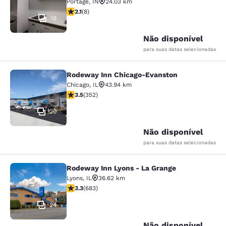
Portage
,
IN
24.03 km
classificação 2.12 estrelas. Razoável. 8 avaliações
2.1
(
8
)
19
Não disponível
para suas datas selecionadas
Rodeway Inn Chicago-Evanston
Rodeway Inn Chicago-Evanston
Chicago
,
IL
43.94 km
classificação 3.47 estrelas. Bom. 352 avaliações
3.5
(
352
)
20
Não disponível
para suas datas selecionadas
Rodeway Inn Lyons - La Grange
Rodeway Inn Lyons - La Grange
Lyons
,
IL
36.62 km
classificação 3.33 estrelas. Bom. 683 avaliações
3.3
(
683
)
24
Não disponível