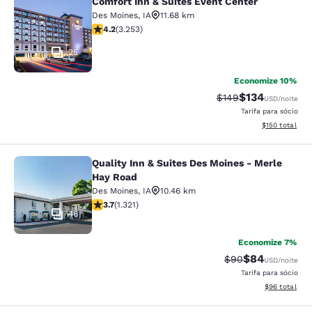
Comfort Inn & Suites Event Center
Comfort Inn & Suites Event Center
Des Moines
,
IA
11.68 km
classificação 4.2 estrelas. Excelente. 3253 avaliações
4.2
(
3.253
)
25
Economize 10%
$134
Tarifa anterior “tac
Tarifa com des
$149
USD
/noite
Tarifa para sócio
Exibir detalhe
$150
total
Quality Inn & Suites Des Moines - Merle
Quality Inn & Suites Des Moines - 
Hay Road
Des Moines
,
IA
10.46 km
classificação 3.72 estrelas. Bom. 1321 avaliações
3.7
(
1.321
)
46
Economize 7%
$84
Tarifa anterior “t
Tarifa com de
$90
USD
/noite
Tarifa para sócio
Exibir detalhe
$96
total