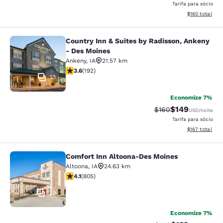
Tarifa para sócio
Exibir detalhe
$160
total
Country Inn & Suites by Radisson, Ankeny
Country Inn & Suites by Radisson, 
- Des Moines
Ankeny
,
IA
21.57 km
classificação 3.56 estrelas. Bom. 192 avaliações
3.6
(
192
)
13
Economize 7%
$149
Tarifa anterior “tac
Tarifa com des
$160
USD
/noite
Tarifa para sócio
Exibir detalhe
$167
total
Comfort Inn Altoona-Des Moines
Comfort Inn Altoona-Des Moines
Altoona
,
IA
24.63 km
classificação 4.12 estrelas. Muito bom. 805 avaliações
4.1
(
805
)
29
Economize 7%