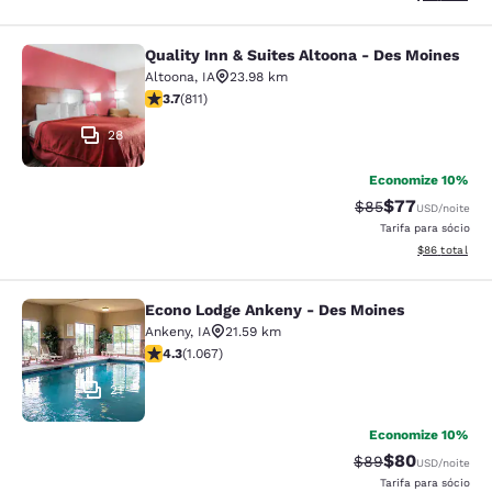
Quality Inn & Suites Altoona - Des Moines
Quality Inn & Suites Altoona - Des 
Altoona
,
IA
23.98 km
classificação 3.74 estrelas. Bom. 811 avaliações
3.7
(
811
)
28
Economize 10%
$77
Tarifa anterior “t
Tarifa com de
$85
USD
/noite
Tarifa para sócio
Exibir detalhe
$86
total
Econo Lodge Ankeny - Des Moines
Econo Lodge Ankeny - Des Moines
Ankeny
,
IA
21.59 km
classificação 4.32 estrelas. Excelente. 1067 avaliaçõe
4.3
(
1.067
)
21
Economize 10%
$80
Tarifa anterior “t
Tarifa com de
$89
USD
/noite
Tarifa para sócio