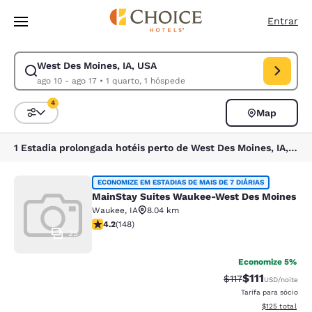
Carregamento concluído
Pular Para Conteúdo Principal
Entrar
West Des Moines, IA, USA
Modificar pesquisa para West Des Moines, IA, USA. Data de check-in ag
ago 10 - ago 17
•
1 quarto, 1 hóspede
4
Map
Classificar e filtrar
4 filtros atualmente selecionados
1 Estadia prolongada hotéis perto de West Des Moines, IA, USA correspondem aos seus filtros
MainStay Suites Waukee-West Des 
ECONOMIZE EM ESTADIAS DE MAIS DE 7 DIÁRIAS
MainStay Suites Waukee-West Des Moines
Waukee
,
IA
8.04 km
classificação 4.23 estrelas. Excelente. 148 avaliações
4.2
(
148
)
25
Economize 5%
$111
Tarifa anterior “ta
Tarifa com de
$117
USD
/noite
Tarifa para sócio
Exibir detalhe
$125
total