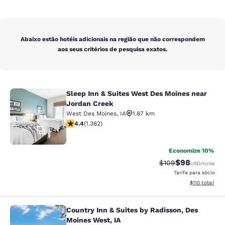
Abaixo estão hotéis adicionais na região que não correspondem
aos seus critérios de pesquisa exatos.
Sleep Inn & Suites West Des Moines near
Sleep Inn & Suites West Des Moines
Jordan Creek
West Des Moines
,
IA
1.87 km
classificação 4.41 estrelas. Excelente. 1362 avaliações
4.4
(
1.362
)
34
Economize 10%
$98
Tarifa anterior “ta
Tarifa com de
$109
USD
/noite
Tarifa para sócio
Exibir detalhe
$110
total
Country Inn & Suites by Radisson, Des
Country Inn & Suites by Radisson, D
Moines West, IA