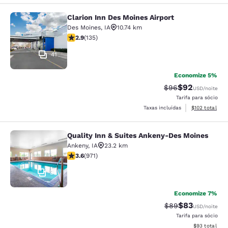
Clarion Inn Des Moines Airport
Clarion Inn Des Moines Airport
Des Moines
,
IA
10.74 km
classificação 2.9 estrelas. Razoável. 135 avaliações
2.9
(
135
)
41
Economize 5%
$92
Tarifa anterior “t
Tarifa com de
$96
USD
/noite
Tarifa para sócio
Exibir detalhe
Taxas incluídas
$102
total
Quality Inn & Suites Ankeny-Des Moines
Quality Inn & Suites Ankeny-Des Mo
Ankeny
,
IA
23.2 km
classificação 3.64 estrelas. Bom. 971 avaliações
3.6
(
971
)
35
Economize 7%
$83
Tarifa anterior “t
Tarifa com de
$89
USD
/noite
Tarifa para sócio
Exibir detalhe
$93
total