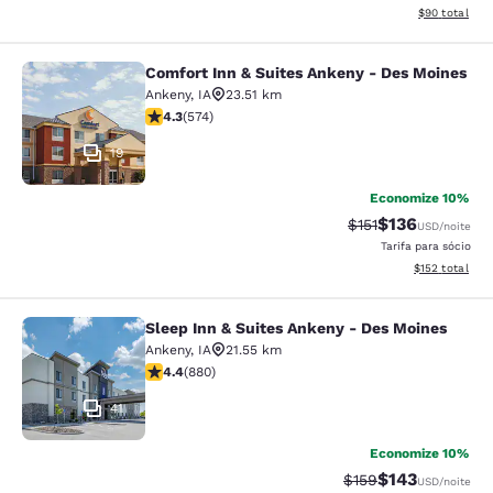
Exibir detalhe
$90
total
Comfort Inn & Suites Ankeny - Des Moines
Comfort Inn & Suites Ankeny - Des 
Ankeny
,
IA
23.51 km
classificação 4.33 estrelas. Excelente. 574 avaliações
4.3
(
574
)
19
Economize 10%
$136
Tarifa anterior “ta
Tarifa com des
$151
USD
/noite
Tarifa para sócio
Exibir detalhe
$152
total
Sleep Inn & Suites Ankeny - Des Moines
Sleep Inn & Suites Ankeny - Des Mo
Ankeny
,
IA
21.55 km
classificação 4.37 estrelas. Excelente. 880 avaliações
4.4
(
880
)
41
Economize 10%
$143
Tarifa anterior “tac
Tarifa com des
$159
USD
/noite