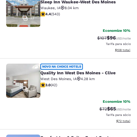
Sleep Inn Waukee-West Des Moines
Waukee
,
IA
8.04 km
classificação 4.41 estrelas. Excelente. 543 avaliações
4.4
(
543
)
32
Economize 10%
$96
Tarifa anterior “ta
Tarifa com de
$107
USD
/noite
Tarifa para sócio
Exibir detalhe
$108
total
Quality Inn West Des Moines - Clive
NOVO NA CHOICE HOTELS
Quality Inn West Des Moines - Clive
West Des Moines
,
IA
4.28 km
classificação 2.98 estrelas. Razoável. 42 avaliações
3.0
(
42
)
40
Economize 10%
$65
Tarifa anterior “t
Tarifa com de
$72
USD
/noite
Tarifa para sócio
Exibir detalhe
$72
total