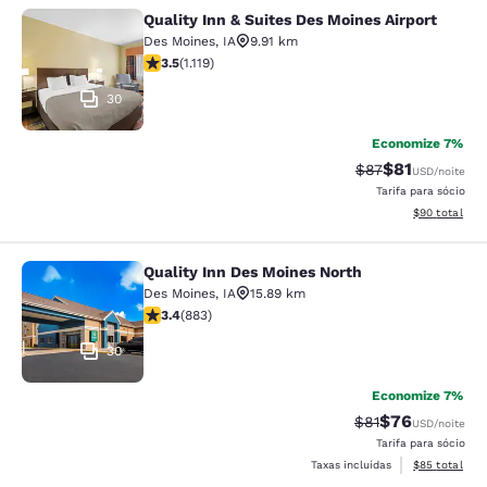
Quality Inn & Suites Des Moines Airport
Quality Inn & Suites Des Moines Air
Des Moines
,
IA
9.91 km
classificação 3.47 estrelas. Bom. 1119 avaliações
3.5
(
1.119
)
30
Economize 7%
$81
Tarifa anterior “t
Tarifa com de
$87
USD
/noite
Tarifa para sócio
Exibir detalhe
$90
total
Quality Inn Des Moines North
Quality Inn Des Moines North
Des Moines
,
IA
15.89 km
classificação 3.39 estrelas. Bom. 883 avaliações
3.4
(
883
)
30
Economize 7%
$76
Tarifa anterior “t
Tarifa com de
$81
USD
/noite
Tarifa para sócio
Exibir detalhe
Taxas incluídas
$85
total