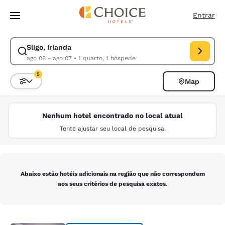
Carregamento concluído
Pular Para Conteúdo Principal
Entrar
Sligo, Irlanda
Modificar pesquisa para Sligo, Irlanda. Data de check-in ago 06, data 
ago 06 - ago 07
•
1 quarto, 1 hóspede
5
Map
Classificar e filtrar
5 filtros atualmente selecionados
Nenhum hotel encontrado no local atual
Tente ajustar seu local de pesquisa.
Abaixo estão hotéis adicionais na região que não correspondem
aos seus critérios de pesquisa exatos.