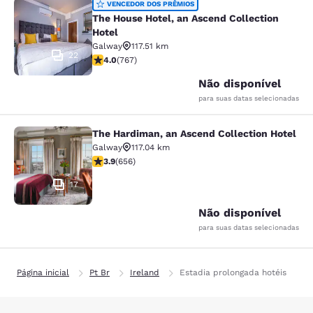
The House Hotel, an Ascend Collect
VENCEDOR DOS PRÊMIOS
The House Hotel, an Ascend Collection
Hotel
Galway
117.51 km
22
classificação 3.99 estrelas. Bom. 767 avaliações
4.0
(
767
)
Não disponível
para suas datas selecionadas
The Hardiman, an Ascend Collection Hotel
The Hardiman, an Ascend Collection
Galway
117.04 km
classificação 3.88 estrelas. Bom. 656 avaliações
3.9
(
656
)
17
Não disponível
para suas datas selecionadas
Página inicial
Pt Br
Ireland
Estadia prolongada hotéis