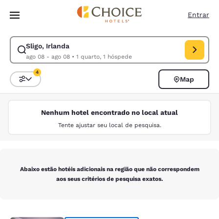
Carregamento concluído
Pular Para Conteúdo Principal
Entrar
Sligo, Irlanda
Modificar pesquisa para Sligo, Irlanda. Data de check-in ago 08, data 
ago 08 - ago 08
•
1 quarto, 1 hóspede
4
Map
Classificar e filtrar
4 filtros atualmente selecionados
Nenhum hotel encontrado no local atual
Tente ajustar seu local de pesquisa.
Abaixo estão hotéis adicionais na região que não correspondem
aos seus critérios de pesquisa exatos.