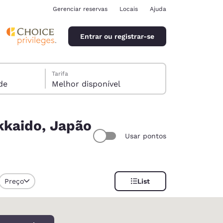
Gerenciar reservas
Locais
Ajuda
Entrar ou registrar-se
Tarifa
pede
Melhor disponível
kkaido, Japão
Usar pontos
ina
Preço
List