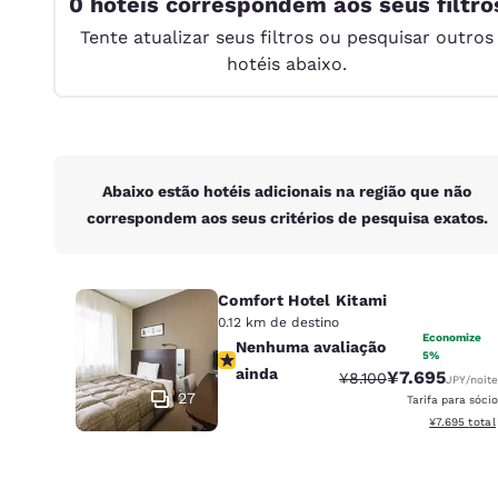
0 hotéis correspondem aos seus filtro
Canada
Français
Tente atualizar seus filtros ou pesquisar outros
hotéis abaixo.
Europa
Deutschla
Deutsch
Spain
Abaixo estão hotéis adicionais na região que não
English
correspondem aos seus critérios de pesquisa exatos.
Ireland
English
Comfort Hotel Kitami
United Ki
0.12 km de destino
Economize
Nenhuma avaliação ainda
English
Nenhuma avaliação
5%
ainda
¥7.695
Tarifa anterior “tach
Tarifa com de
¥8.100
JPY
/noite
Ásia-Pacífico
27
Tarifa para sócio
Exibir detal
¥7.695
total
Australia
English