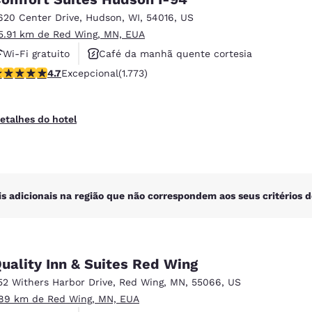
México
Mexico
Español
English
620 Center Drive
,
Hudson
,
WI
,
54016
,
US
5.91 km de Red Wing, MN, EUA
Wi-Fi gratuito
Café da manhã quente cortesia
nd
Germany
España
lassificação 4.69 estrelas. Excepcional. 1773 avaliações
4.7
Excepcional
(1.773)
Aceita animais de estimação
English
Español
France
France
etalhes do hotel
Français
English
Italia
Italy
Italiano
English
is adicionais na região que não correspondem aos seus critérios d
ngdom
uality Inn & Suites Red Wing
India
New Zealan
52 Withers Harbor Drive
,
Red Wing
,
MN
,
55066
,
US
English
English
.89 km de Red Wing, MN, EUA