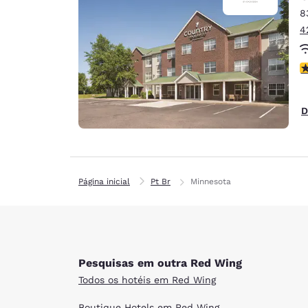
8
4
c
D
Página inicial
Pt Br
Minnesota
Pesquisas em outra Red Wing
Todos os hotéis em Red Wing
Boutique Hotels em Red Wing