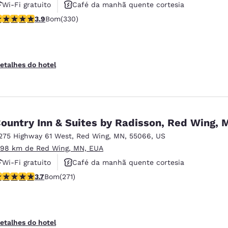
Wi-Fi gratuito
Café da manhã quente cortesia
lassificação 3.94 estrelas. Bom. 330 avaliações
3.9
Bom
(330)
Academia de ginástica
etalhes do hotel
ountry Inn & Suites by Radisson, Red Wing, 
275 Highway 61 West
,
Red Wing
,
MN
,
55066
,
US
.98 km de Red Wing, MN, EUA
Wi-Fi gratuito
Café da manhã quente cortesia
lassificação 3.69 estrelas. Bom. 271 avaliações
3.7
Bom
(271)
Não fumante
etalhes do hotel