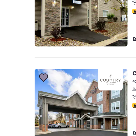
c
D
C
4
5
c
D