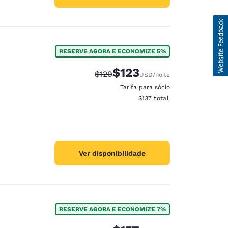
RESERVE AGORA E ECONOMIZE 5%
$123
Tarifa anterior “tachada”:
Tarifa com desconto:
$129
USD
/noite
Tarifa para sócio
Exibir detalhes do total esti
$137
total
Ver disponibilidade
RESERVE AGORA E ECONOMIZE 7%