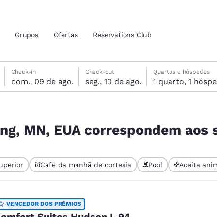
Grupos
Ofertas
Reservations Club
domingo, 9 de agosto
segunda-feira, 10 de agosto
segunda-feira, 10 de agosto data de check-out selecionada
domingo, 9 de agosto data do check-in selecionada
Check-in
Check-out
Quartos e hóspedes
dom., 09 de ago.
seg., 10 de ago.
1 quarto, 1 hó
zação atuais
tina
em aos seus filtros
 idioma de sua preferência
ing, MN, EUA correspondem aos s
tes
Estados Unidos
América Lat
uperior
Café da manhã de cortesia
Pool
Aceita ani
Español
Español
nte selecionado
atina
Latin America
Canada
English
English
VENCEDOR DOS PRÊMIOS
omfort Suites Hudson I-94