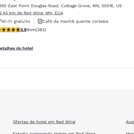
350 East Point Douglas Road
,
Cottage Grove
,
MN
,
55016
,
US
2.45 km de Red Wing, MN, EUA
Wi-Fi gratuito
Café da manhã quente cortesia
lassificação 3.9 estrelas. Bom. 382 avaliações
3.9
Bom
(382)
Aceita animais de estimação
etalhes do hotel
Ofertas de hotel em Red Wing
Ace
Estadia prolongada Hotels em Red Wing
Mai