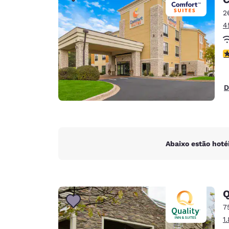
Canada
Français
2
4
Europa
Deutschla
c
Deutsch
Spain
D
English
Ireland
English
Abaixo estão hoté
United Ki
English
Ásia-Pacífico
Q
Australia
7
English
1