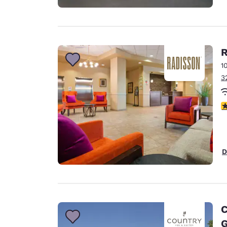
R
1
3
c
D
C
G