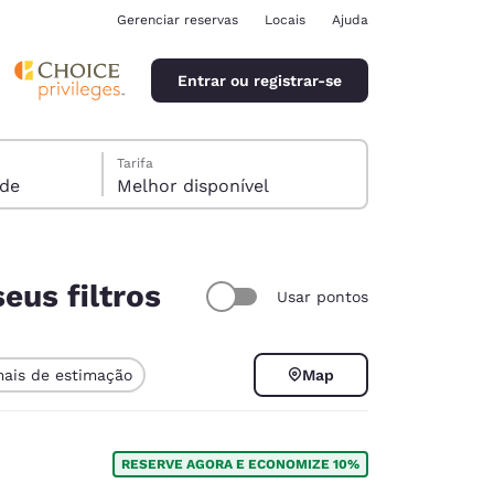
Gerenciar reservas
Locais
Ajuda
Entrar ou registrar-se
Tarifa
spede
Melhor disponível
eus filtros
Usar pontos
ina
mais de estimação
Map
RESERVE AGORA E ECONOMIZE 10%