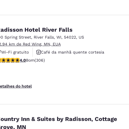
adisson Hotel River Falls
00 Spring Street
,
River Falls
,
WI
,
54022
,
US
2.94 km de Red Wing, MN, EUA
Wi-Fi gratuito
Café da manhã quente cortesia
lassificação 3.95 estrelas. Bom. 306 avaliações
4.0
Bom
(306)
Aceita animais de estimação
etalhes do hotel
ountry Inn & Suites by Radisson, Cottage
rove, MN