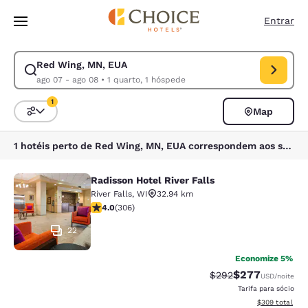
Carregamento concluído
Pular Para Conteúdo Principal
Entrar
Red Wing, MN, EUA
Modificar pesquisa para Red Wing, MN, EUA. Data de check-in ago 07, 
ago 07 - ago 08
•
1 quarto, 1 hóspede
1
Map
Classificar e filtrar
1 filtro atualmente selecionado
1 hotéis perto de Red Wing, MN, EUA correspondem aos seus filtros
Radisson Hotel River Falls
Radisson Hotel River Falls
River Falls
,
WI
32.94 km
classificação 3.95 estrelas. Bom. 306 avaliações
4.0
(
306
)
22
Economize 5%
$277
Tarifa anterior “tach
Tarifa com desc
$292
USD
/noite
Tarifa para sócio
Exibir detalhes
$309
total