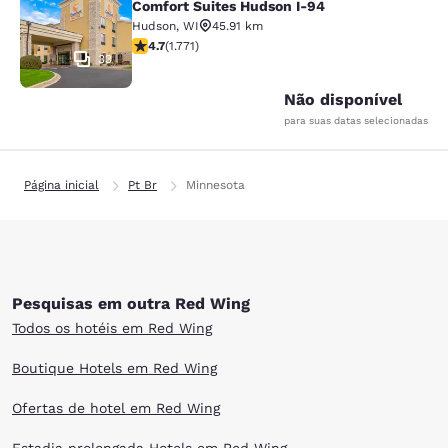
Comfort Suites Hudson I-94
Hudson
,
WI
45.91 km
classificação 4.69 estrelas. Excepcional. 1771 avaliaç
4.7
(
1.771
)
33
Não disponível
para suas datas selecionadas
Página inicial
Pt Br
Minnesota
Pesquisas em outra Red Wing
Todos os hotéis em Red Wing
Boutique Hotels em Red Wing
Ofertas de hotel em Red Wing