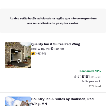
Abaixo estão hotéis adicionais na região que não correspondem
aos seus critérios de pesquisa exatos.
Quality Inn & Suites Red Wing
Quality Inn & Suites Red Wing
Red Wing
,
MN
1.89 km
classificação 3.94 estrelas. Bom. 330 avaliações
3.9
(
330
)
22
Economize 10%
$161
Tarifa anterior “tac
Tarifa com des
$179
USD
/noite
Tarifa para sócio
Exibir detalhe
$177
total
Country Inn & Suites by Radisson, Red
Country Inn & Suites by Radisson, 
Wing, MN