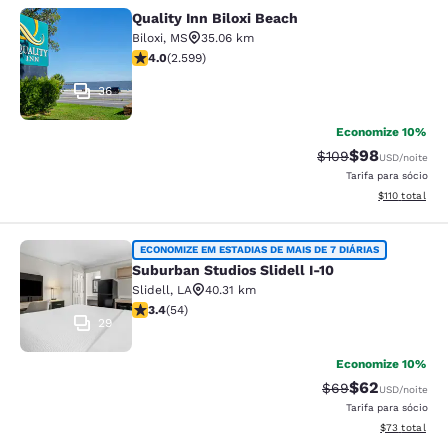
Quality Inn Biloxi Beach
Quality Inn Biloxi Beach
Biloxi
,
MS
35.06 km
classificação 3.95 estrelas. Bom. 2599 avaliações
4.0
(
2.599
)
36
Economize 10%
$98
Tarifa anterior “ta
Tarifa com de
$109
USD
/noite
Tarifa para sócio
Exibir detalhe
$110
total
Suburban Studios Slidell I-10
ECONOMIZE EM ESTADIAS DE MAIS DE 7 DIÁRIAS
Suburban Studios Slidell I-10
Slidell
,
LA
40.31 km
classificação 3.37 estrelas. Bom. 54 avaliações
3.4
(
54
)
29
Economize 10%
$62
Tarifa anterior “t
Tarifa com de
$69
USD
/noite
Tarifa para sócio
Exibir detalhe
$73
total