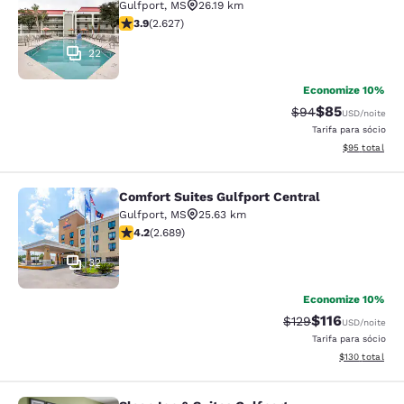
Gulfport
,
MS
26.19 km
classificação 3.93 estrelas. Bom. 2627 avaliações
3.9
(
2.627
)
22
Economize 10%
$85
Tarifa anterior “t
Tarifa com de
$94
USD
/noite
Tarifa para sócio
Exibir detalhe
$95
total
Comfort Suites Gulfport Central
Comfort Suites Gulfport Central
Gulfport
,
MS
25.63 km
classificação 4.15 estrelas. Muito bom. 2689 avaliaçõe
4.2
(
2.689
)
32
Economize 10%
$116
Tarifa anterior “tac
Tarifa com des
$129
USD
/noite
Tarifa para sócio
Exibir detalhe
$130
total