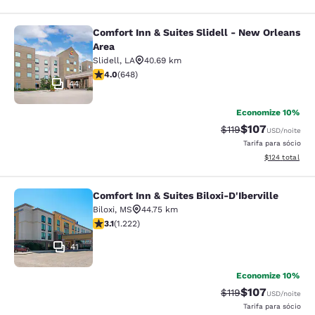
Comfort Inn & Suites Slidell - New Orleans
Comfort Inn & Suites Slidell - New 
Area
Slidell
,
LA
40.69 km
classificação 4.02 estrelas. Muito bom. 648 avaliações
4.0
(
648
)
44
Economize 10%
$107
Tarifa anterior “tac
Tarifa com des
$119
USD
/noite
Tarifa para sócio
Exibir detalhe
$124
total
Comfort Inn & Suites Biloxi-D'Iberville
Comfort Inn & Suites Biloxi-D'Ibervil
Biloxi
,
MS
44.75 km
classificação 3.12 estrelas. Bom. 1222 avaliações
3.1
(
1.222
)
41
Economize 10%
$107
Tarifa anterior “tac
Tarifa com des
$119
USD
/noite
Tarifa para sócio