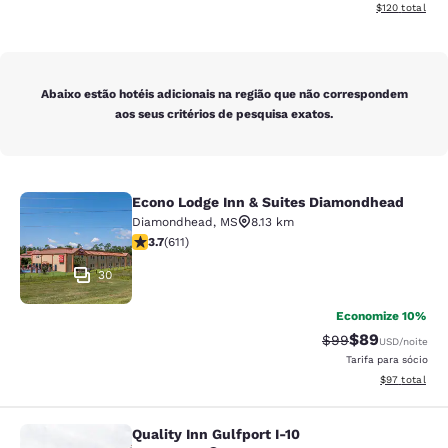
Exibir detalhe
$120
total
Abaixo estão hotéis adicionais na região que não correspondem
aos seus critérios de pesquisa exatos.
Econo Lodge Inn & Suites Diamondhead
Econo Lodge Inn & Suites Diamondh
Diamondhead
,
MS
8.13 km
classificação 3.73 estrelas. Bom. 611 avaliações
3.7
(
611
)
30
Economize 10%
$89
Tarifa anterior “t
Tarifa com de
$99
USD
/noite
Tarifa para sócio
Exibir detalhe
$97
total
Quality Inn Gulfport I-10
Quality Inn Gulfport I-10