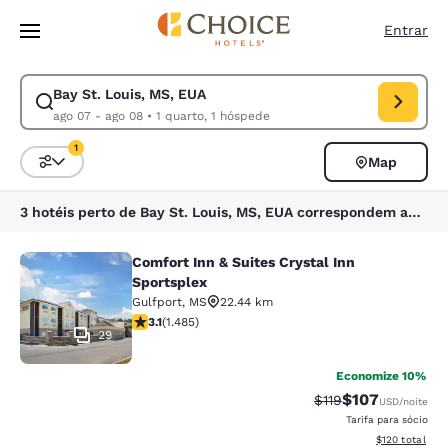
Carregamento concluído
Pular Para Conteúdo Principal
Entrar
Bay St. Louis, MS, EUA
Modificar pesquisa para Bay St. Louis, MS, EUA. Data de check-in ago 
ago 07 - ago 08
•
1 quarto, 1 hóspede
1
Map
Classificar e filtrar
1 filtro atualmente selecionado
3 hotéis perto de Bay St. Louis, MS, EUA correspondem aos seus filtros
Comfort Inn & Suites Crystal Inn
Comfort Inn & Suites Crystal Inn Sp
Sportsplex
Gulfport
,
MS
22.44 km
classificação 3.15 estrelas. Bom. 1485 avaliações
3.1
(
1.485
)
29
Economize 10%
$107
Tarifa anterior “tac
Tarifa com des
$119
USD
/noite
Tarifa para sócio
Exibir detalhe
$120
total