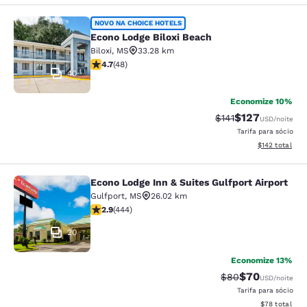
Econo Lodge Biloxi Beach
NOVO NA CHOICE HOTELS
Econo Lodge Biloxi Beach
Biloxi
,
MS
33.28 km
classificação 4.73 estrelas. Excepcional. 48 avaliaçõe
4.7
(
48
)
40
Economize 10%
$127
Tarifa anterior “tac
Tarifa com des
$141
USD
/noite
Tarifa para sócio
Exibir detalhe
$142
total
Econo Lodge Inn & Suites Gulfport Airport
Econo Lodge Inn & Suites Gulfport A
Gulfport
,
MS
26.02 km
classificação 2.9 estrelas. Razoável. 444 avaliações
2.9
(
444
)
20
Economize 13%
$70
Tarifa anterior “t
Tarifa com de
$80
USD
/noite
Tarifa para sócio
Exibir detalhe
$78
total