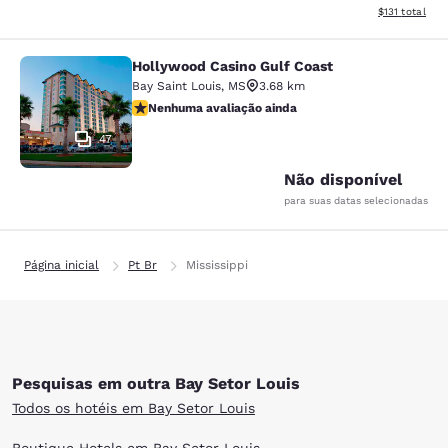
Exibir detalhe
$131
total
Hollywood Casino Gulf Coast
Hollywood Casino Gulf Coast
Bay Saint Louis
,
MS
3.68 km
Nenhuma avaliação ainda
Nenhuma avaliação ainda
47
Não disponível
para suas datas selecionadas
Página inicial
Pt Br
Mississippi
Pesquisas em outra Bay Setor Louis
Todos os hotéis em Bay Setor Louis