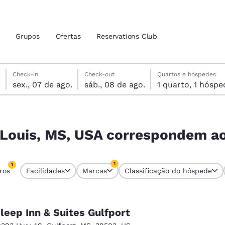
Grupos
Ofertas
Reservations Club
sexta-feira, 7 de agosto
sábado, 8 de agosto
sábado, 8 de agosto data de check-out selecionada
sexta-feira, 7 de agosto data do check-in selecionada
Check-in
Check-out
Quartos e hóspedes
sex., 07 de ago.
sáb., 08 de ago.
1 quarto, 1 hós
zação atuais
tina
ondem aos seus filtros
 idioma de sua preferência
t Louis, MS, USA correspondem ao
tes
Estados Unidos
América Lat
1
1
tros
Facilidades
Marcas
Classificação do hóspede
Español
Español
tro atualmente selecionado
1 filtro atualmente selecionado
atina
Latin America
Canada
English
English
leep Inn & Suites Gulfport