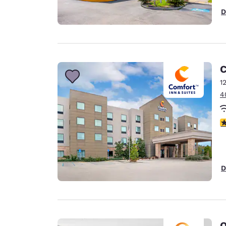
D
C
1
4
c
D
Q