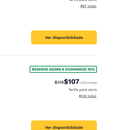
Exibir detalhes do total est
$97
total
Ver disponibilidade
RESERVE AGORA E ECONOMIZE 10%
$107
Tarifa anterior “tachada”:
Tarifa com desconto:
$119
USD
/noite
Tarifa para sócio
Exibir detalhes do total esti
$120
total
Ver disponibilidade