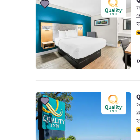
7
4
c
D
Q
2
3
c