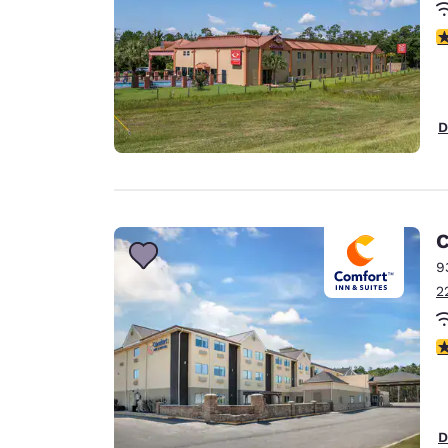
c
D
C
9
2
c
D