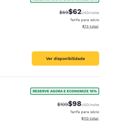
$62
Tarifa anterior “tachada”:
Tarifa com desconto:
$69
USD
/noite
Tarifa para sócio
Exibir detalhes do total est
$73
total
Ver disponibilidade
RESERVE AGORA E ECONOMIZE 10%
$98
Tarifa anterior “tachada”:
Tarifa com desconto:
$109
USD
/noite
Tarifa para sócio
Exibir detalhes do total esti
$110
total