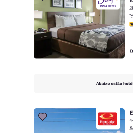
1
Canada
Français
2
Europa
c
Deutschla
Deutsch
Spain
D
English
Ireland
English
Abaixo estão hoté
United Ki
English
Ásia-Pacífico
E
Australia
4
English
8