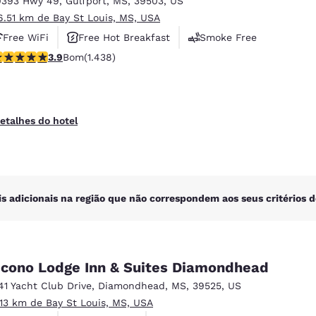
0393 Hwy 49
,
Gulfport
,
MS
,
39503
,
US
México
Mexico
Español
English
6.51 km de Bay St Louis, MS, USA
Free WiFi
Free Hot Breakfast
Smoke Free
lassificação 3.85 estrelas. Bom. 1438 avaliações
3.9
Bom
(1.438)
nd
Germany
España
English
Español
France
France
etalhes do hotel
Français
English
Italia
Italy
Italiano
English
is adicionais na região que não correspondem aos seus critérios d
ngdom
cono Lodge Inn & Suites Diamondhead
India
New Zealan
41 Yacht Club Drive
,
Diamondhead
,
MS
,
39525
,
US
English
English
.13 km de Bay St Louis, MS, USA