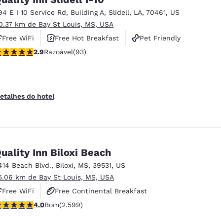
94 E I 10 Service Rd
,
Building A
,
Slidell
,
LA
,
70461
,
US
0.37 km de Bay St Louis, MS, USA
Free WiFi
Free Hot Breakfast
Pet Friendly
lassificação 2.91 estrelas. Razoável. 93 avaliações
2.9
Razoável
(93)
etalhes do hotel
uality Inn Biloxi Beach
414 Beach Blvd.
,
Biloxi
,
MS
,
39531
,
US
5.06 km de Bay St Louis, MS, USA
Free WiFi
Free Continental Breakfast
lassificação 3.95 estrelas. Bom. 2599 avaliações
4.0
Bom
(2.599)
Free Hot Breakfast