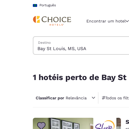
Carregamento concluído
Pular Para Conteúdo Principal
Português
Encontrar um hotel
Pesquisar hotéis
Destino
Região e locali
América La
Português
1 hotéis perto de Bay St Louis, MS, USA corresp
Selecione o
1 hotéis perto de Bay S
Américas
United Sta
Classificar por
Relevância
Todos os fil
English
1 fil
América L
Português
S