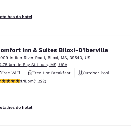
etalhes do hotel
omfort Inn & Suites Biloxi-D'Iberville
2009 Indian River Road
,
Biloxi
,
MS
,
39540
,
US
4.75 km de Bay St Louis, MS, USA
Free WiFi
Free Hot Breakfast
Outdoor Pool
lassificação 3.12 estrelas. Bom. 1222 avaliações
3.1
Bom
(1.222)
etalhes do hotel