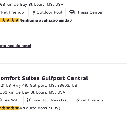
.68 km de Bay St Louis, MS, USA
Pet Friendly
Outdoor Pool
Fitness Center
enhuma avaliação ainda
Nenhuma avaliação ainda
0
etalhes do hotel
omfort Suites Gulfport Central
121 US Hwy 49
,
Gulfport
,
MS
,
39503
,
US
5.63 km de Bay St Louis, MS, USA
Free WiFi
Free Hot Breakfast
Pet Friendly
lassificação 4.15 estrelas. Muito bom. 2689 avaliações
4.2
Muito bom
(2.689)