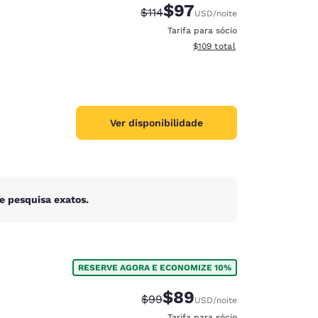
$97
Tarifa anterior “tachada”:
Tarifa com desconto:
$114
USD
/noite
Tarifa para sócio
Exibir detalhes do total esti
$109
total
Ver disponibilidade
e pesquisa exatos.
RESERVE AGORA E ECONOMIZE 10%
d
$89
Tarifa anterior “tachada”:
Tarifa com desconto:
$99
USD
/noite
Tarifa para sócio