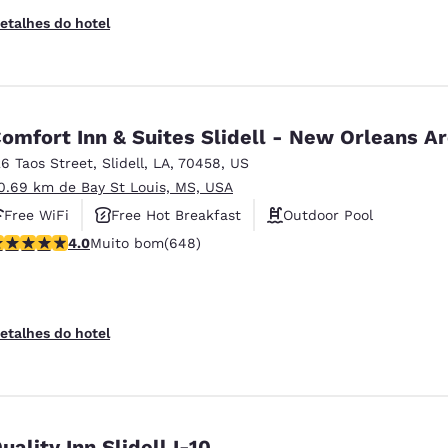
etalhes do hotel
omfort Inn & Suites Slidell - New Orleans A
26 Taos Street
,
Slidell
,
LA
,
70458
,
US
0.69 km de Bay St Louis, MS, USA
Free WiFi
Free Hot Breakfast
Outdoor Pool
lassificação 4.02 estrelas. Muito bom. 648 avaliações
4.0
Muito bom
(648)
etalhes do hotel
uality Inn Slidell I-10