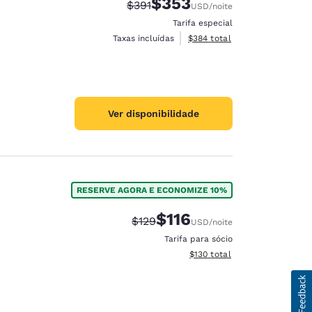
$353
Tarifa anterior “tachada”:
Tarifa com desconto:
$391
USD
/noite
Tarifa especial
Exibir detalhes do total esti
Taxas incluídas
$384
total
Ver disponibilidade
RESERVE AGORA E ECONOMIZE 10%
$116
Tarifa anterior “tachada”:
Tarifa com desconto:
$129
USD
/noite
Tarifa para sócio
Exibir detalhes do total esti
$130
total