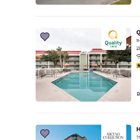
Q
9
2
c
D
H
7