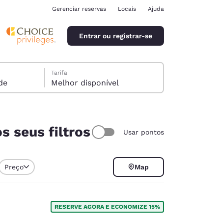
Gerenciar reservas
Locais
Ajuda
Entrar ou registrar-se
Tarifa
pede
Melhor disponível
s seus filtros
Usar pontos
ina
Preço
Map
RESERVE AGORA E ECONOMIZE 15%