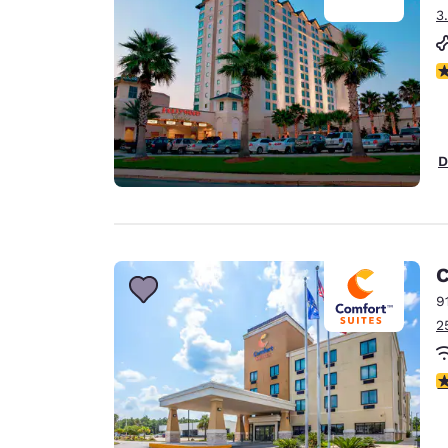
3
N
D
C
9
2
c