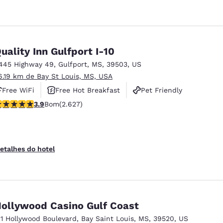
uality Inn Gulfport I-10
445 Highway 49
,
Gulfport
,
MS
,
39503
,
US
6.19 km de Bay St Louis, MS, USA
Free WiFi
Free Hot Breakfast
Pet Friendly
lassificação 3.93 estrelas. Bom. 2627 avaliações
3.9
Bom
(2.627)
etalhes do hotel
ollywood Casino Gulf Coast
11 Hollywood Boulevard
,
Bay Saint Louis
,
MS
,
39520
,
US