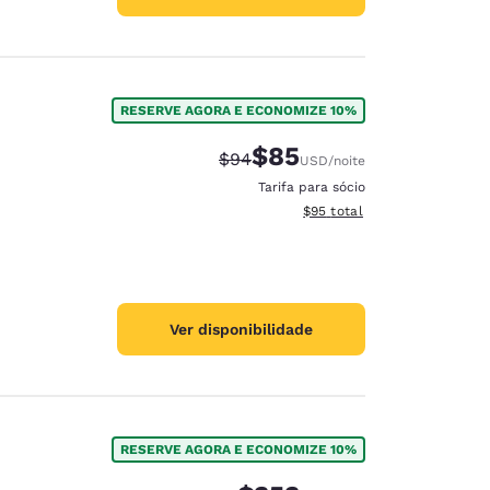
RESERVE AGORA E ECONOMIZE 10%
$85
Tarifa anterior “tachada”:
Tarifa com desconto:
$94
USD
/noite
Tarifa para sócio
Exibir detalhes do total est
$95
total
Ver disponibilidade
RESERVE AGORA E ECONOMIZE 10%