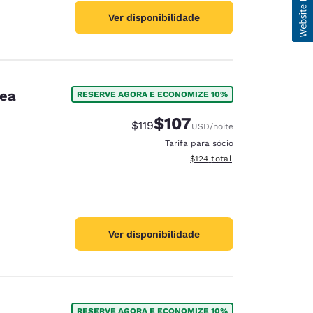
Ver disponibilidade
rea
RESERVE AGORA E ECONOMIZE 10%
$107
Tarifa anterior “tachada”:
Tarifa com desconto:
$119
USD
/noite
Tarifa para sócio
Exibir detalhes do total esti
$124
total
Ver disponibilidade
RESERVE AGORA E ECONOMIZE 10%