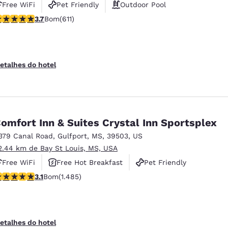
Free WiFi
Pet Friendly
Outdoor Pool
lassificação 3.73 estrelas. Bom. 611 avaliações
3.7
Bom
(611)
etalhes do hotel
omfort Inn & Suites Crystal Inn Sportsplex
379 Canal Road
,
Gulfport
,
MS
,
39503
,
US
2.44 km de Bay St Louis, MS, USA
Free WiFi
Free Hot Breakfast
Pet Friendly
lassificação 3.15 estrelas. Bom. 1485 avaliações
3.1
Bom
(1.485)
etalhes do hotel