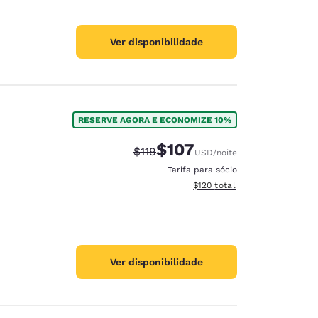
Ver disponibilidade
RESERVE AGORA E ECONOMIZE 10%
$107
Tarifa anterior “tachada”:
Tarifa com desconto:
$119
USD
/noite
Tarifa para sócio
Exibir detalhes do total esti
$120
total
Ver disponibilidade