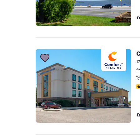
D
C
1
4
c
D