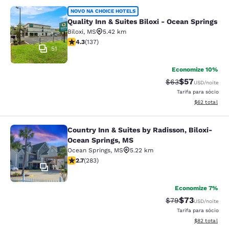
Quality Inn & Suites Biloxi - Ocean 
NOVO NA CHOICE HOTELS
Quality Inn & Suites Biloxi - Ocean Springs
Biloxi
,
MS
5.42 km
classificação 4.25 estrelas. Excelente. 137 avaliações
4.3
(
137
)
51
Economize 10%
$57
Tarifa anterior “t
Tarifa com de
$63
USD
/noite
Tarifa para sócio
Exibir detalhe
$62
total
Country Inn & Suites by Radisson, Biloxi-
Country Inn & Suites by Radisson, B
Ocean Springs, MS
Ocean Springs
,
MS
5.22 km
classificação 2.71 estrelas. Razoável. 283 avaliações
2.7
(
283
)
11
Economize 7%
$73
Tarifa anterior “t
Tarifa com de
$79
USD
/noite
Tarifa para sócio
Exibir detalhe
$82
total