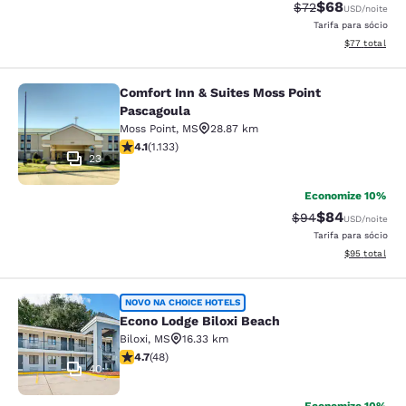
$68
Tarifa anterior “t
Tarifa com de
$72
USD
/noite
Tarifa para sócio
Exibir detalhe
$77
total
Comfort Inn & Suites Moss Point
Comfort Inn & Suites Moss Point Pa
Pascagoula
Moss Point
,
MS
28.87 km
classificação 4.09 estrelas. Muito bom. 1133 avaliaçõe
4.1
(
1.133
)
23
Economize 10%
$84
Tarifa anterior “t
Tarifa com de
$94
USD
/noite
Tarifa para sócio
Exibir detalhe
$95
total
Econo Lodge Biloxi Beach
NOVO NA CHOICE HOTELS
Econo Lodge Biloxi Beach
Biloxi
,
MS
16.33 km
classificação 4.73 estrelas. Excepcional. 48 avaliaçõe
4.7
(
48
)
40