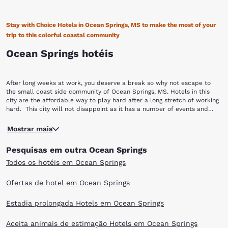
Stay with Choice Hotels in Ocean Springs, MS to make the most of your
trip to this colorful coastal community
Ocean Springs hotéis
After long weeks at work, you deserve a break so why not escape to
the small coast side community of Ocean Springs, MS. Hotels in this
city are the affordable way to play hard after a long stretch of working
hard. This city will not disappoint as it has a number of events and
attractions throughout the year from arts and crafts to festivals
The most popular event that brings people from all over the nation to
featuring live music and whatever else you can think of to truly relax. If
Mostrar mais
this city is the famous Peter Anderson Arts and Crafts Festival.
you’re planning a trip to Mississippi, book with Choice Hotels in Ocean
Complete with arts, crafts, food and more, this festival was created to
Springs, MS to make the most of your time off.
Pesquisas em outra Ocean Springs
honor master potter, Peter Anderson and celebrate the city’s rich arts
community. The Mississippi Vietnam Veterans Memorial is another way
Todos os hotéis em Ocean Springs
to honor those who helped not only build the community of Ocean
Springs but protect the nation as well. Built in 1996, this beautiful black
Ofertas de hotel em Ocean Springs
granite memorial is a tribute to those who served in the Vietnam War.
Soak in more of the city’s history by taking the Ocean Springs Historical
Estadia prolongada Hotels em Ocean Springs
Walking Tour. Discover beautiful oak lined streets, period homes and
historic churches.
Of course, your trip wouldn’t be complete if your walking tour didn’t
Aceita animais de estimação Hotels em Ocean Springs