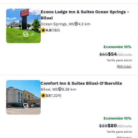
Econo Lodge Inn & Suites Ocean Springs -
Econo Lodge Inn & Suites Ocean Spri
Biloxi
Ocean Springs
,
MS
4.3 km
classificação 4.03 estrelas. Muito bom. 180 avaliações
4.0
(
180
)
41
Economize 10%
$54
Tarifa anterior “t
Tarifa com de
$60
USD
/noite
Tarifa para sócio
Exibir detalhe
$59
total
Comfort Inn & Suites Biloxi-D'Iberville
Comfort Inn & Suites Biloxi-D'Ibervil
Biloxi
,
MS
8.38 km
classificação 3.11 estrelas. Bom. 1224 avaliações
3.1
(
1.224
)
41
Economize 10%
$80
Tarifa anterior “t
Tarifa com de
$89
USD
/noite
Tarifa para sócio
Exibir detalhe
$90
total