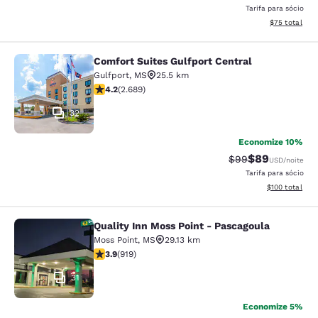
Tarifa para sócio
Exibir detalhe
$75
total
Comfort Suites Gulfport Central
Comfort Suites Gulfport Central
Gulfport
,
MS
25.5 km
classificação 4.15 estrelas. Muito bom. 2689 avaliaçõe
4.2
(
2.689
)
32
Economize 10%
$89
Tarifa anterior “t
Tarifa com de
$99
USD
/noite
Tarifa para sócio
Exibir detalhe
$100
total
Quality Inn Moss Point - Pascagoula
Quality Inn Moss Point - Pascagoul
Moss Point
,
MS
29.13 km
classificação 3.88 estrelas. Bom. 919 avaliações
3.9
(
919
)
31
Economize 5%