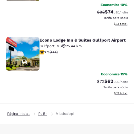
Economize 10%
$74
Tarifa anterior “t
Tarifa com de
$82
USD
/noite
Tarifa para sócio
Exibir detalhe
$83
total
Econo Lodge Inn & Suites Gulfport Airport
Econo Lodge Inn & Suites Gulfport A
Gulfport
,
MS
25.44 km
classificação 2.9 estrelas. Razoável. 444 avaliações
2.9
(
444
)
20
Economize 15%
$62
Tarifa anterior “t
Tarifa com de
$72
USD
/noite
Tarifa para sócio
Exibir detalhe
$69
total
Página inicial
Pt Br
Mississippi