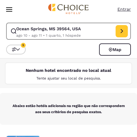
Carregamento concluído
Pular Para Conteúdo Principal
Entrar
Ocean Springs, MS 39564, USA
Modificar pesquisa para Ocean Springs, MS 39564, USA. Data de check-i
ago 10 - ago 11
•
1 quarto, 1 hóspede
5
Map
Classificar e filtrar
5 filtros atualmente selecionados
Nenhum hotel encontrado no local atual
Tente ajustar seu local de pesquisa.
Abaixo estão hotéis adicionais na região que não correspondem
aos seus critérios de pesquisa exatos.