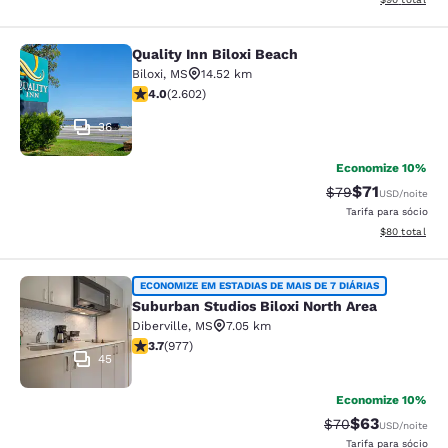
Quality Inn Biloxi Beach
Quality Inn Biloxi Beach
Biloxi
,
MS
14.52 km
classificação 3.95 estrelas. Bom. 2602 avaliações
4.0
(
2.602
)
36
Economize 10%
$71
Tarifa anterior “t
Tarifa com de
$79
USD
/noite
Tarifa para sócio
Exibir detalhe
$80
total
Suburban Studios Biloxi North Area
ECONOMIZE EM ESTADIAS DE MAIS DE 7 DIÁRIAS
Suburban Studios Biloxi North Area
Diberville
,
MS
7.05 km
classificação 3.72 estrelas. Bom. 977 avaliações
3.7
(
977
)
45
Economize 10%
$63
Tarifa anterior “t
Tarifa com de
$70
USD
/noite
Tarifa para sócio