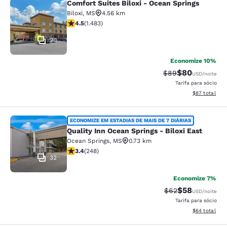
Comfort Suites Biloxi - Ocean Springs
Comfort Suites Biloxi - Ocean Sprin
Biloxi
,
MS
4.56 km
classificação 4.45 estrelas. Excelente. 1483 avaliaçõe
4.5
(
1.483
)
20
Economize 10%
$80
Tarifa anterior “t
Tarifa com de
$89
USD
/noite
Tarifa para sócio
Exibir detalhe
$87
total
Quality Inn Ocean Springs - Biloxi E
ECONOMIZE EM ESTADIAS DE MAIS DE 7 DIÁRIAS
Quality Inn Ocean Springs - Biloxi East
Ocean Springs
,
MS
0.73 km
classificação 3.41 estrelas. Bom. 248 avaliações
3.4
(
248
)
32
Economize 7%
$58
Tarifa anterior “t
Tarifa com de
$62
USD
/noite
Tarifa para sócio
Exibir detalhe
$64
total