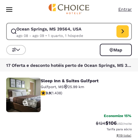
Carregamento concluído
Pular Para Conteúdo Principal
Entrar
Ocean Springs, MS 39564, USA
Modificar pesquisa para Ocean Springs, MS 39564, USA. Data de check-
ago 08 - ago 09
•
1 quarto, 1 hóspede
Map
Classificar e filtrar
17 Oferta e desconto hotéis perto de Ocean Springs, MS 39564, USA
Sleep Inn & Suites Gulfport
Sleep Inn & Suites Gulfport
Gulfport
,
MS
25.99 km
classificação 3.85 estrelas. Bom. 1438 avaliações
3.9
(
1.438
)
29
Economize 15%
$106
Tarifa anterior “tac
Tarifa com des
$124
USD
/noite
Tarifa para sócio
Exibir detalhe
$119
total