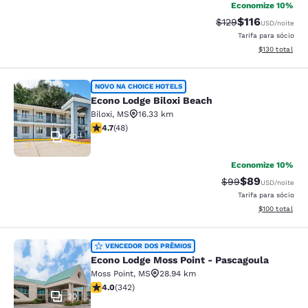
Economize 10%
$116
Tarifa anterior “tac
Tarifa com des
$129
USD
/noite
Tarifa para sócio
Exibir detalhe
$130
total
Econo Lodge Biloxi Beach
NOVO NA CHOICE HOTELS
Econo Lodge Biloxi Beach
Biloxi
,
MS
16.33 km
classificação 4.73 estrelas. Excepcional. 48 avaliaçõe
4.7
(
48
)
40
Economize 10%
$89
Tarifa anterior “t
Tarifa com de
$99
USD
/noite
Tarifa para sócio
Exibir detalhe
$100
total
Econo Lodge Moss Point - Pascagou
VENCEDOR DOS PRÊMIOS
Econo Lodge Moss Point - Pascagoula
Moss Point
,
MS
28.94 km
classificação 4.05 estrelas. Muito bom. 342 avaliações
4.0
(
342
)
30