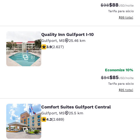
$88
Tarifa anterior “t
Tarifa com de
$98
USD
/noite
Tarifa para sócio
Exibir detalhe
$99
total
Quality Inn Gulfport I-10
Quality Inn Gulfport I-10
Gulfport
,
MS
25.46 km
classificação 3.93 estrelas. Bom. 2627 avaliações
3.9
(
2.627
)
22
Economize 10%
$85
Tarifa anterior “t
Tarifa com de
$94
USD
/noite
Tarifa para sócio
Exibir detalhe
$95
total
Comfort Suites Gulfport Central
Comfort Suites Gulfport Central
Gulfport
,
MS
25.5 km
classificação 4.15 estrelas. Muito bom. 2689 avaliaçõe
4.2
(
2.689
)
32