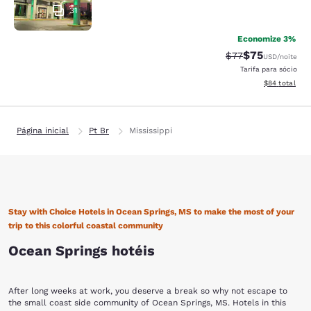
31
Economize 3%
$75
Tarifa anterior “t
Tarifa com de
$77
USD
/noite
Tarifa para sócio
Exibir detalhe
$84
total
Página inicial
Pt Br
Mississippi
Stay with Choice Hotels in Ocean Springs, MS to make the most of your
trip to this colorful coastal community
Ocean Springs hotéis
After long weeks at work, you deserve a break so why not escape to
the small coast side community of Ocean Springs, MS. Hotels in this