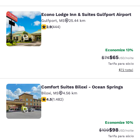
Econo Lodge Inn & Suites Gulfport Airport
Econo Lodge Inn & Suites Gulfport A
Gulfport
,
MS
25.44 km
classificação 2.9 estrelas. Razoável. 444 avaliações
2.9
(
444
)
20
Economize 13%
$65
Tarifa anterior “t
Tarifa com de
$74
USD
/noite
Tarifa para sócio
Exibir detalhe
$72
total
Comfort Suites Biloxi - Ocean Springs
Comfort Suites Biloxi - Ocean Sprin
Biloxi
,
MS
4.56 km
classificação 4.45 estrelas. Excelente. 1482 avaliaçõe
4.5
(
1.482
)
20
Economize 10%
$98
Tarifa anterior “ta
Tarifa com de
$109
USD
/noite
Tarifa para sócio