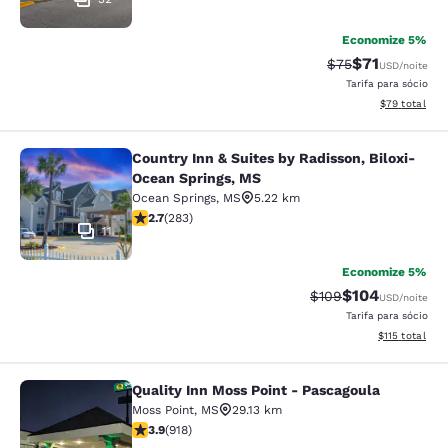
Economize 5%
$71
Tarifa anterior “t
Tarifa com de
$75
USD
/noite
Tarifa para sócio
Exibir detalhe
$79
total
Country Inn & Suites by Radisson, Biloxi-
Country Inn & Suites by Radisson, B
Ocean Springs, MS
Ocean Springs
,
MS
5.22 km
classificação 2.71 estrelas. Razoável. 283 avaliações
2.7
(
283
)
11
Economize 5%
$104
Tarifa anterior “tac
Tarifa com des
$109
USD
/noite
Tarifa para sócio
Exibir detalhe
$115
total
Quality Inn Moss Point - Pascagoula
Quality Inn Moss Point - Pascagoul
Moss Point
,
MS
29.13 km
classificação 3.88 estrelas. Bom. 918 avaliações
3.9
(
918
)