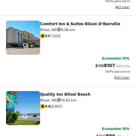
Tarifa para sócio
Exibir detalhe
$63
total
Comfort Inn & Suites Biloxi-D'Iberville
Comfort Inn & Suites Biloxi-D'Ibervil
Biloxi
,
MS
8.38 km
classificação 3.12 estrelas. Bom. 1222 avaliações
3.1
(
1.222
)
41
Economize 10%
$107
Tarifa anterior “tac
Tarifa com des
$119
USD
/noite
Tarifa para sócio
Exibir detalhe
$120
total
Quality Inn Biloxi Beach
Quality Inn Biloxi Beach
Biloxi
,
MS
14.52 km
classificação 3.95 estrelas. Bom. 2601 avaliações
4.0
(
2.601
)
36
Economize 10%
$98
Tarifa anterior “ta
Tarifa com de