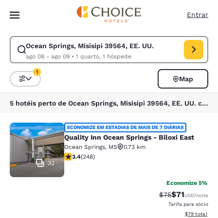
Carregamento concluído
Pular Para Conteúdo Principal
Entrar
Ocean Springs, Misisipi 39564, EE. UU.
Modificar pesquisa para Ocean Springs, Misisipi 39564, EE. UU.. Data d
ago 08 - ago 09
•
1 quarto, 1 hóspede
1
Map
Classificar e filtrar
1 filtro atualmente selecionado
5 hotéis perto de Ocean Springs, Misisipi 39564, EE. UU. correspondem aos seus filtros
Quality Inn Ocean Springs - Biloxi E
ECONOMIZE EM ESTADIAS DE MAIS DE 7 DIÁRIAS
Quality Inn Ocean Springs - Biloxi East
Ocean Springs
,
MS
0.73 km
classificação 3.41 estrelas. Bom. 248 avaliações
3.4
(
248
)
32
Economize 5%
$71
Tarifa anterior “t
Tarifa com de
$75
USD
/noite
Tarifa para sócio
Exibir detalhe
$79
total