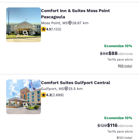
Comfort Inn & Suites Moss Point
Comfort Inn & Suites Moss Point Pa
Pascagoula
Moss Point
,
MS
28.87 km
classificação 4.09 estrelas. Muito bom. 1133 avaliaçõe
4.1
(
1.133
)
23
Economize 10%
$88
Tarifa anterior “t
Tarifa com de
$98
USD
/noite
Tarifa para sócio
Exibir detalhe
$99
total
Comfort Suites Gulfport Central
Comfort Suites Gulfport Central
Gulfport
,
MS
25.5 km
classificação 4.15 estrelas. Muito bom. 2689 avaliaçõe
4.2
(
2.689
)
32
Economize 10%
$116
Tarifa anterior “tac
Tarifa com des
$129
USD
/noite
Tarifa para sócio
Exibir detalhe
$130
total