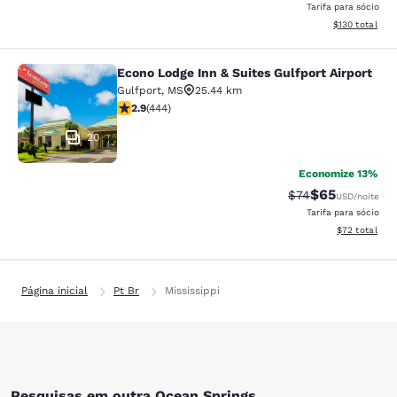
Tarifa para sócio
Exibir detalhe
$130
total
Econo Lodge Inn & Suites Gulfport Airport
Econo Lodge Inn & Suites Gulfport A
Gulfport
,
MS
25.44 km
classificação 2.9 estrelas. Razoável. 444 avaliações
2.9
(
444
)
20
Economize 13%
$65
Tarifa anterior “t
Tarifa com de
$74
USD
/noite
Tarifa para sócio
Exibir detalhe
$72
total
Página inicial
Pt Br
Mississippi
Pesquisas em outra Ocean Springs