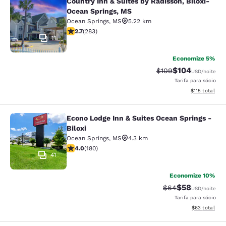
Country Inn & Suites by Radisson, Biloxi-
Country Inn & Suites by Radisson, B
Ocean Springs, MS
Ocean Springs
,
MS
5.22 km
classificação 2.71 estrelas. Razoável. 283 avaliações
2.7
(
283
)
11
Economize 5%
$104
Tarifa anterior “tac
Tarifa com des
$109
USD
/noite
Tarifa para sócio
Exibir detalhe
$115
total
Econo Lodge Inn & Suites Ocean Springs -
Econo Lodge Inn & Suites Ocean Spri
Biloxi
Ocean Springs
,
MS
4.3 km
classificação 4.03 estrelas. Muito bom. 180 avaliações
4.0
(
180
)
41
Economize 10%
$58
Tarifa anterior “t
Tarifa com de
$64
USD
/noite
Tarifa para sócio
Exibir detalhe
$63
total