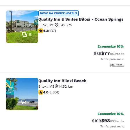
Quality Inn & Suites Biloxi - Ocean 
NOVO NA CHOICE HOTELS
Quality Inn & Suites Biloxi - Ocean Springs
Biloxi
,
MS
5.42 km
classificação 4.25 estrelas. Excelente. 137 avaliações
4.3
(
137
)
51
Economize 10%
$77
Tarifa anterior “t
Tarifa com de
$85
USD
/noite
Tarifa para sócio
Exibir detalhe
$83
total
Quality Inn Biloxi Beach
Quality Inn Biloxi Beach
Biloxi
,
MS
14.52 km
classificação 3.95 estrelas. Bom. 2601 avaliações
4.0
(
2.601
)
36
Economize 10%
$98
Tarifa anterior “ta
Tarifa com de
$109
USD
/noite
Tarifa para sócio