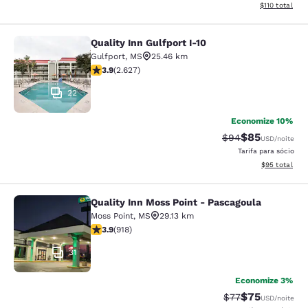
Exibir detalhe
$110
total
Quality Inn Gulfport I-10
Quality Inn Gulfport I-10
Gulfport
,
MS
25.46 km
classificação 3.93 estrelas. Bom. 2627 avaliações
3.9
(
2.627
)
22
Economize 10%
$85
Tarifa anterior “t
Tarifa com de
$94
USD
/noite
Tarifa para sócio
Exibir detalhe
$95
total
Quality Inn Moss Point - Pascagoula
Quality Inn Moss Point - Pascagoul
Moss Point
,
MS
29.13 km
classificação 3.88 estrelas. Bom. 918 avaliações
3.9
(
918
)
31
Economize 3%
$75
Tarifa anterior “t
Tarifa com de
$77
USD
/noite