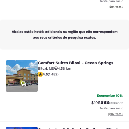
Tarifa para sócio
Exibir detalhe
$84
total
Abaixo estão hotéis adicionais na região que não correspondem
aos seus critérios de pesquisa exatos.
Comfort Suites Biloxi - Ocean Springs
Comfort Suites Biloxi - Ocean Sprin
Biloxi
,
MS
4.56 km
classificação 4.45 estrelas. Excelente. 1482 avaliaçõe
4.5
(
1.482
)
20
Economize 10%
$98
Tarifa anterior “ta
Tarifa com de
$109
USD
/noite
Tarifa para sócio
Exibir detalhe
$107
total