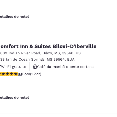
etalhes do hotel
omfort Inn & Suites Biloxi-D'Iberville
2009 Indian River Road
,
Biloxi
,
MS
,
39540
,
US
.38 km de Ocean Springs, MS 39564, EUA
Wi-Fi gratuito
Café da manhã quente cortesia
lassificação 3.12 estrelas. Bom. 1222 avaliações
3.1
Bom
(1.222)
Piscina externa
etalhes do hotel