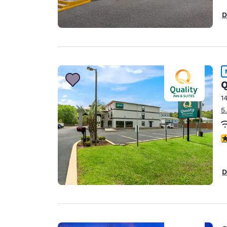
D
Q
1
5
c
D