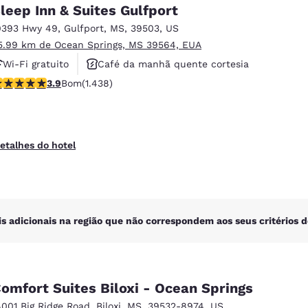
México
Mexico
leep Inn & Suites Gulfport
Español
English
0393 Hwy 49
,
Gulfport
,
MS
,
39503
,
US
5.99 km de Ocean Springs, MS 39564, EUA
Wi-Fi gratuito
Café da manhã quente cortesia
nd
Germany
España
English
Español
lassificação 3.85 estrelas. Bom. 1438 avaliações
3.9
Bom
(1.438)
Não fumante
France
France
Français
English
etalhes do hotel
Italia
Italy
Italiano
English
ngdom
is adicionais na região que não correspondem aos seus critérios d
India
New Zealan
English
English
omfort Suites Biloxi - Ocean Springs
4001 Big Ridge Road
,
Biloxi
,
MS
,
39532-8974
,
US