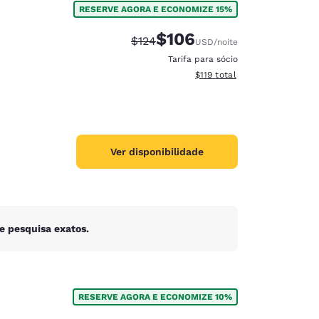
RESERVE AGORA E ECONOMIZE 15%
$106
Tarifa anterior “tachada”:
Tarifa com desconto:
$124
USD
/noite
Tarifa para sócio
Exibir detalhes do total esti
$119
total
Ver disponibilidade
e pesquisa exatos.
d
RESERVE AGORA E ECONOMIZE 10%