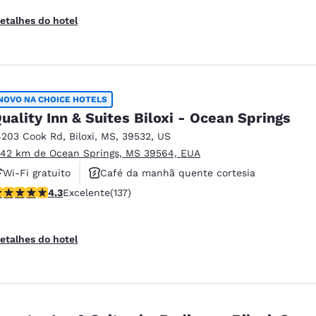
etalhes do hotel
NOVO NA CHOICE HOTELS
uality Inn & Suites Biloxi - Ocean Springs
4203 Cook Rd
,
Biloxi
,
MS
,
39532
,
US
.42 km de Ocean Springs, MS 39564, EUA
Wi-Fi gratuito
Café da manhã quente cortesia
lassificação 4.25 estrelas. Excelente. 137 avaliações
4.3
Excelente
(137)
Aceita animais de estimação
etalhes do hotel