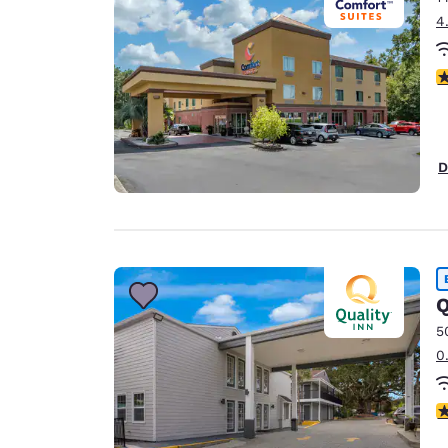
4
c
D
Q
5
0
c