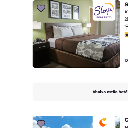
Canada
S
Français
1
Europa
2
Deutschla
Deutsch
c
Spain
English
D
Ireland
English
United Ki
English
Abaixo estão hoté
Ásia-Pacífico
Australia
English
C
1