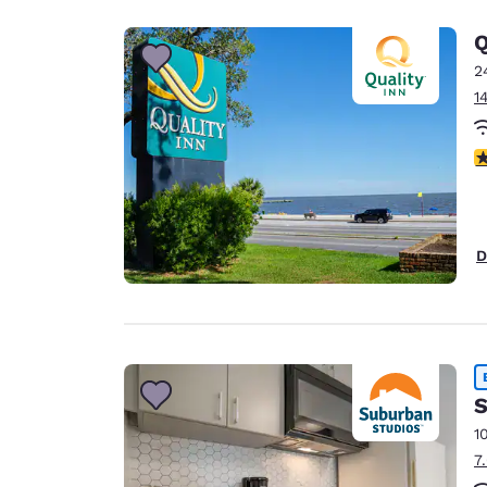
Q
2
1
c
D
S
1
7