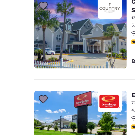
C
S
1
5
c
D
E
7
4
c