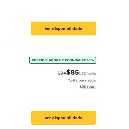
Ver disponibilidade
RESERVE AGORA E ECONOMIZE 10%
$85
Tarifa anterior “tachada”:
Tarifa com desconto:
$94
USD
/noite
Tarifa para sócio
Exibir detalhes do total est
$95
total
Ver disponibilidade