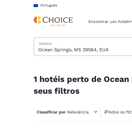
Carregamento concluído
Pular Para Conteúdo Principal
Português
Encontrar um hotel
Pesquisar hotéis
Destino
Região e locali
América La
Português
1 hotéis perto de Ocean Springs, MS 39564, EUA
Selecione o
1 hotéis perto de Ocea
Américas
seus filtros
United Sta
English
Classificar por
Relevância
Todos os fil
América L
1 fil
Português