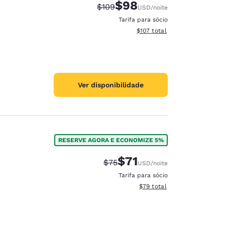
$98
Tarifa anterior “tachada”:
Tarifa com desconto:
$109
USD
/noite
Tarifa para sócio
Exibir detalhes do total esti
$107
total
Ver disponibilidade
RESERVE AGORA E ECONOMIZE 5%
$71
Tarifa anterior “tachada”:
Tarifa com desconto:
$75
USD
/noite
Tarifa para sócio
Exibir detalhes do total est
$79
total