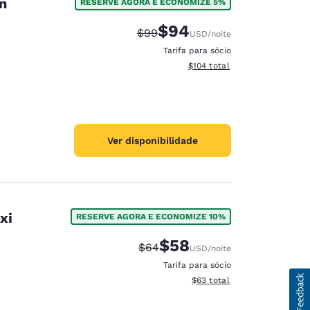
n
RESERVE AGORA E ECONOMIZE 5%
$94
Tarifa anterior “tachada”:
Tarifa com desconto:
$99
USD
/noite
Tarifa para sócio
Exibir detalhes do total esti
$104
total
Ver disponibilidade
xi
RESERVE AGORA E ECONOMIZE 10%
$58
Tarifa anterior “tachada”:
Tarifa com desconto:
$64
USD
/noite
Tarifa para sócio
Exibir detalhes do total est
$63
total