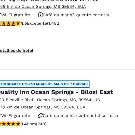
.56 km de Ocean Springs, MS 39564, EUA
Wi-Fi gratuito
Café da manhã quente cortesia
lassificação 4.45 estrelas. Excelente. 1482 avaliações
4.5
Excelente
(1.482)
Piscina externa
etalhes do hotel
ECONOMIZE EM ESTADIAS DE MAIS DE 7 DIÁRIAS
uality Inn Ocean Springs - Biloxi East
00 Bienville Blvd.
,
Ocean Springs
,
MS
,
39564
,
US
.73 km de Ocean Springs, MS 39564, EUA
Wi-Fi gratuito
Café da manhã continental cortesia
lassificação 3.41 estrelas. Bom. 248 avaliações
3.4
Bom
(248)
Café da manhã quente cortesia