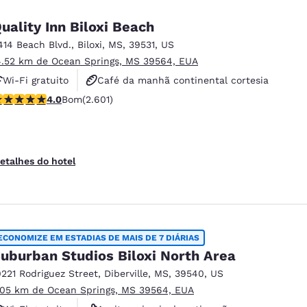
uality Inn Biloxi Beach
414 Beach Blvd.
,
Biloxi
,
MS
,
39531
,
US
4.52 km de Ocean Springs, MS 39564, EUA
Wi-Fi gratuito
Café da manhã continental cortesia
lassificação 3.95 estrelas. Bom. 2601 avaliações
4.0
Bom
(2.601)
Café da manhã quente cortesia
etalhes do hotel
ECONOMIZE EM ESTADIAS DE MAIS DE 7 DIÁRIAS
uburban Studios Biloxi North Area
0221 Rodriguez Street
,
Diberville
,
MS
,
39540
,
US
.05 km de Ocean Springs, MS 39564, EUA