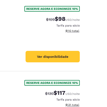
RESERVE AGORA E ECONOMIZE 10%
$98
Tarifa anterior “tachada”:
Tarifa com desconto:
$109
USD
/noite
Tarifa para sócio
Exibir detalhes do total esti
$110
total
Ver disponibilidade
RESERVE AGORA E ECONOMIZE 10%
$117
Tarifa anterior “tachada”:
Tarifa com desconto:
$130
USD
/noite
Tarifa para sócio
Exibir detalhes do total esti
$131
total