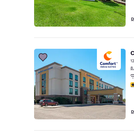
D
C
1
8
c
D