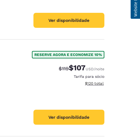
Ver disponibilidade
RESERVE AGORA E ECONOMIZE 10%
$107
Tarifa anterior “tachada”:
Tarifa com desconto:
$119
USD
/noite
Tarifa para sócio
Exibir detalhes do total esti
$120
total
Ver disponibilidade