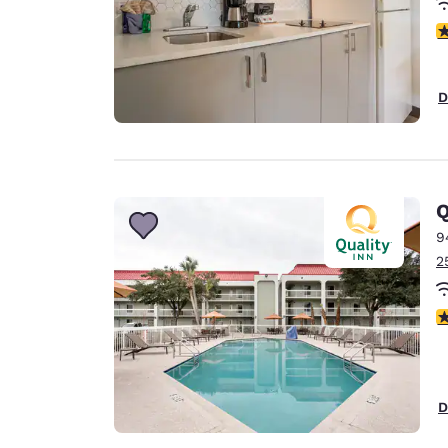
c
D
Q
9
2
c
D