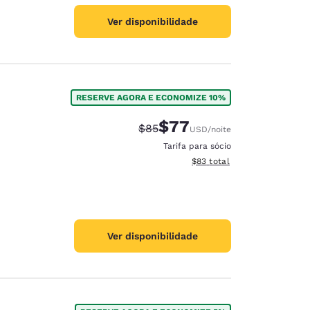
Ver disponibilidade
RESERVE AGORA E ECONOMIZE 10%
$77
Tarifa anterior “tachada”:
Tarifa com desconto:
$85
USD
/noite
Tarifa para sócio
Exibir detalhes do total est
$83
total
Ver disponibilidade