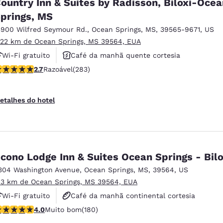
ountry Inn & Suites by Radisson, Biloxi-Ocea
prings, MS
3900 Wilfred Seymour Rd.
,
Ocean Springs
,
MS
,
39565-9671
,
US
.22 km de Ocean Springs, MS 39564, EUA
Wi-Fi gratuito
Café da manhã quente cortesia
lassificação 2.71 estrelas. Razoável. 283 avaliações
2.7
Razoável
(283)
Aceita animais de estimação
etalhes do hotel
cono Lodge Inn & Suites Ocean Springs - Bilo
304 Washington Avenue
,
Ocean Springs
,
MS
,
39564
,
US
.3 km de Ocean Springs, MS 39564, EUA
Wi-Fi gratuito
Café da manhã continental cortesia
lassificação 4.03 estrelas. Muito bom. 180 avaliações
4.0
Muito bom
(180)
Aceita animais de estimação