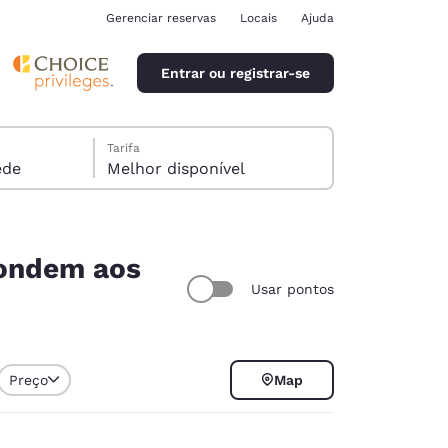
Gerenciar reservas
Locais
Ajuda
Entrar ou registrar-se
Tarifa
óspede
Melhor disponível
pondem aos
Usar pontos
ina
Preço
Map