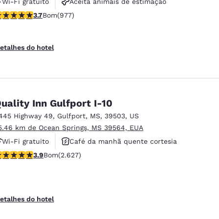
Wi-Fi gratuito
Aceita animais de estimação
lassificação 3.72 estrelas. Bom. 977 avaliações
3.7
Bom
(977)
Academia de ginástica
etalhes do hotel
uality Inn Gulfport I-10
445 Highway 49
,
Gulfport
,
MS
,
39503
,
US
5.46 km de Ocean Springs, MS 39564, EUA
Wi-Fi gratuito
Café da manhã quente cortesia
lassificação 3.93 estrelas. Bom. 2627 avaliações
3.9
Bom
(2.627)
Aceita animais de estimação
etalhes do hotel