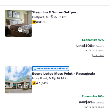
Sleep Inn & Suites Gulfport
Sleep Inn & Suites Gulfport
Gulfport
,
MS
25.99 km
classificação 3.85 estrelas. Bom. 1438 avaliações
3.9
(
1.438
)
29
Economize 15%
$106
Tarifa anterior “tac
Tarifa com des
$124
USD
/noite
Tarifa para sócio
Exibir detalhe
$119
total
Econo Lodge Moss Point - Pascagou
VENCEDOR DOS PRÊMIOS
Econo Lodge Moss Point - Pascagoula
Moss Point
,
MS
28.94 km
classificação 4.05 estrelas. Muito bom. 342 avaliações
4.0
(
342
)
30
Economize 10%
$63
Tarifa anterior “t
Tarifa com de
$70
USD
/noite
Tarifa para sócio