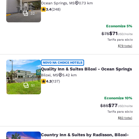
Ocean Springs
,
MS
0.73 km
classificação 3.41 estrelas. Bom. 248 avaliações
3.4
(
248
)
32
Economize 5%
$71
Tarifa anterior “t
Tarifa com de
$75
USD
/noite
Tarifa para sócio
Exibir detalhe
$79
total
Quality Inn & Suites Biloxi - Ocean 
NOVO NA CHOICE HOTELS
Quality Inn & Suites Biloxi - Ocean Springs
Biloxi
,
MS
5.42 km
classificação 4.25 estrelas. Excelente. 137 avaliações
4.3
(
137
)
51
Economize 10%
$77
Tarifa anterior “t
Tarifa com de
$85
USD
/noite
Tarifa para sócio
Exibir detalhe
$83
total
Country Inn & Suites by Radisson, Biloxi-
Country Inn & Suites by Radisson, B