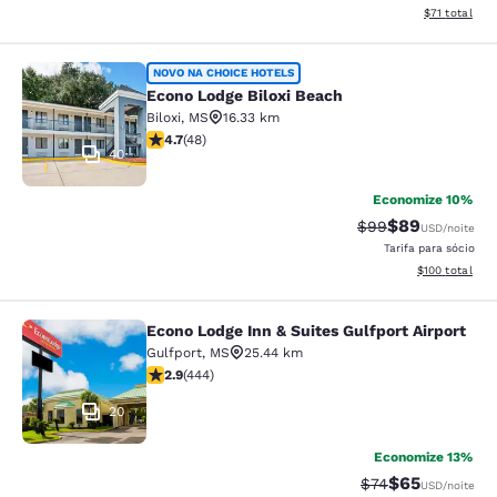
Exibir detalh
$71
total
Econo Lodge Biloxi Beach
NOVO NA CHOICE HOTELS
Econo Lodge Biloxi Beach
Biloxi
,
MS
16.33 km
classificação 4.73 estrelas. Excepcional. 48 avaliaçõe
4.7
(
48
)
40
Economize 10%
$89
Tarifa anterior “t
Tarifa com de
$99
USD
/noite
Tarifa para sócio
Exibir detalhe
$100
total
Econo Lodge Inn & Suites Gulfport Airport
Econo Lodge Inn & Suites Gulfport A
Gulfport
,
MS
25.44 km
classificação 2.9 estrelas. Razoável. 444 avaliações
2.9
(
444
)
20
Economize 13%
$65
Tarifa anterior “t
Tarifa com de
$74
USD
/noite