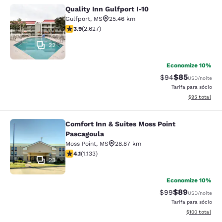
Quality Inn Gulfport I-10
Quality Inn Gulfport I-10
Gulfport
,
MS
25.46 km
classificação 3.93 estrelas. Bom. 2627 avaliações
3.9
(
2.627
)
22
Economize 10%
$85
Tarifa anterior “t
Tarifa com de
$94
USD
/noite
Tarifa para sócio
Exibir detalhe
$95
total
Comfort Inn & Suites Moss Point
Comfort Inn & Suites Moss Point Pa
Pascagoula
Moss Point
,
MS
28.87 km
classificação 4.09 estrelas. Muito bom. 1133 avaliaçõe
4.1
(
1.133
)
23
Economize 10%
$89
Tarifa anterior “t
Tarifa com de
$99
USD
/noite
Tarifa para sócio
Exibir detalhe
$100
total