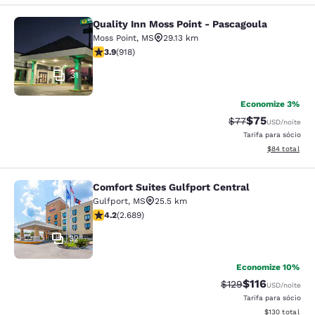
Quality Inn Moss Point - Pascagoula
Quality Inn Moss Point - Pascagoul
Moss Point
,
MS
29.13 km
classificação 3.88 estrelas. Bom. 918 avaliações
3.9
(
918
)
31
Economize 3%
$75
Tarifa anterior “t
Tarifa com de
$77
USD
/noite
Tarifa para sócio
Exibir detalhe
$84
total
Comfort Suites Gulfport Central
Comfort Suites Gulfport Central
Gulfport
,
MS
25.5 km
classificação 4.15 estrelas. Muito bom. 2689 avaliaçõe
4.2
(
2.689
)
32
Economize 10%
$116
Tarifa anterior “tac
Tarifa com des
$129
USD
/noite
Tarifa para sócio
Exibir detalhe
$130
total