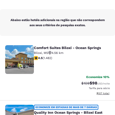
Abaixo estão hotéis adicionais na região que não correspondem
aos seus critérios de pesquisa exatos.
Comfort Suites Biloxi - Ocean Springs
Comfort Suites Biloxi - Ocean Sprin
Biloxi
,
MS
4.56 km
classificação 4.45 estrelas. Excelente. 1482 avaliaçõe
4.5
(
1.482
)
20
Economize 10%
$98
Tarifa anterior “ta
Tarifa com de
$109
USD
/noite
Tarifa para sócio
Exibir detalhe
$107
total
Quality Inn Ocean Springs - Biloxi E
ECONOMIZE EM ESTADIAS DE MAIS DE 7 DIÁRIAS
Quality Inn Ocean Springs - Biloxi East