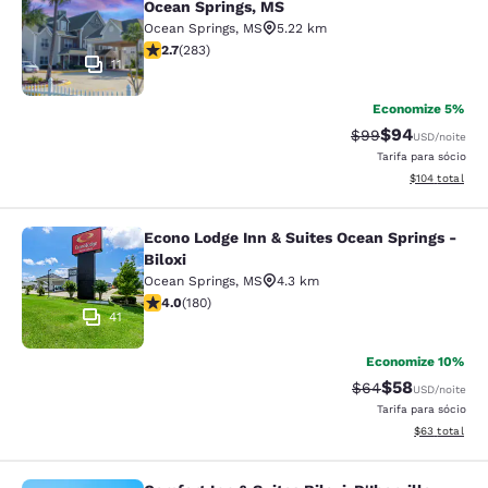
Ocean Springs, MS
Ocean Springs
,
MS
5.22 km
classificação 2.71 estrelas. Razoável. 283 avaliações
2.7
(
283
)
11
Economize 5%
$94
Tarifa anterior “t
Tarifa com de
$99
USD
/noite
Tarifa para sócio
Exibir detalhe
$104
total
Econo Lodge Inn & Suites Ocean Springs -
Econo Lodge Inn & Suites Ocean Spri
Biloxi
Ocean Springs
,
MS
4.3 km
classificação 4.03 estrelas. Muito bom. 180 avaliações
4.0
(
180
)
41
Economize 10%
$58
Tarifa anterior “t
Tarifa com de
$64
USD
/noite
Tarifa para sócio
Exibir detalhe
$63
total