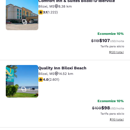
Comfort Inn & Suites Biloxi-D'Iberville
Comfort Inn & Suites Biloxi-D'Ibervil
Biloxi
,
MS
8.38 km
classificação 3.12 estrelas. Bom. 1222 avaliações
3.1
(
1.222
)
41
Economize 10%
$107
Tarifa anterior “tac
Tarifa com des
$119
USD
/noite
Tarifa para sócio
Exibir detalhe
$120
total
Quality Inn Biloxi Beach
Quality Inn Biloxi Beach
Biloxi
,
MS
14.52 km
classificação 3.95 estrelas. Bom. 2601 avaliações
4.0
(
2.601
)
36
Economize 10%
$98
Tarifa anterior “ta
Tarifa com de
$109
USD
/noite
Tarifa para sócio
Exibir detalhe
$110
total