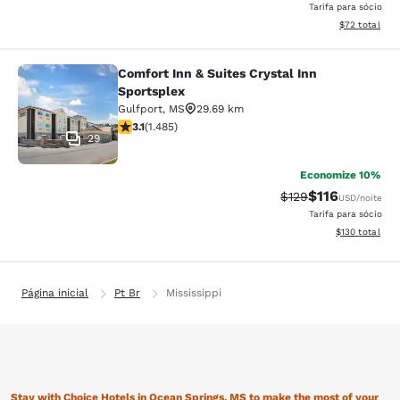
Tarifa para sócio
Exibir detalhe
$72
total
Comfort Inn & Suites Crystal Inn
Comfort Inn & Suites Crystal Inn Sp
Sportsplex
Gulfport
,
MS
29.69 km
classificação 3.15 estrelas. Bom. 1485 avaliações
3.1
(
1.485
)
29
Economize 10%
$116
Tarifa anterior “tac
Tarifa com des
$129
USD
/noite
Tarifa para sócio
Exibir detalhe
$130
total
Página inicial
Pt Br
Mississippi
Stay with Choice Hotels in Ocean Springs, MS to make the most of your