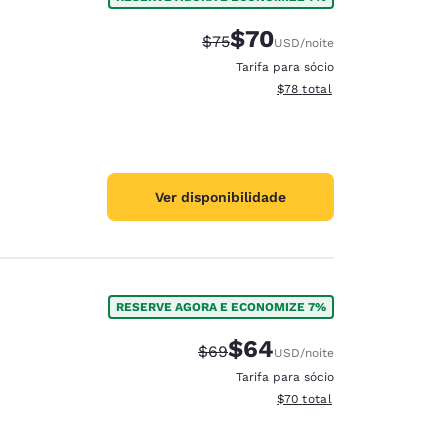
$70
Tarifa anterior “tachada”:
Tarifa com desconto:
$75
USD
/noite
Tarifa para sócio
Exibir detalhes do total est
$78
total
Ver disponibilidade
RESERVE AGORA E ECONOMIZE 7%
$64
Tarifa anterior “tachada”:
Tarifa com desconto:
$69
USD
/noite
Tarifa para sócio
Exibir detalhes do total est
$70
total