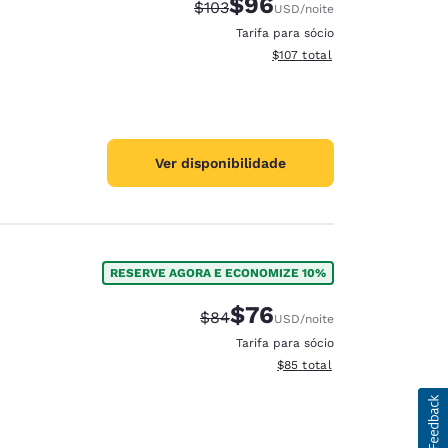
$96
Tarifa anterior “tachada”:
Tarifa com desconto:
$103
USD
/noite
Tarifa para sócio
Exibir detalhes do total esti
$107
total
Ver disponibilidade
RESERVE AGORA E ECONOMIZE 10%
$76
Tarifa anterior “tachada”:
Tarifa com desconto:
$84
USD
/noite
Tarifa para sócio
Exibir detalhes do total est
$85
total