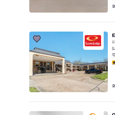
D
E
2
0
c
D
Q