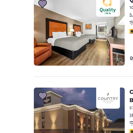
1
5
c
D
C
B
5
1
c