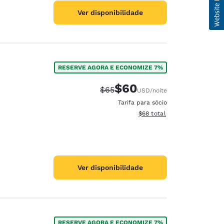
Ver disponibilidade
RESERVE AGORA E ECONOMIZE 7%
$60
Tarifa anterior “tachada”:
Tarifa com desconto:
$65
USD
/noite
Tarifa para sócio
Exibir detalhes do total est
$68
total
Ver disponibilidade
RESERVE AGORA E ECONOMIZE 7%