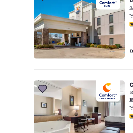
1
Canada
Français
0
Europa
c
Deutschla
Deutsch
Spain
D
English
Ireland
English
C
United Ki
English
5
1
Ásia-Pacífico
Australia
c
English