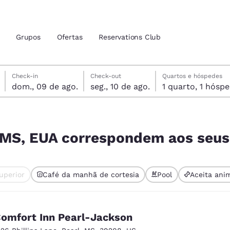
Grupos
Ofertas
Reservations Club
domingo, 9 de agosto
segunda-feira, 10 de agosto
segunda-feira, 10 de agosto data de check-out selecionada
domingo, 9 de agosto data do check-in selecionada
Check-in
Check-out
Quartos e hóspedes
dom., 09 de ago.
seg., 10 de ago.
1 quarto, 1 hó
zação atuais
tina
os seus filtros
 idioma de sua preferência
, MS, EUA correspondem aos seus 
tes
Estados Unidos
América Lat
uperior
Café da manhã de cortesia
Pool
Aceita ani
Español
Español
nte selecionado
atina
Latin America
Canada
English
English
omfort Inn Pearl-Jackson