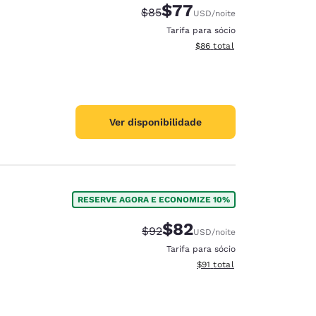
$77
Tarifa anterior “tachada”:
Tarifa com desconto:
$85
USD
/noite
Tarifa para sócio
Exibir detalhes do total est
$86
total
Ver disponibilidade
RESERVE AGORA E ECONOMIZE 10%
$82
Tarifa anterior “tachada”:
Tarifa com desconto:
$92
USD
/noite
Tarifa para sócio
Exibir detalhes do total est
$91
total
d