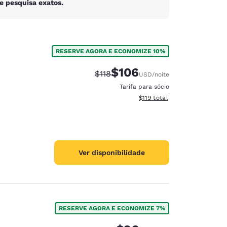
e pesquisa exatos.
RESERVE AGORA E ECONOMIZE 10%
$106
Tarifa anterior “tachada”:
Tarifa com desconto:
$118
USD
/noite
Tarifa para sócio
Exibir detalhes do total esti
$119
total
Ver disponibilidade
RESERVE AGORA E ECONOMIZE 7%