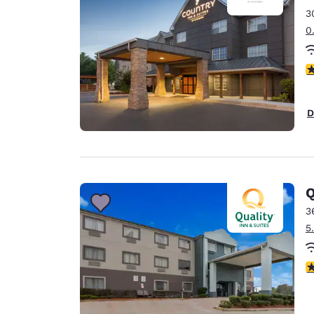
3
0
c
D
Q
3
5
c