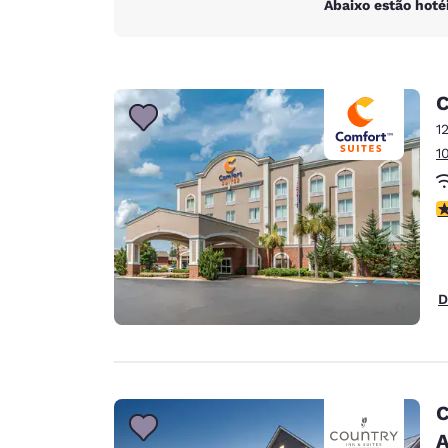
Abaixo estão hoté
C
1
1
c
D
C
A