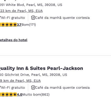
051 White Blvd
,
Pearl
,
MS
,
39208
,
US
.23 km de Pearl, MS, EUA
Wi-Fi gratuito
Café da manhã quente cortesia
lassificação 3.68 estrelas. Bom. 171 avaliações
3.7
Bom
(171)
Aceita animais de estimação
etalhes do hotel
uality Inn & Suites Pearl-Jackson
60 Gilchrist Drive
,
Pearl
,
MS
,
39208
,
US
.9 km de Pearl, MS, EUA
Wi-Fi gratuito
Café da manhã quente cortesia
lassificação 4.02 estrelas. Muito bom. 862 avaliações
4.0
Muito bom
(862)
Piscina externa