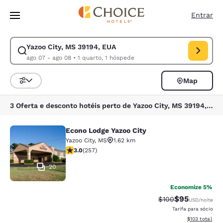
Carregamento concluído
Pular Para Conteúdo Principal
Entrar
Yazoo City, MS 39194, EUA
Modificar pesquisa para Yazoo City, MS 39194, EUA. Data de check-in a
ago 07 - ago 08
•
1 quarto, 1 hóspede
Map
Classificar e filtrar
3 Oferta e desconto hotéis perto de Yazoo City, MS 39194, EUA
Econo Lodge Yazoo City
Econo Lodge Yazoo City
Yazoo City
,
MS
1.62 km
classificação 3.04 estrelas. Razoável. 257 avaliações
3.0
(
257
)
20
Economize 5%
$95
Tarifa anterior “ta
Tarifa com de
$100
USD
/noite
Tarifa para sócio
Exibir detalhe
$103
total