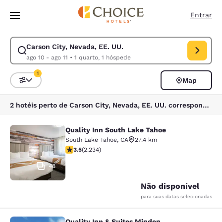
Carregamento concluído
Pular Para Conteúdo Principal
Entrar
Carson City, Nevada, EE. UU.
Modificar pesquisa para Carson City, Nevada, EE. UU.. Data de check-in
ago 10 - ago 11
•
1 quarto, 1 hóspede
1
Map
Classificar e filtrar
1 filtro atualmente selecionado
2 hotéis perto de Carson City, Nevada, EE. UU. correspondem aos seus filtros
Quality Inn South Lake Tahoe
Quality Inn South Lake Tahoe
South Lake Tahoe
,
CA
27.4 km
classificação 3.52 estrelas. Bom. 2234 avaliações
3.5
(
2.234
)
48
Não disponível
para suas datas selecionadas
Quality Inn & Suites Minden