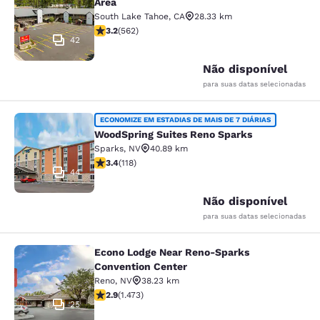
Area
South Lake Tahoe
,
CA
28.33 km
classificação 3.23 estrelas. Bom. 562 avaliações
3.2
(
562
)
42
Não disponível
para suas datas selecionadas
WoodSpring Suites Reno Sparks
ECONOMIZE EM ESTADIAS DE MAIS DE 7 DIÁRIAS
WoodSpring Suites Reno Sparks
Sparks
,
NV
40.89 km
classificação 3.42 estrelas. Bom. 118 avaliações
3.4
(
118
)
44
Não disponível
para suas datas selecionadas
Econo Lodge Near Reno-Sparks
Econo Lodge Near Reno-Sparks Con
Convention Center
Reno
,
NV
38.23 km
classificação 2.86 estrelas. Razoável. 1473 avaliações
2.9
(
1.473
)
25