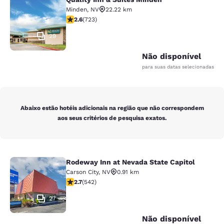
Quality Inn & Suites Minden
Minden
,
NV
22.22 km
classificação 2.62 estrelas. Razoável. 723 avaliações
2.6
(
723
)
29
Não disponível
para suas datas selecionadas
Abaixo estão hotéis adicionais na região que não correspondem
aos seus critérios de pesquisa exatos.
Rodeway Inn at Nevada State Capitol
Rodeway Inn at Nevada State Capito
Carson City
,
NV
0.91 km
classificação 2.71 estrelas. Razoável. 542 avaliações
2.7
(
542
)
27
Não disponível