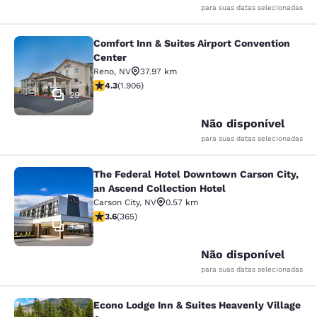
para suas datas selecionadas
Comfort Inn & Suites Airport Convention
Comfort Inn & Suites Airport Conven
Center
Reno
,
NV
37.97 km
classificação 4.25 estrelas. Excelente. 1906 avaliaçõe
4.3
(
1.906
)
29
Não disponível
para suas datas selecionadas
The Federal Hotel Downtown Carson City,
The Federal Hotel Downtown Carson 
an Ascend Collection Hotel
Carson City
,
NV
0.57 km
classificação 3.56 estrelas. Bom. 365 avaliações
3.6
(
365
)
42
Não disponível
para suas datas selecionadas
Econo Lodge Inn & Suites Heavenly Village
Econo Lodge Inn & Suites Heavenly V