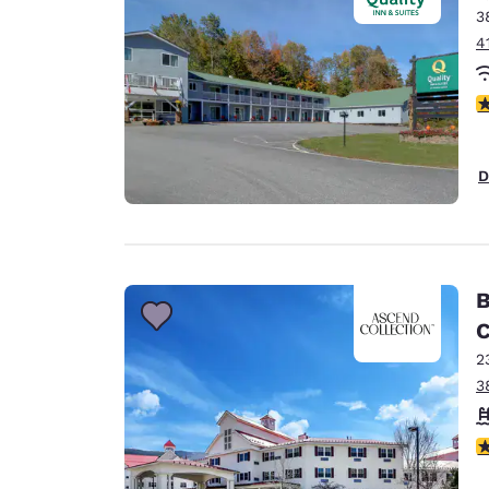
3
4
c
D
B
C
2
3
c