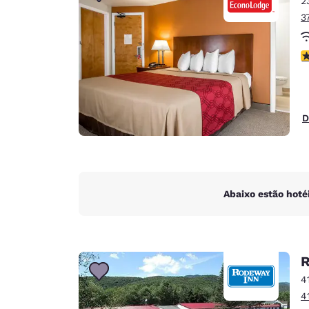
2
Canada
Français
3
Europa
c
Deutschla
Deutsch
Spain
D
English
Ireland
English
Abaixo estão hoté
United Ki
English
Ásia-Pacífico
R
Australia
4
English
4