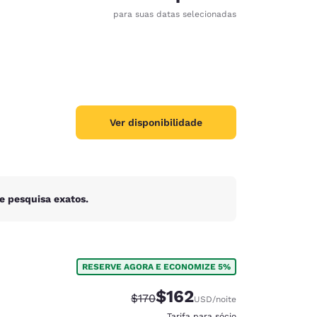
para suas datas selecionadas
Ver disponibilidade
e pesquisa exatos.
RESERVE AGORA E ECONOMIZE 5%
d
$162
Tarifa anterior “tachada”:
Tarifa com desconto:
$170
USD
/noite
Tarifa para sócio