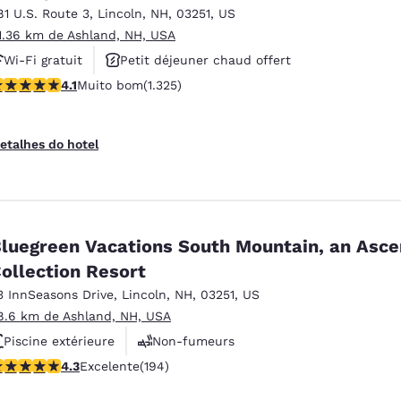
81 U.S. Route 3
,
Lincoln
,
NH
,
03251
,
US
1.36 km de Ashland, NH, USA
Wi-Fi gratuit
Petit déjeuner chaud offert
lassificação 4.09 estrelas. Muito bom. 1325 avaliações
4.1
Muito bom
(1.325)
Animaux acceptés
etalhes do hotel
luegreen Vacations South Mountain, an Asc
ollection Resort
3 InnSeasons Drive
,
Lincoln
,
NH
,
03251
,
US
8.6 km de Ashland, NH, USA
Piscine extérieure
Non-fumeurs
lassificação 4.34 estrelas. Excelente. 194 avaliações
4.3
Excelente
(194)
Centre de conditionnement physique