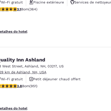
Wi-Fi gratuit
Piscine extérieure
Services de nettoyeu
lassificação 3.13 estrelas. Bom. 364 avaliações
3.1
Bom
(364)
etalhes do hotel
uality Inn Ashland
3 West Street
,
Ashland
,
NH
,
03217
,
US
.29 km de Ashland, NH, USA
Wi-Fi gratuit
Petit déjeuner chaud offert
lassificação 3.75 estrelas. Bom. 951 avaliações
3.8
Bom
(951)
Animaux acceptés
etalhes do hotel