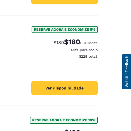
RESERVE AGORA E ECONOMIZE 5%
$180
Tarifa anterior “tachada”:
Tarifa com desconto:
$189
USD
/noite
Tarifa para sócio
Exibir detalhes do total esti
$228
total
Ver disponibilidade
RESERVE AGORA E ECONOMIZE 10%