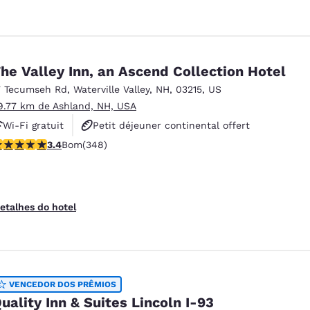
he Valley Inn, an Ascend Collection Hotel
7 Tecumseh Rd
,
Waterville Valley
,
NH
,
03215
,
US
9.77 km de Ashland, NH, USA
Wi-Fi gratuit
Petit déjeuner continental offert
lassificação 3.44 estrelas. Bom. 348 avaliações
3.4
Bom
(348)
Piscine extérieure
etalhes do hotel
VENCEDOR DOS PRÊMIOS
uality Inn & Suites Lincoln I-93