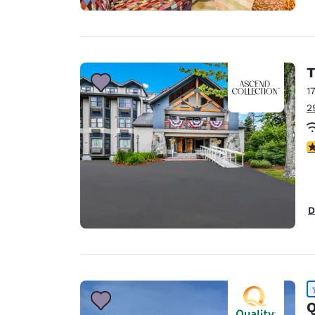
T
1
2
c
D
Q