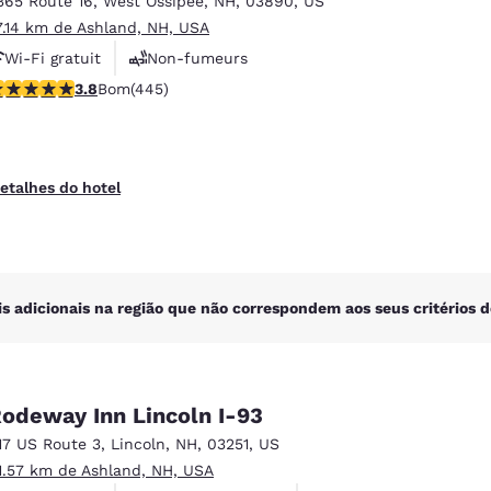
365 Route 16
,
West Ossipee
,
NH
,
03890
,
US
México
Mexico
Español
English
7.14 km de Ashland, NH, USA
Wi-Fi gratuit
Non-fumeurs
lassificação 3.76 estrelas. Bom. 445 avaliações
3.8
Bom
(445)
Centre de conditionnement physique
nd
Germany
España
English
Español
France
France
etalhes do hotel
Français
English
Italia
Italy
Italiano
English
is adicionais na região que não correspondem aos seus critérios d
ngdom
odeway Inn Lincoln I-93
India
New Zealan
17 US Route 3
,
Lincoln
,
NH
,
03251
,
US
English
English
1.57 km de Ashland, NH, USA