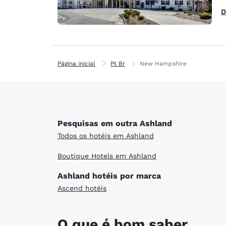
D
Página inicial
Pt Br
New Hampshire
Pesquisas em outra Ashland
Todos os hotéis em Ashland
Boutique Hotels em Ashland
Ashland hotéis por marca
Ascend hotéis
O que é bom saber