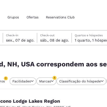
Grupos
Ofertas
Reservations Club
sexta-feira, 7 de agosto
sábado, 8 de agosto
sábado, 8 de agosto data de check-out selecionada
sexta-feira, 7 de agosto data do check-in selecionada
Check-in
Check-out
Quartos e hóspedes
sex., 07 de ago.
sáb., 08 de ago.
1 quarto, 1 hós
zação atuais
tina
 aos seus filtros
 idioma de sua preferência
nd, NH, USA correspondem aos seu
tes
Estados Unidos
América Lat
1
1
tros
Facilidades
Marcas
Classificação do hóspede
Español
Español
tro atualmente selecionado
1 filtro atualmente selecionado
atina
Latin America
Canada
English
English
cono Lodge Lakes Region