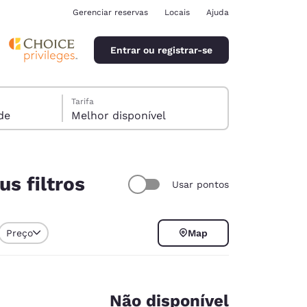
Gerenciar reservas
Locais
Ajuda
Entrar ou registrar-se
Tarifa
pede
Melhor disponível
s filtros
Usar pontos
ina
Preço
Map
Não disponível