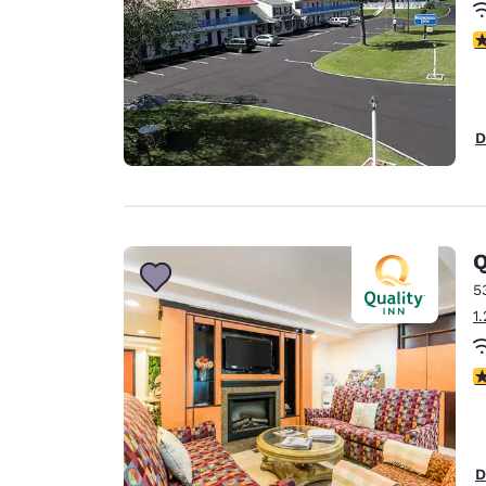
c
D
Q
5
1
c
D