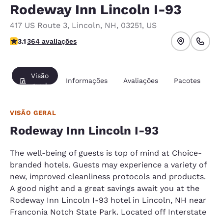
Rodeway Inn Lincoln I-93
417 US Route 3
,
Lincoln
,
NH
,
03251
,
US
classificação 3.13 estrelas. Bom.
3.1
364 avaliações
Visão
Informações
Avaliações
Pacotes
geral
VISÃO GERAL
Rodeway Inn Lincoln I-93
The well-being of guests is top of mind at Choice-
branded hotels. Guests may experience a variety of
new, improved cleanliness protocols and products.
A good night and a great savings await you at the
Rodeway Inn Lincoln I-93 hotel in Lincoln, NH near
Franconia Notch State Park. Located off Interstate