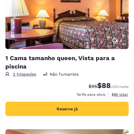
4
1 Cama tamanho queen, Vista para a
piscina
2 hóspedes
Não fumantes
$88
Tarifa anterior “tac
Tarifa com desc
$95
USD
/noite
Exibir detal
Tarifa para sócio
$96
total
Reserve já