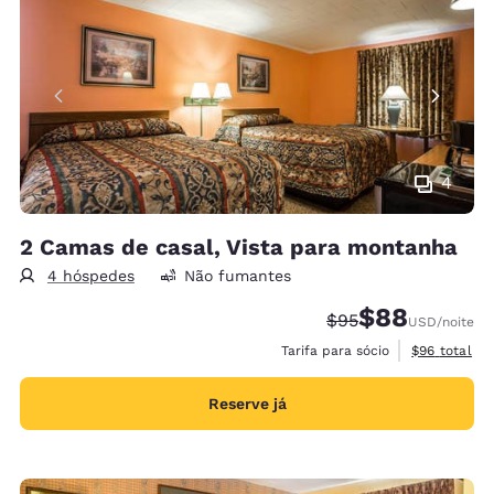
4
2 Camas de casal, Vista para montanha
4 hóspedes
Não fumantes
$88
Tarifa anterior “tac
Tarifa com desc
$95
USD
/noite
Exibir detal
Tarifa para sócio
$96
total
Reserve já