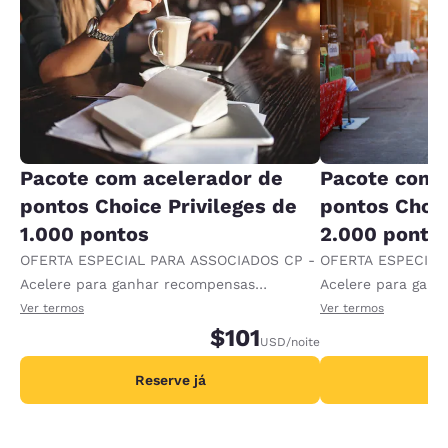
Pacote com acelerador de
Pacote com 
pontos Choice Privileges de
pontos Choic
1.000 pontos
2.000 ponto
OFERTA ESPECIAL PARA ASSOCIADOS CP -
OFERTA ESPECIAL
Acelere para ganhar recompensas
Acelere para gan
recebendo 1.000 pontos extras por diária.
recebendo 2.000 p
Ver termos
Ver termos
$101
USD
/noite
Reserve já
R