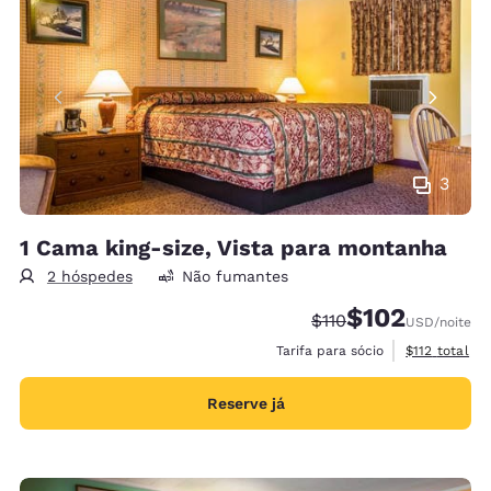
3
1 Cama king-size, Vista para montanha
2 hóspedes
Não fumantes
$102
Tarifa anterior “tach
Tarifa com desco
$110
USD
/noite
Exibir detalh
Tarifa para sócio
$112
total
Reserve já