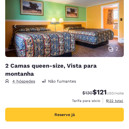
2
2 Camas queen-size, Vista para
montanha
4 hóspedes
Não fumantes
$121
Tarifa anterior “tach
Tarifa com desc
$130
USD
/noite
Exibir detalh
Tarifa para sócio
$132
total
Reserve já