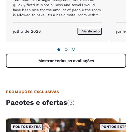
quickly fixed it. More pillows and towels would
have been nice for the amount of people the room
is allowed to have. It's a basic motel room with the
basic amenities. The pool is crystal clear.
julho de 2026
junho d
Verificado
●
○
○
Mostrar todas as avaliações
PROMOÇÕES EXCLUSIVAS
Pacotes e ofertas
(3)
PONTOS EXTRA
PONTOS EXTRA