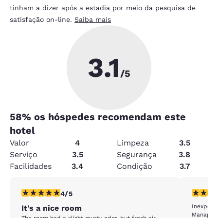
tinham a dizer após a estadia por meio da pesquisa de
satisfação on-line.
Saiba mais
3.1
/5
58
% os hóspedes recomendam este
hotel
Valor
4
Limpeza
3.5
Serviço
3.5
Segurança
3.8
Facilidades
3.4
Condição
3.7
classificação 4 estrelas. Muito bom. 1 avaliação
classific
4/5
Inexpensi
It's a nice room
Manager
The room had a slight musty odor, but fresh air