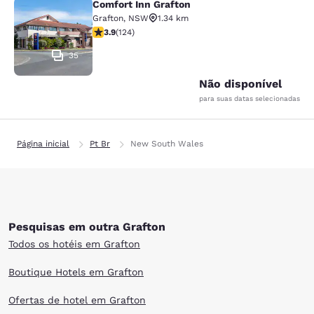
Comfort Inn Grafton
Comfort Inn Grafton
Grafton
,
NSW
1.34 km
classificação 3.92 estrelas. Bom. 124 avaliações
3.9
(
124
)
35
Não disponível
para suas datas selecionadas
Página inicial
Pt Br
New South Wales
Pesquisas em outra Grafton
Todos os hotéis em Grafton
Boutique Hotels em Grafton
Ofertas de hotel em Grafton