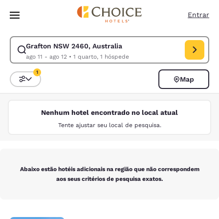
Carregamento concluído
Pular Para Conteúdo Principal
Entrar
Grafton NSW 2460, Australia
Modificar pesquisa para Grafton NSW 2460, Australia. Data de check-in
ago 11 - ago 12
•
1 quarto, 1 hóspede
1
Map
Classificar e filtrar
1 filtro atualmente selecionado
Nenhum hotel encontrado no local atual
Tente ajustar seu local de pesquisa.
Abaixo estão hotéis adicionais na região que não correspondem
aos seus critérios de pesquisa exatos.