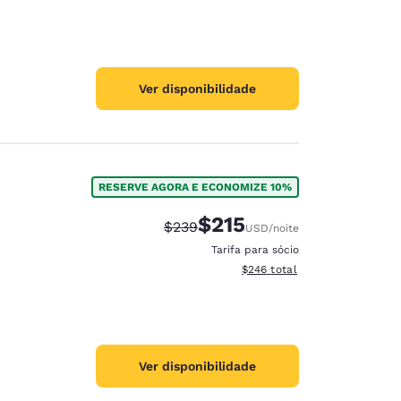
Ver disponibilidade
RESERVE AGORA E ECONOMIZE 10%
$215
Tarifa anterior “tachada”:
Tarifa com desconto:
$239
USD
/noite
Tarifa para sócio
Exibir detalhes do total esti
$246
total
Ver disponibilidade