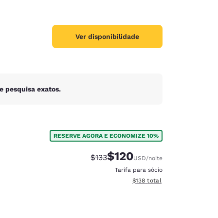
Ver disponibilidade
e pesquisa exatos.
RESERVE AGORA E ECONOMIZE 10%
$120
Tarifa anterior “tachada”:
Tarifa com desconto:
$133
USD
/noite
Tarifa para sócio
Exibir detalhes do total esti
$138
total