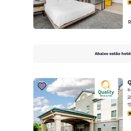
c
D
Abaixo estão hoté
Q
8
2
c