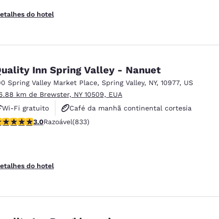
etalhes do hotel
uality Inn Spring Valley - Nanuet
00 Spring Valley Market Place
,
Spring Valley
,
NY
,
10977
,
US
6.88 km de Brewster, NY 10509, EUA
Wi-Fi gratuito
Café da manhã continental cortesia
lassificação 3 estrelas. Razoável. 833 avaliações
3.0
Razoável
(833)
Não fumante
etalhes do hotel