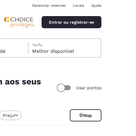
Gerenciar reservas
Locais
Ajuda
Entrar ou registrar-se
Tarifa
spede
Melhor disponível
m aos seus
Usar pontos
ina
Preço
Map