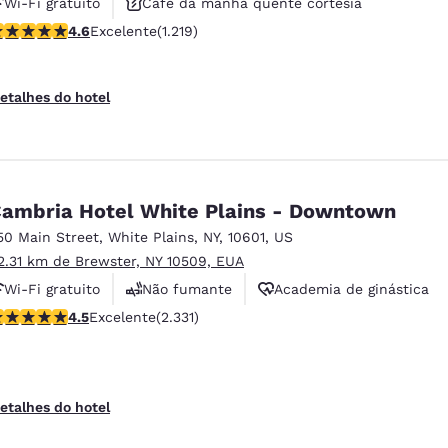
Wi-Fi gratuito
Café da manhã quente cortesia
lassificação 4.56 estrelas. Excelente. 1219 avaliações
4.6
Excelente
(1.219)
Não fumante
etalhes do hotel
ambria Hotel White Plains - Downtown
50 Main Street
,
White Plains
,
NY
,
10601
,
US
2.31 km de Brewster, NY 10509, EUA
Wi-Fi gratuito
Não fumante
Academia de ginástica
lassificação 4.54 estrelas. Excelente. 2331 avaliações
4.5
Excelente
(2.331)
etalhes do hotel