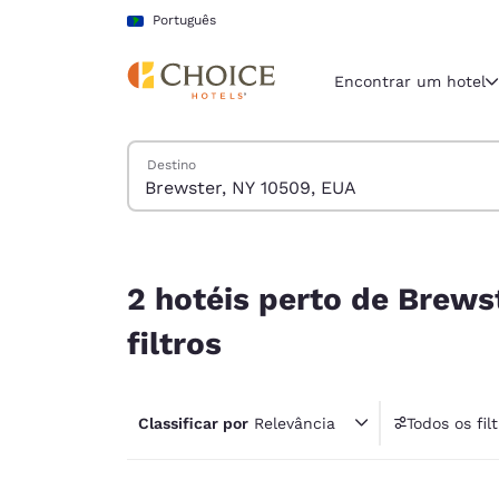
Carregamento concluído
Pular Para Conteúdo Principal
Português
Encontrar um hotel
Pesquisar hotéis
Destino
Região e locali
América La
Português
2 hotéis perto de Brewster, NY 10509, EUA corre
Selecione o
2 hotéis perto de Brew
Américas
filtros
United Sta
English
Classificar por
Relevância
Todos os fil
América L
1 fil
Português