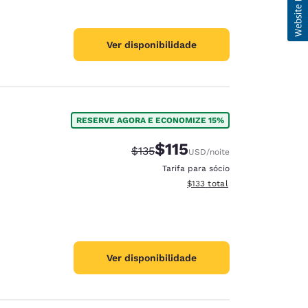
Ver disponibilidade
RESERVE AGORA E ECONOMIZE 15%
$115
Tarifa anterior “tachada”:
Tarifa com desconto:
$135
USD
/noite
Tarifa para sócio
Exibir detalhes do total esti
$133
total
Ver disponibilidade