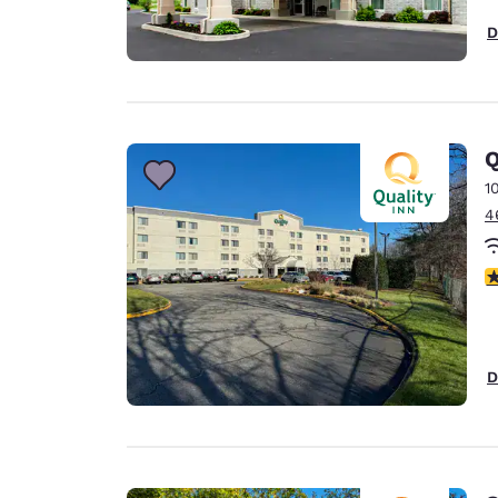
D
Q
1
4
c
D