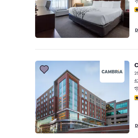
c
D
C
2
4
c
D