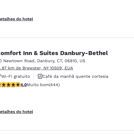
etalhes do hotel
omfort Inn & Suites Danbury-Bethel
0 Newtown Road
,
Danbury
,
CT
,
06810
,
US
6.87 km de Brewster, NY 10509, EUA
Wi-Fi gratuito
Café da manhã quente cortesia
lassificação 4.03 estrelas. Muito bom. 444 avaliações
4.0
Muito bom
(444)
Aceita animais de estimação
etalhes do hotel