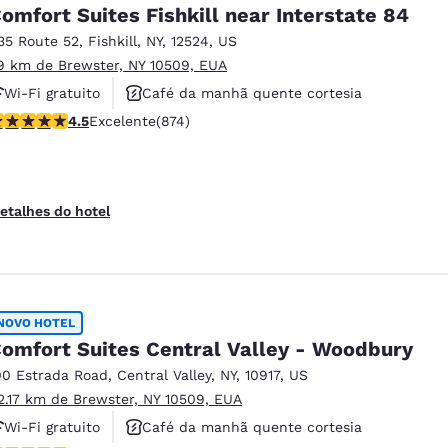
México
Mexico
omfort Suites Fishkill near Interstate 84
Español
English
35 Route 52
,
Fishkill
,
NY
,
12524
,
US
9 km de Brewster, NY 10509, EUA
Wi-Fi gratuito
Café da manhã quente cortesia
nd
Germany
España
English
Español
lassificação 4.46 estrelas. Excelente. 874 avaliações
4.5
Excelente
(874)
Não fumante
France
France
Français
English
etalhes do hotel
Italia
Italy
Italiano
English
ngdom
NOVO HOTEL
omfort Suites Central Valley - Woodbury
00 Estrada Road
,
Central Valley
,
NY
,
10917
,
US
India
New Zealan
2.17 km de Brewster, NY 10509, EUA
English
English
Wi-Fi gratuito
Café da manhã quente cortesia