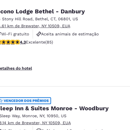
cono Lodge Bethel - Danbury
8 Stony Hill Road
,
Bethel
,
CT
,
06801
,
US
8.61 km de Brewster, NY 10509, EUA
Wi-Fi gratuito
Aceita animais de estimação
lassificação 4.25 estrelas. Excelente. 85 avaliações
4.3
Excelente
(85)
etalhes do hotel
VENCEDOR DOS PRÊMIOS
leep Inn & Suites Monroe - Woodbury
 Sleep Way
,
Monroe
,
NY
,
10950
,
US
8.14 km de Brewster, NY 10509, EUA