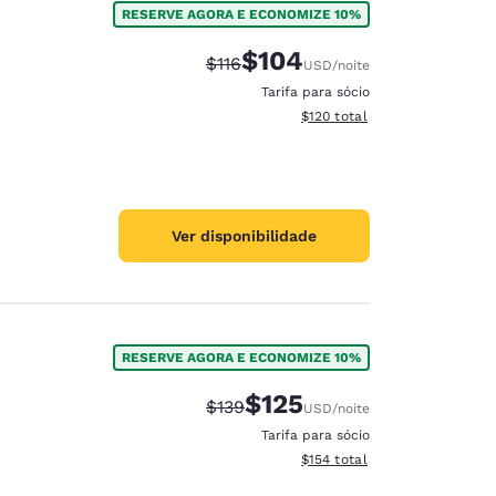
RESERVE AGORA E ECONOMIZE 10%
$104
Tarifa anterior “tachada”:
Tarifa com desconto:
$116
USD
/noite
Tarifa para sócio
Exibir detalhes do total esti
$120
total
Ver disponibilidade
RESERVE AGORA E ECONOMIZE 10%
$125
Tarifa anterior “tachada”:
Tarifa com desconto:
$139
USD
/noite
d
Tarifa para sócio
Exibir detalhes do total esti
$154
total