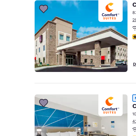
Canada
C
Français
8
Europa
2
Deutschla
Deutsch
c
Spain
English
D
Ireland
English
United Ki
English
C
Ásia-Pacífico
1
Australia
4
English