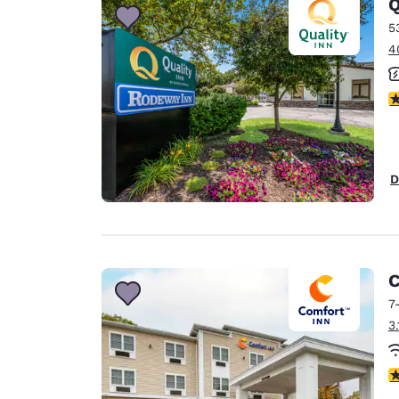
Q
5
4
c
D
C
7
3
c