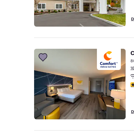
D
C
8
1
c
D