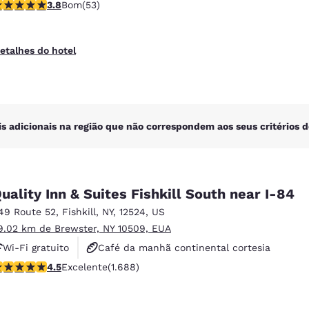
lassificação 3.79 estrelas. Bom. 53 avaliações
3.8
Bom
(53)
Não fumante
etalhes do hotel
is adicionais na região que não correspondem aos seus critérios d
uality Inn & Suites Fishkill South near I-84
49 Route 52
,
Fishkill
,
NY
,
12524
,
US
9.02 km de Brewster, NY 10509, EUA
Wi-Fi gratuito
Café da manhã continental cortesia
lassificação 4.47 estrelas. Excelente. 1688 avaliações
4.5
Excelente
(1.688)
Não fumante