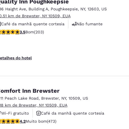
uality Inn Poughkeepsie
36 Haight Ave
,
Building A
,
Poughkeepsie
,
NY
,
12603
,
US
0.51 km de Brewster, NY 10509, EUA
Café da manhã quente cortesia
Não fumante
lassificação 3.45 estrelas. Bom. 203 avaliações
3.5
Bom
(203)
Academia de ginástica
etalhes do hotel
omfort Inn Brewster
-11 Peach Lake Road
,
Brewster
,
NY
,
10509
,
US
.18 km de Brewster, NY 10509, EUA
Wi-Fi gratuito
Café da manhã quente cortesia
lassificação 4.15 estrelas. Muito bom. 473 avaliações
4.2
Muito bom
(473)
Não fumante