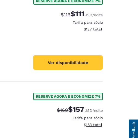
RESERVE AGORA E ECONOMIZE 7%
$111
Tarifa anterior “tachada”:
Tarifa com desconto:
$119
USD
/noite
Tarifa para sócio
Exibir detalhes do total esti
$127
total
Ver disponibilidade
RESERVE AGORA E ECONOMIZE 7%
$157
Tarifa anterior “tachada”:
Tarifa com desconto:
$169
USD
/noite
Tarifa para sócio
Exibir detalhes do total esti
$183
total