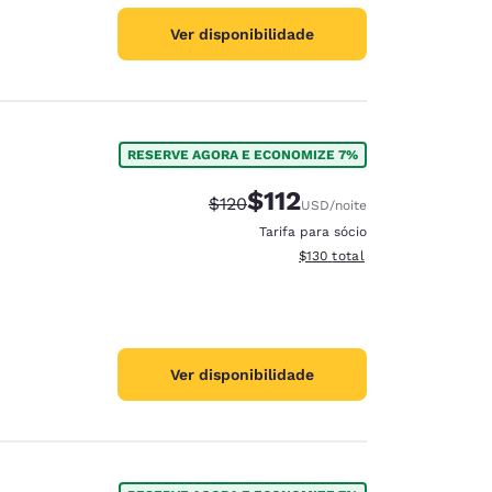
Ver disponibilidade
RESERVE AGORA E ECONOMIZE 7%
$112
Tarifa anterior “tachada”:
Tarifa com desconto:
$120
USD
/noite
Tarifa para sócio
Exibir detalhes do total esti
$130
total
Ver disponibilidade