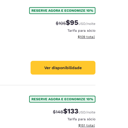
RESERVE AGORA E ECONOMIZE 10%
$95
Tarifa anterior “tachada”:
Tarifa com desconto:
$105
USD
/noite
Tarifa para sócio
Exibir detalhes do total esti
$109
total
Ver disponibilidade
RESERVE AGORA E ECONOMIZE 10%
$133
Tarifa anterior “tachada”:
Tarifa com desconto:
$148
USD
/noite
Tarifa para sócio
Exibir detalhes do total esti
$151
total