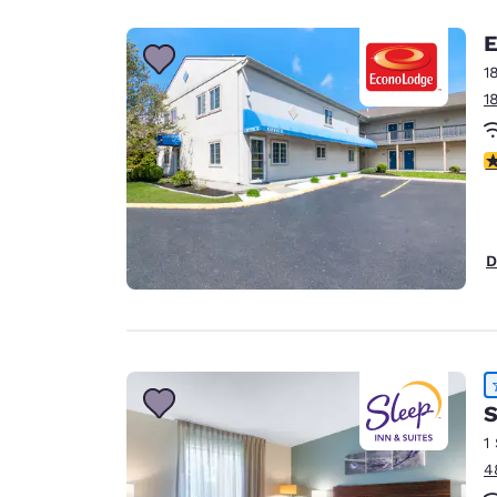
E
1
1
c
D
S
1
4