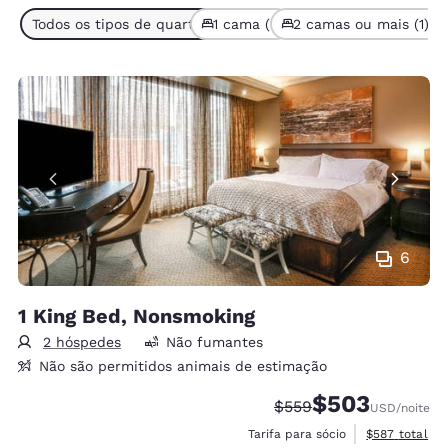
Todos os tipos de quarto (2)
1 cama (1)
2 camas ou mais (1)
6
1 King Bed, Nonsmoking
2 hóspedes
Não fumantes
Não são permitidos animais de estimação
$503
Tarifa anterior “tachad
Tarifa com desco
$559
USD
/noite
Exibir detalh
Tarifa para sócio
$587
total