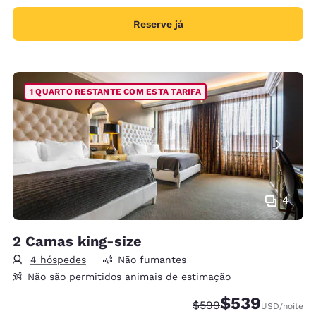
Reserve já
1 QUARTO RESTANTE COM ESTA TARIFA
4
2 Camas king-size
4 hóspedes
Não fumantes
Não são permitidos animais de estimação
$539
Tarifa anterior “tachad
Tarifa com desco
$599
USD
/noite