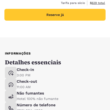
Exibir detalh
Tarifa para sócio
$629
total
Reserve já
INFORMAÇÕES
Detalhes essenciais
Check-in
3:00 PM
Check-out
11:00 AM
Não fumantes
Hotel 100% não fumante
Número de telefone