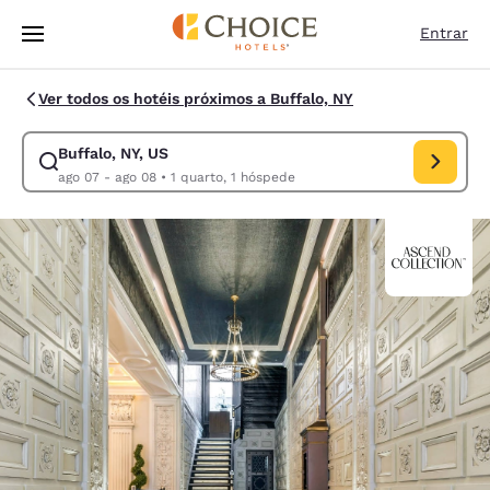
Carregamento concluído
Pular Para Conteúdo Principal
Entrar
Ver todos os hotéis próximos a Buffalo, NY
Buffalo, NY, US
Modificar pesquisa para Buffalo, NY, US. Data de check-in ago 07, data
ago 07 - ago 08
•
1 quarto, 1 hóspede