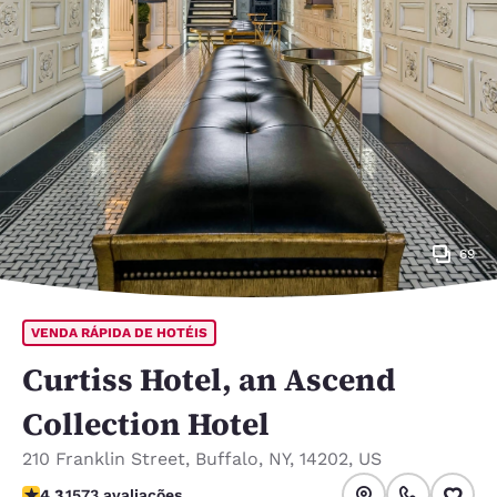
69
VENDA RÁPIDA DE HOTÉIS
Curtiss Hotel, an Ascend
Collection Hotel
210 Franklin Street
,
Buffalo
,
NY
,
14202
,
US
classificação 4.32 estrelas. Excelente.
4.3
1573 avaliações