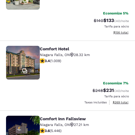
17
Economize 5%
$133
Tarifa anterior “tac
Tarifa com des
$140
CAD
/noite
Tarifa para sócio
Exibir detalhe
$156
total
Comfort Hotel
Comfort Hotel
Niagara Falls
,
ON
28.32 km
classificação 3.4 estrelas. Bom. 1009 avaliações
3.4
(
1.009
)
38
Economize 7%
$231
Tarifa anterior “tach
Tarifa com des
$248
CAD
/noite
Tarifa para sócio
Exibir detalhes
Taxas incluídas
$269
total
Comfort Inn Fallsview
Comfort Inn Fallsview
Niagara Falls
,
ON
27.21 km
classificação 3.63 estrelas. Bom. 5446 avaliações
3.6
(
5.446
)