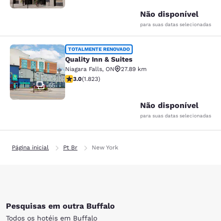
Não disponível
para suas datas selecionadas
Quality Inn & Suites
TOTALMENTE RENOVADO
Quality Inn & Suites
Niagara Falls
,
ON
27.89 km
classificação 2.96 estrelas. Razoável. 1823 avaliações
3.0
(
1.823
)
65
Não disponível
para suas datas selecionadas
Página inicial
Pt Br
New York
Pesquisas em outra Buffalo
Todos os hotéis em Buffalo