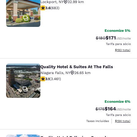
Lockport
,
NY
32.99 km
classificação 3.59 estrelas. Bom. 683 avaliações
3.6
(
683
)
19
Economize 5%
$171
Tarifa anterior “tac
Tarifa com des
$180
USD
/noite
Tarifa para sócio
Exibir detalhe
$193
total
Quality Hotel & Suites At The Falls
Quality Hotel & Suites At The Falls
Niagara Falls
,
NY
26.65 km
classificação 3.13 estrelas. Bom. 3461 avaliações
3.1
(
3.461
)
36
Economize 6%
$164
Tarifa anterior “tac
Tarifa com des
$175
USD
/noite
Tarifa para sócio
Exibir detalhe
Taxas incluídas
$194
total