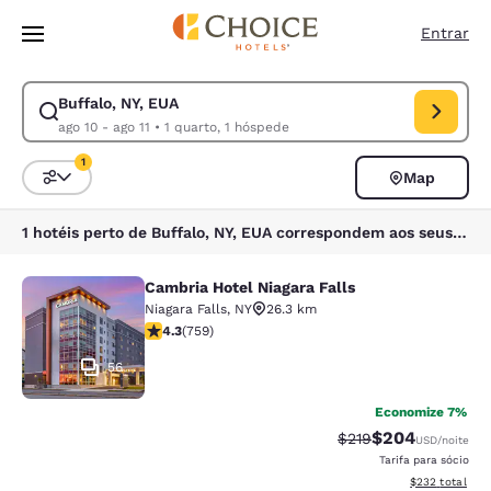
Carregamento concluído
Pular Para Conteúdo Principal
Entrar
Buffalo, NY, EUA
Modificar pesquisa para Buffalo, NY, EUA. Data de check-in ago 10, dat
ago 10 - ago 11
•
1 quarto, 1 hóspede
1
Map
Classificar e filtrar
1 filtro atualmente selecionado
1 hotéis perto de Buffalo, NY, EUA correspondem aos seus filtros
Cambria Hotel Niagara Falls
Cambria Hotel Niagara Falls
Niagara Falls
,
NY
26.3 km
classificação 4.26 estrelas. Excelente. 759 avaliações
4.3
(
759
)
56
Economize 7%
$204
Tarifa anterior “tac
Tarifa com desc
$219
USD
/noite
Tarifa para sócio
Exibir detalhes
$232
total