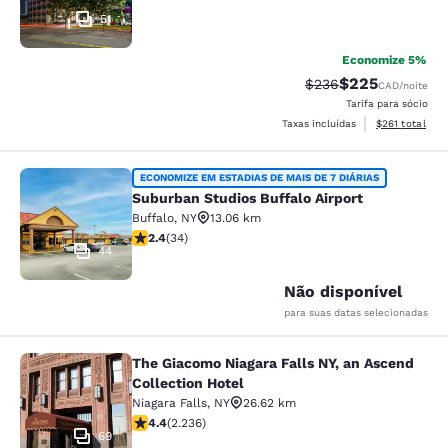
51
Economize 5%
$225
Tarifa anterior “tach
Tarifa com desc
$236
CAD
/noite
Tarifa para sócio
Exibir detalhe
Taxas incluídas
$261
total
Suburban Studios Buffalo Airport
ECONOMIZE EM ESTADIAS DE MAIS DE 7 DIÁRIAS
Suburban Studios Buffalo Airport
Buffalo
,
NY
13.06 km
classificação 2.35 estrelas. Razoável. 34 avaliações
2.4
(
34
)
44
Não disponível
para suas datas selecionadas
The Giacomo Niagara Falls NY, an Ascend
The Giacomo Niagara Falls NY, an A
Collection Hotel
Niagara Falls
,
NY
26.62 km
classificação 4.37 estrelas. Excelente. 2236 avaliaçõe
4.4
(
2.236
)
69