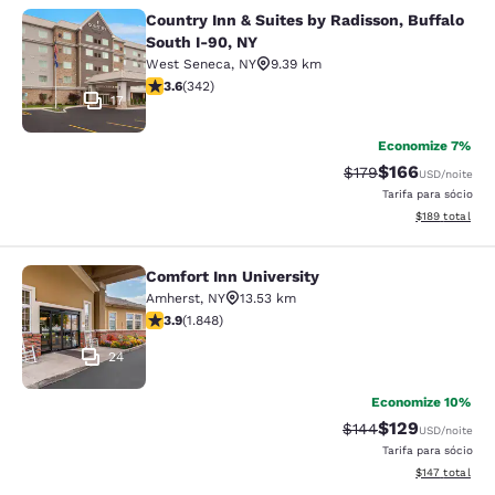
Country Inn & Suites by Radisson, Buffalo
Country Inn & Suites by Radisson, B
South I-90, NY
West Seneca
,
NY
9.39 km
classificação 3.64 estrelas. Bom. 342 avaliações
3.6
(
342
)
17
Economize 7%
$166
Tarifa anterior “tac
Tarifa com des
$179
USD
/noite
Tarifa para sócio
Exibir detalhe
$189
total
Comfort Inn University
Comfort Inn University
Amherst
,
NY
13.53 km
classificação 3.88 estrelas. Bom. 1848 avaliações
3.9
(
1.848
)
24
Economize 10%
$129
Tarifa anterior “tac
Tarifa com des
$144
USD
/noite
Tarifa para sócio
Exibir detalhe
$147
total