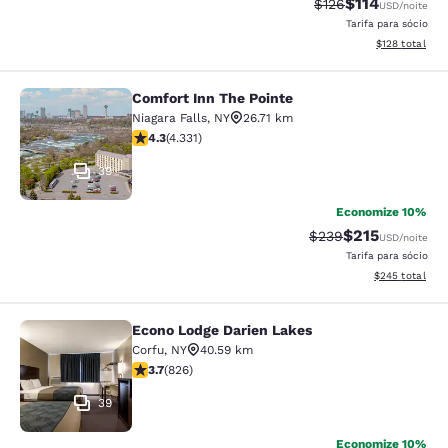
$114
Tarifa anterior “tac
Tarifa com des
$126
USD
/noite
Tarifa para sócio
Exibir detalhe
$128
total
Comfort Inn The Pointe
Comfort Inn The Pointe
Niagara Falls
,
NY
26.71 km
classificação 4.3 estrelas. Excelente. 4331 avaliações
4.3
(
4.331
)
39
Economize 10%
$215
Tarifa anterior “tac
Tarifa com des
$239
USD
/noite
Tarifa para sócio
Exibir detalhes
$245
total
Econo Lodge Darien Lakes
Econo Lodge Darien Lakes
Corfu
,
NY
40.59 km
classificação 3.69 estrelas. Bom. 826 avaliações
3.7
(
826
)
39
Economize 10%