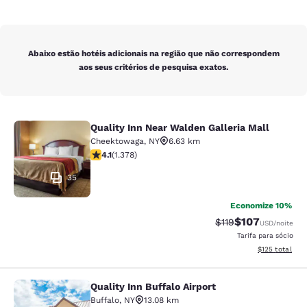
Abaixo estão hotéis adicionais na região que não correspondem
aos seus critérios de pesquisa exatos.
Quality Inn Near Walden Galleria Mall
Quality Inn Near Walden Galleria Ma
Cheektowaga
,
NY
6.63 km
classificação 4.12 estrelas. Muito bom. 1378 avaliaçõe
4.1
(
1.378
)
35
Economize 10%
$107
Tarifa anterior “tac
Tarifa com des
$119
USD
/noite
Tarifa para sócio
Exibir detalhe
$125
total
Quality Inn Buffalo Airport
Quality Inn Buffalo Airport
Buffalo
,
NY
13.08 km