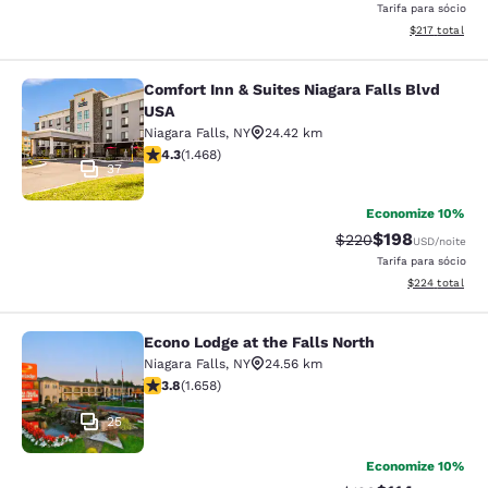
Tarifa para sócio
Exibir detalhe
$217
total
Comfort Inn & Suites Niagara Falls Blvd
Comfort Inn & Suites Niagara Falls 
USA
Niagara Falls
,
NY
24.42 km
classificação 4.35 estrelas. Excelente. 1468 avaliaçõe
4.3
(
1.468
)
37
Economize 10%
$198
Tarifa anterior “tac
Tarifa com des
$220
USD
/noite
Tarifa para sócio
Exibir detalhes
$224
total
Econo Lodge at the Falls North
Econo Lodge at the Falls North
Niagara Falls
,
NY
24.56 km
classificação 3.77 estrelas. Bom. 1658 avaliações
3.8
(
1.658
)
25
Economize 10%