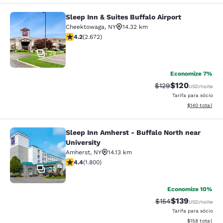
Sleep Inn & Suites Buffalo Airport
Sleep Inn & Suites Buffalo Airport
Cheektowaga
,
NY
14.32 km
classificação 4.19 estrelas. Muito bom. 2672 avaliaçõe
4.2
(
2.672
)
29
Economize 7%
$120
Tarifa anterior “tac
Tarifa com des
$129
USD
/noite
Tarifa para sócio
Exibir detalhe
$140
total
Sleep Inn Amherst - Buffalo North near
Sleep Inn Amherst - Buffalo North n
University
Amherst
,
NY
14.13 km
classificação 4.38 estrelas. Excelente. 1800 avaliaçõe
4.4
(
1.800
)
30
Economize 10%
$139
Tarifa anterior “tac
Tarifa com des
$154
USD
/noite
Tarifa para sócio
Exibir detalhe
$158
total