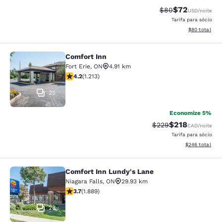
$72
Tarifa anterior “t
Tarifa com de
$80
USD
/noite
Tarifa para sócio
Exibir detalhe
$80
total
Comfort Inn
Comfort Inn
Fort Erie
,
ON
4.91 km
classificação 4.16 estrelas. Muito bom. 1213 avaliações
4.2
(
1.213
)
25
Economize 5%
$218
Tarifa anterior “tach
Tarifa com des
$229
CAD
/noite
Tarifa para sócio
Exibir detalhes
$246
total
Comfort Inn Lundy's Lane
Comfort Inn Lundy's Lane
Niagara Falls
,
ON
29.93 km
classificação 3.67 estrelas. Bom. 1889 avaliações
3.7
(
1.889
)
28