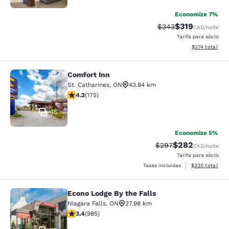
Economize 7%
$319
Tarifa anterior “tac
Tarifa com des
$343
CAD
/noite
Tarifa para sócio
Exibir detalhes
$374
total
Comfort Inn
Comfort Inn
St. Catharines
,
ON
43.84 km
classificação 4.22 estrelas. Excelente. 175 avaliações
4.2
(
175
)
16
Economize 5%
$282
Tarifa anterior “tach
Tarifa com desc
$297
CAD
/noite
Tarifa para sócio
Exibir detalhes
Taxas incluídas
$330
total
Econo Lodge By the Falls
Econo Lodge By the Falls
Niagara Falls
,
ON
27.98 km
classificação 3.37 estrelas. Bom. 985 avaliações
3.4
(
985
)