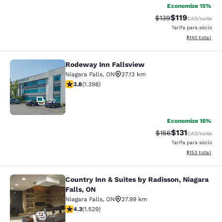
Economize 15%
$119
Tarifa anterior “tac
Tarifa com des
$139
CAD
/noite
Tarifa para sócio
Exibir detalhe
$140
total
Rodeway Inn Fallsview
Rodeway Inn Fallsview
Niagara Falls
,
ON
27.13 km
classificação 3.84 estrelas. Bom. 1398 avaliações
3.8
(
1.398
)
29
Economize 16%
$131
Tarifa anterior “tac
Tarifa com des
$156
CAD
/noite
Tarifa para sócio
Exibir detalhe
$153
total
Country Inn & Suites by Radisson, Niagara
Country Inn & Suites by Radisson, N
Falls, ON
Niagara Falls
,
ON
27.99 km
classificação 4.32 estrelas. Excelente. 1529 avaliaçõe
4.3
(
1.529
)
17