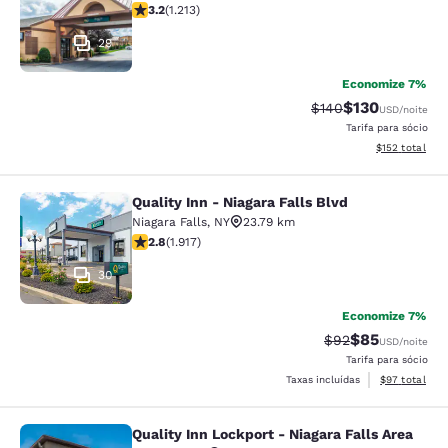
classificação 3.2 estrelas. Bom. 1213 avaliações
3.2
(
1.213
)
29
Economize 7%
$130
Tarifa anterior “tac
Tarifa com des
$140
USD
/noite
Tarifa para sócio
Exibir detalhe
$152
total
Quality Inn - Niagara Falls Blvd
Quality Inn - Niagara Falls Blvd
Niagara Falls
,
NY
23.79 km
classificação 2.8 estrelas. Razoável. 1917 avaliações
2.8
(
1.917
)
30
Economize 7%
$85
Tarifa anterior “t
Tarifa com de
$92
USD
/noite
Tarifa para sócio
Exibir detalhe
Taxas incluídas
$97
total
Quality Inn Lockport - Niagara Falls Area
Quality Inn Lockport - Niagara Falls