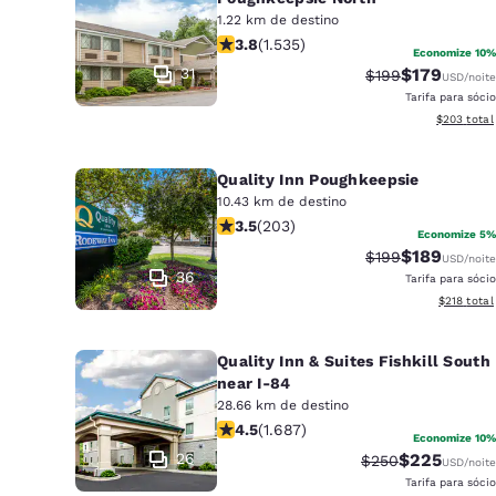
1.22 km de destino
classificação 3.82 estrelas. Bom. 153
3.8
(
1.535
)
Economize 10%
31
$179
Tarifa anterior “
Tarifa com d
$199
USD
/noite
Tarifa para sócio
Exibir deta
$203
total
Quality Inn Poughkeepsie
10.43 km de destino
classificação 3.45 estrelas. Bom. 203
3.5
(
203
)
Economize 5%
$189
Tarifa anterior “
Tarifa com d
$199
USD
/noite
36
Tarifa para sócio
Exibir det
$218
total
Quality Inn & Suites Fishkill South
near I-84
28.66 km de destino
classificação 4.47 estrelas. Excelent
4.5
(
1.687
)
Economize 10%
26
$225
Tarifa anterior “t
Tarifa com d
$250
USD
/noite
Tarifa para sócio