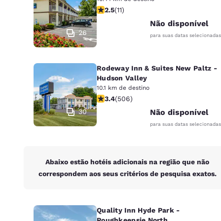
Canada
classificação 2.45 estrelas. Razoável.
2.5
(
11
)
Français
Não disponível
Europa
26
para suas datas selecionadas
Deutschla
Deutsch
Rodeway Inn & Suites New Paltz -
Hudson Valley
Spain
10.1 km de destino
English
classificação 3.42 estrelas. Bom. 50
3.4
(
506
)
30
Não disponível
Ireland
English
para suas datas selecionadas
United Ki
English
Abaixo estão hotéis adicionais na região que não
Ásia-Pacífico
correspondem aos seus critérios de pesquisa exatos.
Australia
English
Quality Inn Hyde Park -
Poughkeepsie North