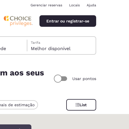
Gerenciar reservas
Locais
Ajuda
Entrar ou registrar-se
Tarifa
óspede
Melhor disponível
em aos seus
Usar pontos
ina
mais de estimação
List