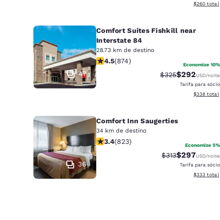
Exibir deta
$260
total
Comfort Suites Fishkill near
Interstate 84
28.73 km de destino
classificação 4.46 estrelas. Excelent
4.5
(
874
)
Economize 10%
47
$292
Tarifa anterior “t
Tarifa com d
$325
USD
/noite
Tarifa para sócio
Exibir deta
$338
total
Comfort Inn Saugerties
34 km de destino
classificação 3.43 estrelas. Bom. 823
3.4
(
823
)
Economize 5%
$297
Tarifa anterior “
Tarifa com d
$313
USD
/noite
36
Tarifa para sócio
Exibir deta
$333
total