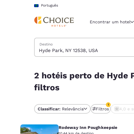
Carregamento concluído
Pular Para Conteúdo Principal
Português
Encontrar um hotel
Pesquisar hotéis
Destino
Região e locali
América La
Português
2 hotéis perto de Hyde Park, NY 12538, USA corr
2 hotéis perto de Hyde
Selecione o
Américas
filtros
United Sta
English
1
Classificar:
Relevância
Filtros
4,0 e s
1 filtro atualme
América L
Português
Rodeway Inn Poughkeepsie
10.44 km de destino