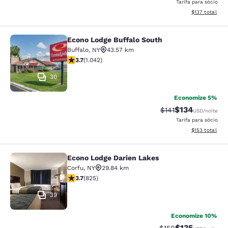
Tarifa para sócio
Exibir detalhe
$137
total
Econo Lodge Buffalo South
Econo Lodge Buffalo South
Buffalo
,
NY
43.57 km
classificação 3.66 estrelas. Bom. 1042 avaliações
3.7
(
1.042
)
30
Economize 5%
$134
Tarifa anterior “ta
Tarifa com des
$141
USD
/noite
Tarifa para sócio
Exibir detalhe
$153
total
Econo Lodge Darien Lakes
Econo Lodge Darien Lakes
Corfu
,
NY
29.84 km
classificação 3.68 estrelas. Bom. 825 avaliações
3.7
(
825
)
39
Economize 10%
$135
Tarifa anterior “tac
Tarifa com des