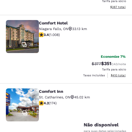
Tarifa para sócio
Exibir detalhes
$387
total
Comfort Hotel
Comfort Hotel
Niagara Falls
,
ON
33.13 km
classificação 3.4 estrelas. Bom. 1008 avaliações
3.4
(
1.008
)
38
Economize 7%
$351
Tarifa anterior “tac
Tarifa com des
$377
CAD
/noite
Tarifa para sócio
Exibir detalhe
Taxas incluídas
$410
total
Comfort Inn
Comfort Inn
St. Catharines
,
ON
45.02 km
classificação 4.22 estrelas. Excelente. 174 avaliações
4.2
(
174
)
16
Não disponível
para suas datas selecionadas