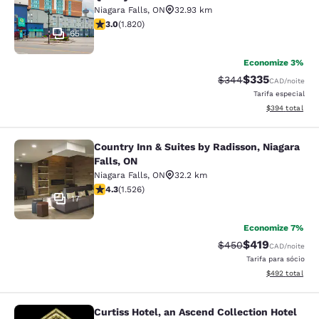
Niagara Falls
,
ON
32.93 km
classificação 2.96 estrelas. Razoável. 1820 avaliações
3.0
(
1.820
)
65
Economize 3%
$335
Tarifa anterior “tach
Tarifa com des
$344
CAD
/noite
Tarifa especial
Exibir detalhes
$394
total
Country Inn & Suites by Radisson, Niagara
Country Inn & Suites by Radisson, N
Falls, ON
Niagara Falls
,
ON
32.2 km
classificação 4.32 estrelas. Excelente. 1526 avaliaçõe
4.3
(
1.526
)
17
Economize 7%
$419
Tarifa anterior “tach
Tarifa com des
$450
CAD
/noite
Tarifa para sócio
Exibir detalhes
$492
total
Curtiss Hotel, an Ascend Collection Hotel
Curtiss Hotel, an Ascend Collection