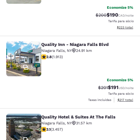
Economize 5%
$190
Tarifa anterior “tach
Tarifa com des
$200
CAD
/noite
Tarifa para sócio
Exibir detalhes
$223
total
Quality Inn - Niagara Falls Blvd
Quality Inn - Niagara Falls Blvd
Niagara Falls
,
NY
24.91 km
classificação 2.79 estrelas. Razoável. 1913 avaliações
2.8
(
1.913
)
30
Economize 5%
$191
Tarifa anterior “tac
Tarifa com des
$201
USD
/noite
Tarifa para sócio
Exibir detalhe
Taxas incluídas
$217
total
Quality Hotel & Suites At The Falls
Quality Hotel & Suites At The Falls
Niagara Falls
,
NY
31.57 km
classificação 3.14 estrelas. Bom. 3457 avaliações
3.1
(
3.457
)
36