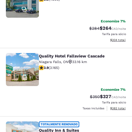
29
Economize 7%
$264
Tarifa anterior “tach
Tarifa com desc
$284
CAD
/noite
Tarifa para sócio
Exibir detalhes
$304
total
Quality Hotel Fallsview Cascade
Quality Hotel Fallsview Cascade
Niagara Falls
,
ON
33.16 km
classificação 3.9 estrelas. Bom. 3165 avaliações
3.9
(
3.165
)
41
Economize 7%
$327
Tarifa anterior “tach
Tarifa com desc
$350
CAD
/noite
Tarifa para sócio
Exibir detalhes
Taxas incluídas
$382
total
Quality Inn & Suites
TOTALMENTE RENOVADO
Quality Inn & Suites