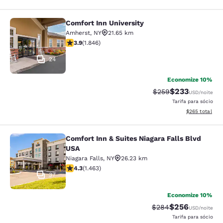
Comfort Inn University
Comfort Inn University
Amherst
,
NY
21.65 km
classificação 3.88 estrelas. Bom. 1846 avaliações
3.9
(
1.846
)
24
Economize 10%
$233
Tarifa anterior “tach
Tarifa com des
$259
USD
/noite
Tarifa para sócio
Exibir detalhes
$265
total
Comfort Inn & Suites Niagara Falls Blvd
Comfort Inn & Suites Niagara Falls 
USA
Niagara Falls
,
NY
26.23 km
classificação 4.35 estrelas. Excelente. 1463 avaliaçõe
4.3
(
1.463
)
37
Economize 10%
$256
Tarifa anterior “tach
Tarifa com desc
$284
USD
/noite
Tarifa para sócio