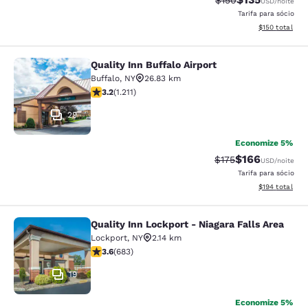
$150
USD
/noite
Tarifa para sócio
Exibir detalhe
$150
total
Quality Inn Buffalo Airport
Quality Inn Buffalo Airport
Buffalo
,
NY
26.83 km
classificação 3.2 estrelas. Bom. 1211 avaliações
3.2
(
1.211
)
29
Economize 5%
$166
Tarifa anterior “tac
Tarifa com des
$175
USD
/noite
Tarifa para sócio
Exibir detalhe
$194
total
Quality Inn Lockport - Niagara Falls Area
Quality Inn Lockport - Niagara Falls
Lockport
,
NY
2.14 km
classificação 3.59 estrelas. Bom. 683 avaliações
3.6
(
683
)
19
Economize 5%