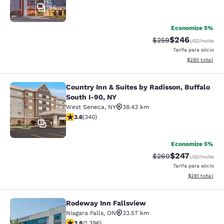
56
Economize 5%
$246
Tarifa anterior “tach
Tarifa com desc
$259
USD
/noite
Tarifa para sócio
Exibir detalhes
$280
total
Country Inn & Suites by Radisson, Buffalo
Country Inn & Suites by Radisson, B
South I-90, NY
West Seneca
,
NY
38.43 km
classificação 3.64 estrelas. Bom. 340 avaliações
3.6
(
340
)
17
Economize 5%
$247
Tarifa anterior “tach
Tarifa com desc
$260
USD
/noite
Tarifa para sócio
Exibir detalhe
$281
total
Rodeway Inn Fallsview
Rodeway Inn Fallsview
Niagara Falls
,
ON
33.57 km
classificação 3.84 estrelas. Bom. 1396 avaliações
3.8
(
1.396
)