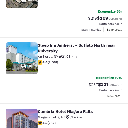
Economize 5%
$209
Tarifa anterior “tac
Tarifa com desc
$219
USD
/noite
Tarifa para sócio
Exibir detalhes
Taxas incluídas
$249
total
Sleep Inn Amherst - Buffalo North near
Sleep Inn Amherst - Buffalo North n
University
Amherst
,
NY
21.05 km
classificação 4.38 estrelas. Excelente. 1798 avaliaçõe
4.4
(
1.798
)
30
Economize 10%
$231
Tarifa anterior “tac
Tarifa com des
$257
USD
/noite
Tarifa para sócio
Exibir detalhes
$263
total
Cambria Hotel Niagara Falls
Cambria Hotel Niagara Falls
Niagara Falls
,
NY
31.4 km
classificação 4.26 estrelas. Excelente. 757 avaliações
4.3
(
757
)