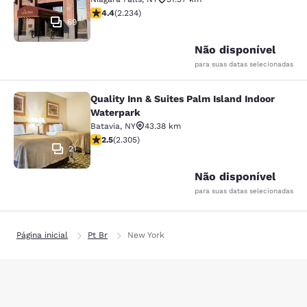
classificação 4.37 estrelas. Excelente. 2234 avaliaçõe
4.4
(
2.234
)
69
Não disponível
para suas datas selecionadas
Quality Inn & Suites Palm Island Indoor
Quality Inn & Suites Palm Island In
Waterpark
Batavia
,
NY
43.38 km
classificação 2.52 estrelas. Razoável. 2305 avaliações
2.5
(
2.305
)
21
Não disponível
para suas datas selecionadas
Página inicial
Pt Br
New York