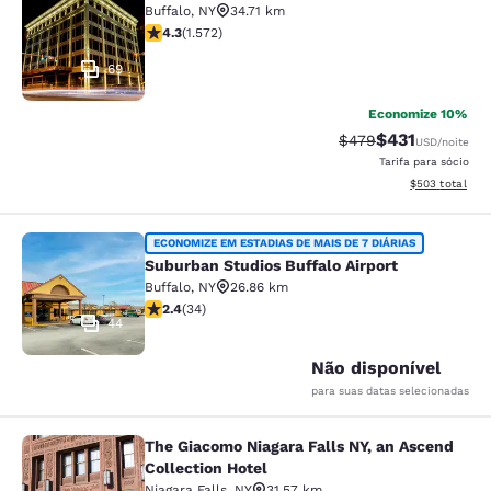
Buffalo
,
NY
34.71 km
classificação 4.32 estrelas. Excelente. 1572 avaliaçõe
4.3
(
1.572
)
69
Economize 10%
$431
Tarifa anterior “tac
Tarifa com des
$479
USD
/noite
Tarifa para sócio
Exibir detalhes
$503
total
Suburban Studios Buffalo Airport
ECONOMIZE EM ESTADIAS DE MAIS DE 7 DIÁRIAS
Suburban Studios Buffalo Airport
Buffalo
,
NY
26.86 km
classificação 2.35 estrelas. Razoável. 34 avaliações
2.4
(
34
)
44
Não disponível
para suas datas selecionadas
The Giacomo Niagara Falls NY, an Ascend
The Giacomo Niagara Falls NY, an A
Collection Hotel
Niagara Falls
,
NY
31.57 km