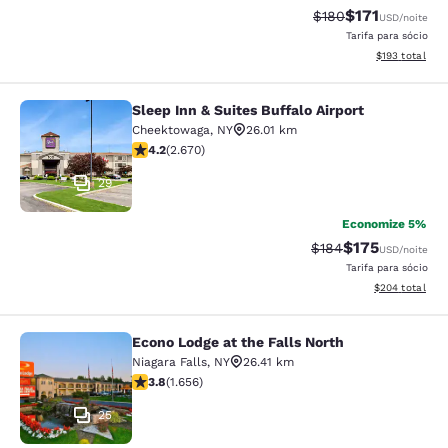
$171
Tarifa anterior “tac
Tarifa com des
$180
USD
/noite
Tarifa para sócio
Exibir detalhe
$193
total
Sleep Inn & Suites Buffalo Airport
Sleep Inn & Suites Buffalo Airport
Cheektowaga
,
NY
26.01 km
classificação 4.19 estrelas. Muito bom. 2670 avaliaçõe
4.2
(
2.670
)
29
Economize 5%
$175
Tarifa anterior “tac
Tarifa com des
$184
USD
/noite
Tarifa para sócio
Exibir detalhes
$204
total
Econo Lodge at the Falls North
Econo Lodge at the Falls North
Niagara Falls
,
NY
26.41 km
classificação 3.77 estrelas. Bom. 1656 avaliações
3.8
(
1.656
)
25