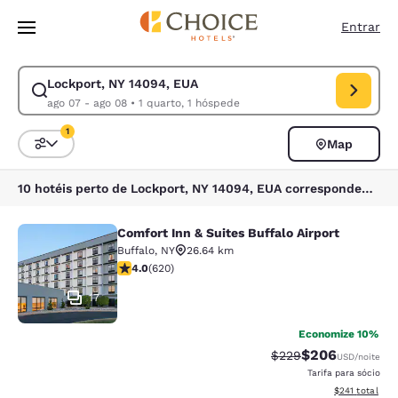
Carregamento concluído
Pular Para Conteúdo Principal
Entrar
Lockport, NY 14094, EUA
Modificar pesquisa para Lockport, NY 14094, EUA. Data de check-in ago
ago 07 - ago 08
•
1 quarto, 1 hóspede
1
Map
Classificar e filtrar
1 filtro atualmente selecionado
10 hotéis perto de Lockport, NY 14094, EUA correspondem aos seus filtros
Comfort Inn & Suites Buffalo Airport
Comfort Inn & Suites Buffalo Airport
Buffalo
,
NY
26.64 km
classificação 3.96 estrelas. Bom. 620 avaliações
4.0
(
620
)
17
Economize 10%
$206
Tarifa anterior “tach
Tarifa com desc
$229
USD
/noite
Tarifa para sócio
Exibir detalhe
$241
total