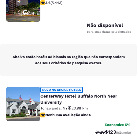
classificação 3.63 estrelas. Bom. 5443 avaliações
3.6
(
5.443
)
51
Não disponível
para suas datas selecionadas
Abaixo estão hotéis adicionais na região que não correspondem
aos seus critérios de pesquisa exatos.
CenterWay Hotel Buffalo North Near
NOVO NA CHOICE HOTELS
CenterWay Hotel Buffalo North Near
University
Tonawanda
,
NY
23.98 km
9
Nenhuma avaliação ainda
Nenhuma avaliação ainda
Economize 5%
$123
Tarifa anterior “tac
Tarifa com des
$129
USD
/noite