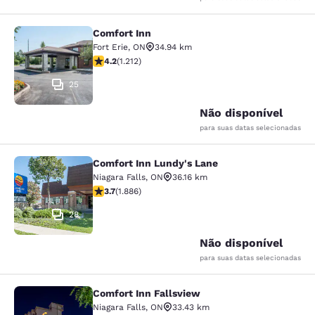
Comfort Inn
Comfort Inn
Fort Erie
,
ON
34.94 km
classificação 4.16 estrelas. Muito bom. 1212 avaliações
4.2
(
1.212
)
25
Não disponível
para suas datas selecionadas
Comfort Inn Lundy's Lane
Comfort Inn Lundy's Lane
Niagara Falls
,
ON
36.16 km
classificação 3.66 estrelas. Bom. 1886 avaliações
3.7
(
1.886
)
28
Não disponível
para suas datas selecionadas
Comfort Inn Fallsview
Comfort Inn Fallsview
Niagara Falls
,
ON
33.43 km