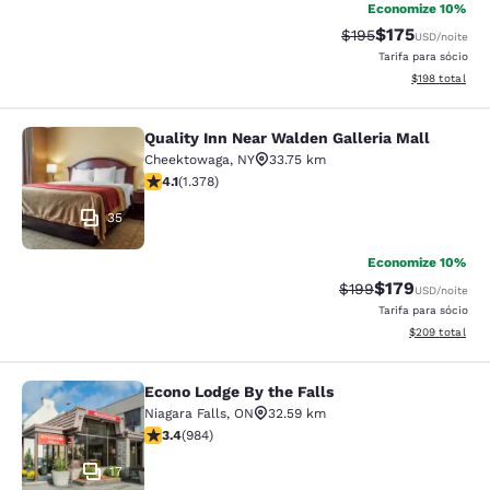
Economize 10%
$175
Tarifa anterior “tac
Tarifa com des
$195
USD
/noite
Tarifa para sócio
Exibir detalhe
$198
total
Quality Inn Near Walden Galleria Mall
Quality Inn Near Walden Galleria Ma
Cheektowaga
,
NY
33.75 km
classificação 4.12 estrelas. Muito bom. 1378 avaliaçõe
4.1
(
1.378
)
35
Economize 10%
$179
Tarifa anterior “tac
Tarifa com des
$199
USD
/noite
Tarifa para sócio
Exibir detalhes
$209
total
Econo Lodge By the Falls
Econo Lodge By the Falls
Niagara Falls
,
ON
32.59 km
classificação 3.37 estrelas. Bom. 984 avaliações
3.4
(
984
)
17