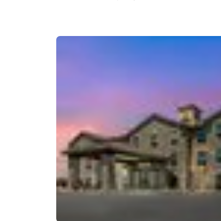
Canada
Français
Europa
Deutschla
Deutsch
Spain
English
Ireland
English
United Ki
English
Ásia-Pacífico
Australia
English