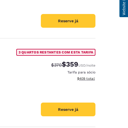
Reserve já
3 QUARTOS RESTANTES COM ESTA TARIFA
$359
Tarifa anterior “tachada”:
Tarifa com desconto:
$370
USD
/noite
Tarifa para sócio
Exibir detalhes do total esti
$409
total
Reserve já