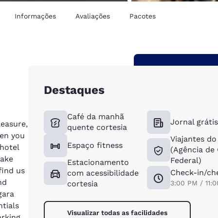
Informações
Avaliações
Pacotes
Destaques
Café da manhã
Jornal gráti
leasure,
quente cortesia
hen you
Viajantes d
Espaço fitness
hotel
(Agência de
Lake
Federal)
Estacionamento
find us
Check-in/ch
com acessibilidade
nd
cortesia
3:00 PM / 11:
gara
ntials
Visualizar todas as facilidades
arking