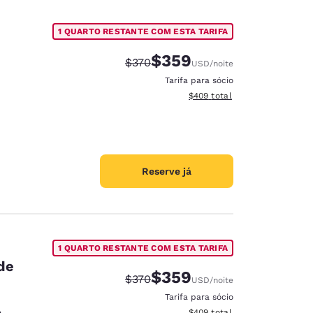
1 QUARTO RESTANTE COM ESTA TARIFA
$359
Tarifa anterior “tachada”:
Tarifa com desconto:
$370
USD
/noite
Tarifa para sócio
Exibir detalhes do total esti
$409
total
Reserve já
1 QUARTO RESTANTE COM ESTA TARIFA
de
$359
Tarifa anterior “tachada”:
Tarifa com desconto:
$370
USD
/noite
Tarifa para sócio
Exibir detalhes do total esti
e
$409
total