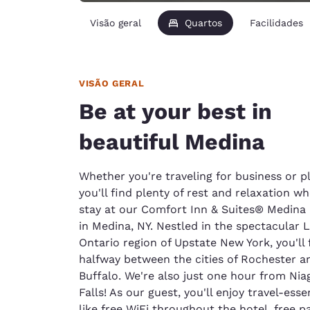
Visão geral
Quartos
Facilidades
VISÃO GERAL
Be at your best in
beautiful Medina
Whether you're traveling for business or p
you'll find plenty of rest and relaxation w
stay at our Comfort Inn & Suites® Medina 
in Medina, NY. Nestled in the spectacular 
Ontario region of Upstate New York, you'll 
halfway between the cities of Rochester a
Buffalo. We're also just one hour from Nia
Falls! As our guest, you'll enjoy travel-esse
like free WiFi throughout the hotel, free p