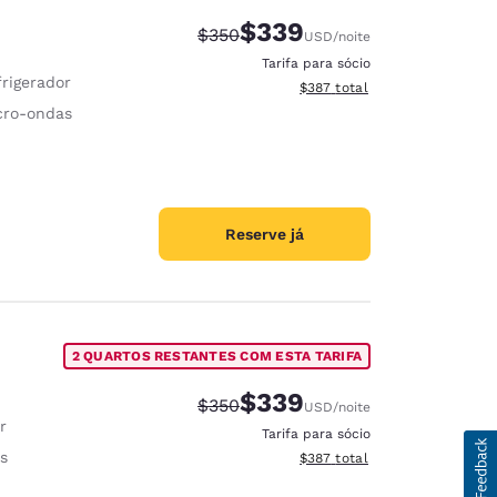
$339
Tarifa anterior “tachada”:
Tarifa com desconto:
$350
USD
/noite
Tarifa para sócio
frigerador
Exibir detalhes do total esti
$387
total
cro-ondas
Reserve já
2 QUARTOS RESTANTES COM ESTA TARIFA
$339
Tarifa anterior “tachada”:
Tarifa com desconto:
$350
USD
/noite
r
Tarifa para sócio
s
Exibir detalhes do total esti
$387
total