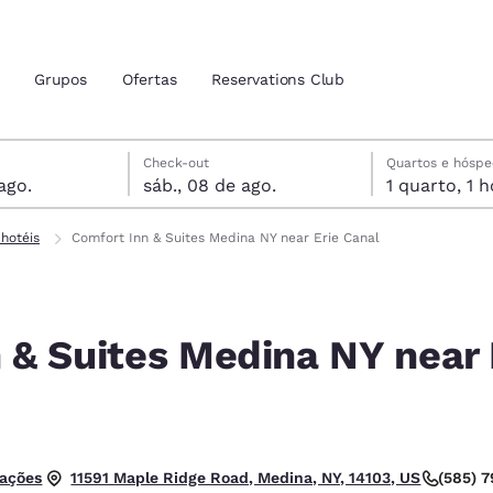
Grupos
Ofertas
Reservations Club
is
de agosto
gosto
gosto data de check-out selecionada
 de agosto data do check-in selecionada
Check-out
Quartos e hósp
ago.
sáb., 08 de ago.
1 qua
zação atuais
tina
hotéis
Comfort Inn & Suites Medina NY near Erie Canal
 idioma de sua preferência
 & Suites Medina NY near 
tes
Estados Unidos
América Lat
Español
Español
atina
Latin America
Canada
English
English
las. Bom.
iações
(585) 
11591 Maple Ridge Road, Medina, NY, 14103, US