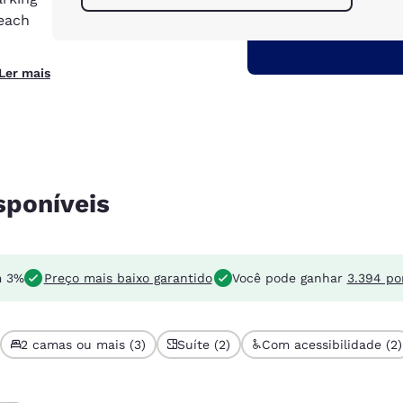
 each
Ler mais
sponíveis
m 3%
Preço mais baixo garantido
Você pode ganhar
3.394 po
2 camas ou mais (3)
Suíte (2)
Com acessibilidade (2)