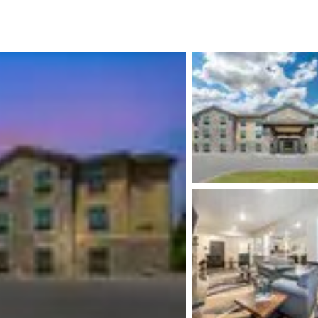
México
Mexico
Español
English
nd
Germany
España
English
Español
France
France
Français
English
Italia
Italy
Italiano
English
ngdom
India
New Zealan
English
English