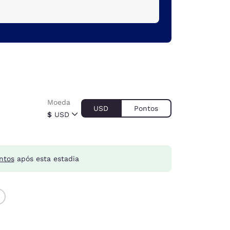
Moeda
USD
Pontos
$
USD
ntos
após esta estadia