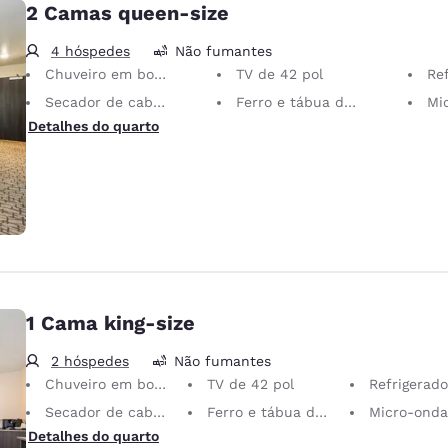
2 Camas queen-size
4 hóspedes
Não fumantes
Chuveiro em box grande
TV de 42 pol
Re
Secador de cabelo
Ferro e tábua de passar roupa
Mi
Detalhes do quarto
1 Cama king-size
2 hóspedes
Não fumantes
Chuveiro em box grande
TV de 42 pol
Refrigerado
Secador de cabelo
Ferro e tábua de passar roupa
Micro-onda
Detalhes do quarto