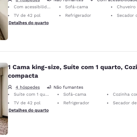
Com acessibilidade de mobilidade
Sofá-cama
Chuveiro em b
TV de 42 pol
Refrigerador
Secador de
Detalhes do quarto
1 Cama king-size, Suíte com 1 quarto, Coz
compacta
4 hóspedes
Não fumantes
Suíte com 1 quarto
Sofá-cama
Cozinha com
TV de 42 pol
Refrigerador
Secador de c
Detalhes do quarto