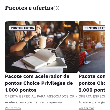
Pacotes e ofertas
(3)
PONTOS EXTRA
PONTOS EXTRA
Pacote com acelerador de
Pacote com 
pontos Choice Privileges de
pontos Choic
1.000 pontos
2.000 ponto
OFERTA ESPECIAL PARA ASSOCIADOS CP -
OFERTA ESPECIAL
Acelere para ganhar recompensas
Acelere para gan
recebendo 1.000 pontos extras por diária.
recebendo 2.000 p
Ver termos
Ver termos