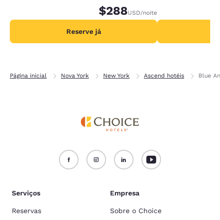
$288
USD
/noite
Reserve já
R
Página inicial
Nova York
New York
Ascend hotéis
Blue An
Serviços
Empresa
Reservas
Sobre o Choice