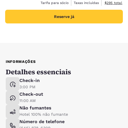
Exibir detalh
Tarifa para sócio
Taxas incluídas
$295
total
Reserve já
INFORMAÇÕES
Detalhes essenciais
Check-in
3:00 PM
Check-out
11:00 AM
Não fumantes
Hotel 100% não fumante
Número de telefone
(646) 878-6309