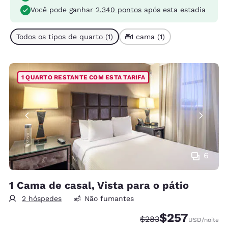
Você pode ganhar
2.340 pontos
após esta estadia
Todos os tipos de quarto (1)
1 cama (1)
1 QUARTO RESTANTE COM ESTA TARIFA
6
1 Cama de casal, Vista para o pátio
2 hóspedes
Não fumantes
$257
Tarifa anterior “tacha
Tarifa com desco
$283
USD
/noite