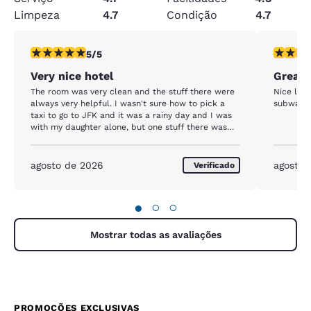
Limpeza
4.7
Condição
4.7
classificação 5 estrelas. Excepcional. 1 avaliação
classific
5/5
Very nice hotel
Great 
The room was very clean and the stuff there were
Nice loca
always very helpful. I wasn't sure how to pick a
subway s
taxi to go to JFK and it was a rainy day and I was
with my daughter alone, but one stuff there was
very happy to help us and organized a cab to the
airport. It was very kind of her and I felt very
supported. I will definitely come back to this hotel
agosto de 2026
agosto 
Verificado
when I visit NYC again! Thank you!
●
○
○
Mostrar todas as avaliações
PROMOÇÕES EXCLUSIVAS