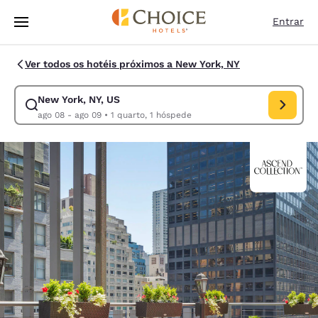
Carregamento concluído
Pular Para Conteúdo Principal
Entrar
Ver todos os hotéis próximos a New York, NY
New York, NY, US
Modificar pesquisa para New York, NY, US. Data de check-in ago 08, da
ago 08 - ago 09
•
1 quarto, 1 hóspede