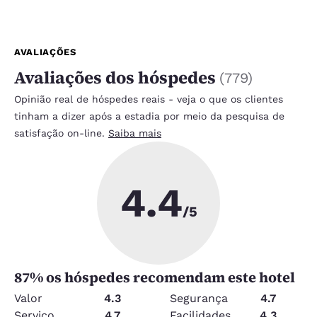
AVALIAÇÕES
Avaliações dos hóspedes
(
779
)
Opinião real de hóspedes reais - veja o que os clientes
tinham a dizer após a estadia por meio da pesquisa de
satisfação on-line.
Saiba mais
4.4
/5
87
% os hóspedes recomendam este hotel
Valor
4.3
Segurança
4.7
Serviço
4.7
Facilidades
4.3