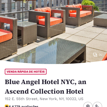
30
VENDA RÁPIDA DE HOTÉIS
Blue Angel Hotel NYC, an
Ascend Collection Hotel
152 E. 55th Street
,
New York
,
NY
,
10022
,
US
classificação 4.38 estrelas. Excelente.
4.4
779 avaliações